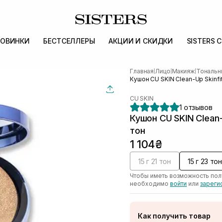
ОВИНКИ
БЕСТСЕЛЛЕРЫ
АКЦИИ И СКИДКИ
SISTERS 
Главная
Лицо
Макияж
Тональн
|
|
|
Кушон CU SKIN Clean-Up Skinfit
CU SKIN
1 отзывов
Кушон CU SKIN Clean-
тон
1 104₴
15 г 21 тон
15 г 23 тон
Чтобы иметь возможность пол
необходимо
войти
или
зареги
Как получить товар