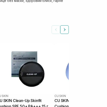
ице без маски, здоровий блиск, гарне
U SKIN
CU SKIN
U SKIN Clean-Up Skinfit
CU SKIN Clean-Up Skinfit
ushion SPF 50+ PA+++ 15 г 23
Cushion SPF 50+ PA+++ 15 г