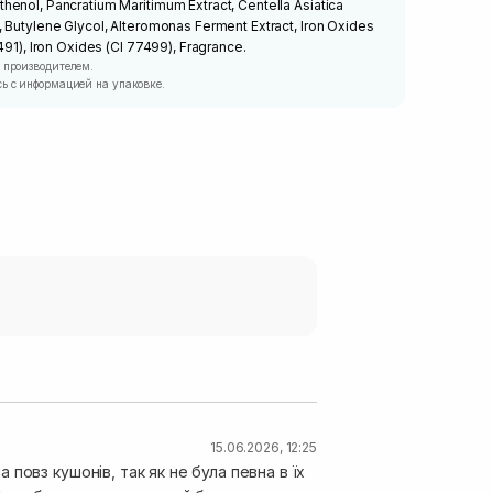
enol, Pancratium Maritimum Extract, Centella Asiatica
 Butylene Glycol, Alteromonas Ferment Extract, Iron Oxides
491), Iron Oxides (CI 77499), Fragrance.
 производителем.
ь с информацией на упаковке.
15.06.2026, 12:25
повз кушонів, так як не була певна в їх