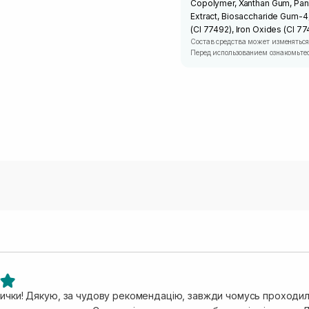
Copolymer, Xanthan Gum, Panth
Extract, Biosaccharide Gum-4,
(CI 77492), Iron Oxides (CI 77
Состав средства может изменяться
Перед использованием ознакомьтес
ички! Дякую, за чудову рекомендацію, завжди чомусь проходила 