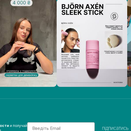
Email
вости
и получай
підписатись
з