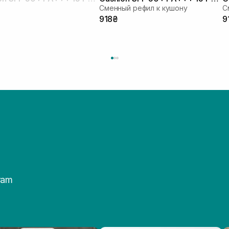
Сменный рефил к кушону
С
тон
т
₴
918₴
9
ram