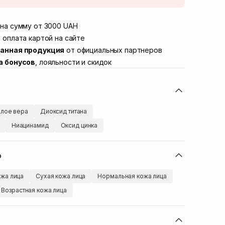
той
Нет в наличии!
Винниченка 4
на сумму от 3000 UAH
Нет в наличии!
ул. Академика Подстригача, 1В (Duck's
 оплата картой на сайте
Нет в наличии!
анная продукция
от официальных партнеров
вана Франко 36)
Нет в наличии!
а бонусов
, лояльности и скидок
ул. Степана Бандеры 43
Нет в наличии!
Нет в наличии!
ул. Кулика и Гудачека 23 (ТЦ Экватор)
Нет в наличии!
лое вера
Диоксид титана
Ниацинамид
Оксид цинка
ю
жа лица
Сухая кожа лица
Нормальная кожа лица
Возрастная кожа лица