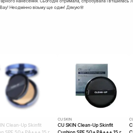
гарного нанесення. Сьогодні отримала, спробувала і втішилась Л
 Вау! Неодмінно візьму ще один! Дякую🌸
N
CU SKIN
C
N Clean-Up Skinfit
CU SKIN Clean-Up Skinfit
C
n SPF 50+ PA+++ 15 г 21
Cushion SPF 50+ PA+++ 15 г 21
C