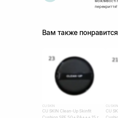
можливості 
перекриття!
Вам также понравится
CU SKIN
CU SKI
CU SKIN Clean-Up Skinfit
CU SKI
Cushion SPF 50+ PA+++ 15 г 23
Cushio