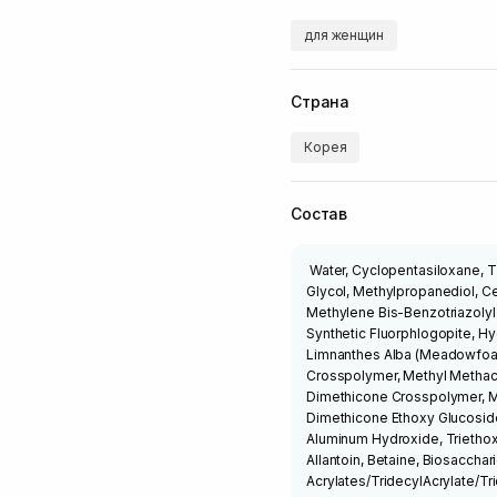
для женщин
Страна
Корея
Состав
Water, Cyclopentasiloxane, T
Glycol, Methylpropanediol, C
Methylene Bis-Benzotriazolyl
Synthetic Fluorphlogopite, H
Limnanthes Alba (Meadowfoam
Crosspolymer, Methyl Methacr
Dimethicone Crosspolymer, M
Dimethicone Ethoxy Glucoside
Aluminum Hydroxide, Triethoxy
Allantoin, Betaine, Biosacch
Acrylates/TridecylAcrylate/T