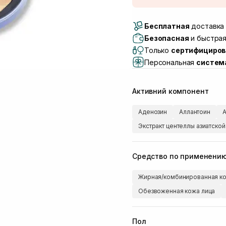
Доставка Новой Поч
Бесплатная
Самовывоз г. Луцк, 
доставка 
Самовывоз г. Львов, 
Безопасная
и быстрая
Lake)
Только
сертифициров
Самовывоз Львов (И
Персональная
систем
Самовывоз г. Львов 
Самовывоз Ровно
Активний компонент
Самовывоз г. Ровно, 
Аденозин
Аллантоин
А
Экстракт центеллы азиатской
Средство по применени
Жирная/комбинированная ко
Обезвоженная кожа лица
Пол