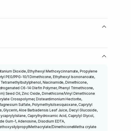
itanium Dioxide, Ethylhexyl Methoxycinnamate, Propylene
etyl PEG/PPG-10/1 Dimethicone, Ethylhexyl Isononanoate,
 Tetramethylbutylphenol, Niacinamide, Dimethicone,
ydrogenated C6-14 Olefin Polymer, Phenyl Trimethicone,
) Seed Oil, Zinc Oxide, Dimethicone/Vinyl Dimethicone
ylate Crosspolymer, Disteardimonium Hectorite,
agnesium Sulfate, Polymethylsilsesquioxane, Caprylyl
, Glycerin, Aloe Barbadensis Leaf Juice, Decyl Glucoside,
caprylylsilane, Caprylhydroxamic Acid, Caprylyl Glycol,
aride Gum-1, Adenosine, Disodium EDTA,
riethoxysilylpropylMethacrylate/DimethiconeMetha crylate