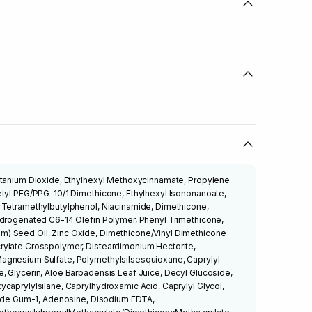
itanium Dioxide, Ethylhexyl Methoxycinnamate, Propylene
etyl PEG/PPG-10/1 Dimethicone, Ethylhexyl Isononanoate,
 Tetramethylbutylphenol, Niacinamide, Dimethicone,
ydrogenated C6-14 Olefin Polymer, Phenyl Trimethicone,
) Seed Oil, Zinc Oxide, Dimethicone/Vinyl Dimethicone
ylate Crosspolymer, Disteardimonium Hectorite,
agnesium Sulfate, Polymethylsilsesquioxane, Caprylyl
, Glycerin, Aloe Barbadensis Leaf Juice, Decyl Glucoside,
caprylylsilane, Caprylhydroxamic Acid, Caprylyl Glycol,
aride Gum-1, Adenosine, Disodium EDTA,