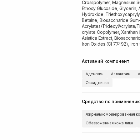
Crosspolymer, Magnesium Sul
Ethoxy Glucoside, Glycerin,
Hydroxide, Triethoxycaprylyl
Betaine, Biosaccharide Gum
Acrylates/TridecylAcrylate/
crylate Copolymer, Xanthan G
Asiatica Extract, Biosacchar
Iron Oxides (CI 77492), Iron
Активний компонент
Аденозин
Аллантоин
А
Оксид цинка
Средство по применени
Жирная/комбинированная ко
Обезвоженная кожа лица