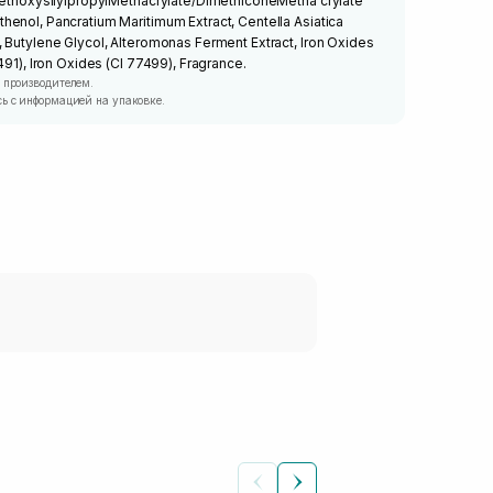
riethoxysilylpropylMethacrylate/DimethiconeMetha crylate
enol, Pancratium Maritimum Extract, Centella Asiatica
 Butylene Glycol, Alteromonas Ferment Extract, Iron Oxides
491), Iron Oxides (CI 77499), Fragrance.
 производителем.
ь с информацией на упаковке.