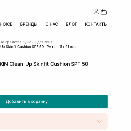
CHOICE
БРЕНДЫ
О НАС
БЛОГ
КОНТАКТЫ
ые средства
Кушоны для лица
|
|
p Skinfit Cushion SPF 50+ PA+++ 15 г 21 тонн
IN Clean-Up Skinfit Cushion SPF 50+
Добавить в корзину