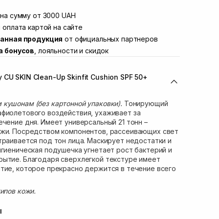
той
Нет в наличии!
Винниченка 4
на сумму от 3000 UAH
В наличии
ул. Академика Подстригача, 1В (Duck's
 оплата картой на сайте
Нет в наличии!
анная продукция
от официальных партнеров
вана Франко 36)
Нет в наличии!
а бонусов
, лояльности и скидок
ул. Степана Бандеры 43
Нет в наличии!
Нет в наличии!
CU SKIN Clean-Up Skinfit Cushion SPF 50+
ул. Кулика и Гудачека 23 (ТЦ Экватор)
Нет в наличии!
кушонам (без картонной упаковки).
Тонирующий
афиолетового воздействия, ухаживает за
ечение дня. Имеет универсальный 21 тонн –
ожи. Посредством компонентов, рассеивающих свет
траивается под тон лица. Маскирует недостатки и
игиеническая подушечка угнетает рост бактерий и
рытие. Благодаря сверхлегкой текстуре имеет
тие, которое прекрасно держится в течение всего
ипов кожи.
ы