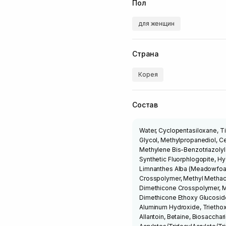
Пол
для женщин
Страна
Корея
Состав
Water, Cyclopentasiloxane, T
Glycol, Methylpropanediol, C
Methylene Bis-Benzotriazolyl
Synthetic Fluorphlogopite, H
Limnanthes Alba (Meadowfoam
Crosspolymer, Methyl Methacr
Dimethicone Crosspolymer, M
Dimethicone Ethoxy Glucoside
Aluminum Hydroxide, Triethoxy
Allantoin, Betaine, Biosacch