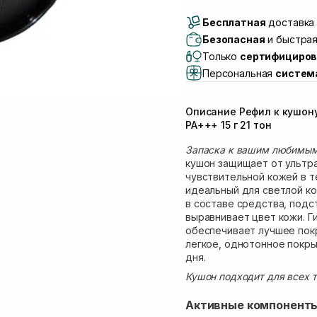
Доставка Новой Поч
Бесплатная
Самовывоз г. Луцк, 
доставка 
Самовывоз г. Львов, 
Безопасная
и быстрая
Lake)
Только
сертифициров
Самовывоз Львов (И
Персональная
систем
Самовывоз г. Львов 
Самовывоз Ровно
Описание Рефил к кушону 
Самовывоз г. Ровно, 
PA+++ 15 г 21 тон
Запаска к вашим любимым 
кушон защищает от ультр
чувствительной кожей в т
идеальный для светлой к
в составе средства, подс
выравнивает цвет кожи. Г
обеспечивает лучшее пок
легкое, однотонное покры
дня.
Кушон подходит для всех т
Активные компонент