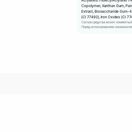
Acrylates/TridecylAcrylate/T
Copolymer, Xanthan Gum, Panth
Extract, Biosaccharide Gum-4,
(CI 77492), Iron Oxides (CI 77
Состав средства может изменяться
Перед использованием ознакомьтес