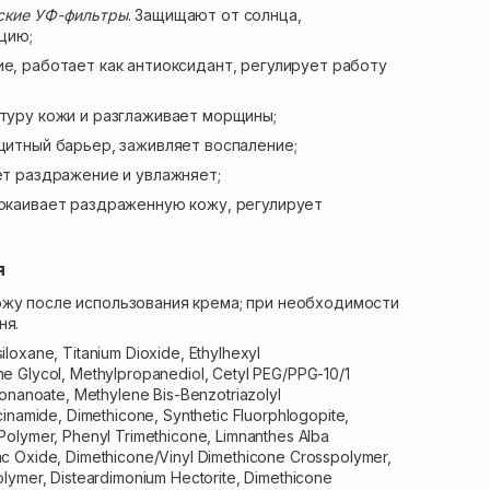
еские УФ-фильтры
. Защищают от солнца,
цию;
е, работает как антиоксидант, регулирует работу
стуру кожи и разглаживает морщины;
ащитный барьер, заживляет воспаление;
т раздражение и увлажняет;
окаивает раздраженную кожу, регулирует
я
ожу после использования крема; при необходимости
ня.
iloxane, Titanium Dioxide, Ethylhexyl
e Glycol, Methylpropanediol, Cetyl PEG/PPG-10/1
nonanoate, Methylene Bis-Benzotriazolyl
cinamide, Dimethicone, Synthetic Fluorphlogopite,
olymer, Phenyl Trimethicone, Limnanthes Alba
c Oxide, Dimethicone/Vinyl Dimethicone Crosspolymer,
lymer, Disteardimonium Hectorite, Dimethicone