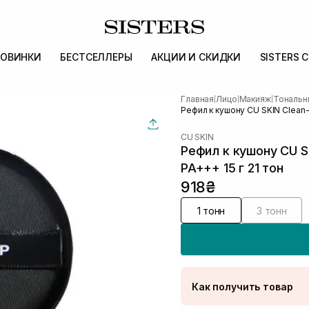
ОВИНКИ
БЕСТСЕЛЛЕРЫ
АКЦИИ И СКИДКИ
SISTERS 
Главная
Лицо
Макияж
Тональн
|
|
|
Рефил к кушону CU SKIN Clean-U
CU SKIN
Рефил к кушону CU SK
PA+++ 15 г 21 тон
918₴
1 тонн
3 тонн
Как получить товар