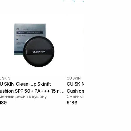
U SKIN
CU SKIN
U SKIN Clean-Up Skinfit
CU SKIN Clean-Up Skinfit
ushion SPF 50+ PA+++ 15 г 21
Cushion SPF 50+ PA+++ 15 г
менный рефил к кушону
Сменный рефил к кушону
он
тон
18₴
918₴