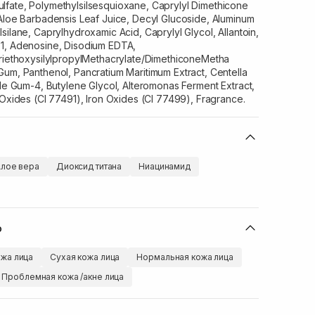
fate, Polymethylsilsesquioxane, Caprylyl Dimethicone
 Aloe Barbadensis Leaf Juice, Decyl Glucoside, Aluminum
silane, Caprylhydroxamic Acid, Caprylyl Glycol, Allantoin,
-1, Adenosine, Disodium EDTA,
TriethoxysilylpropylMethacrylate/DimethiconeMetha
um, Panthenol, Pancratium Maritimum Extract, Centella
ide Gum-4, Butylene Glycol, Alteromonas Ferment Extract,
 Oxides (CI 77491), Iron Oxides (CI 77499), Fragrance.
лое вера
Диоксид титана
Ниацинамид
ю
жа лица
Сухая кожа лица
Нормальная кожа лица
Проблемная кожа /акне лица