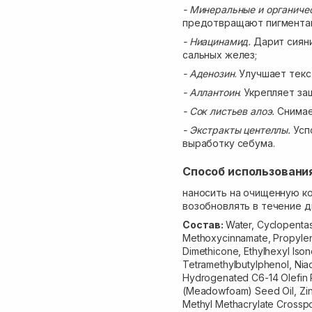
- Минеральные и органич
предотвращают пигмента
- Ниацинамид.
Дарит сияни
сальных желез;
- Аденозин
. Улучшает тек
- Аллантоин
. Укрепляет з
- Сок листьев алоэ.
Снимае
- Экстракты центеллы.
Усп
выработку себума.
Способ использовани
наносить на очищенную к
возобновлять в течение д
Состав:
Water, Cyclopentas
Methoxycinnamate, Propylen
Dimethicone, Ethylhexyl Iso
Tetramethylbutylphenol, Nia
Hydrogenated C6-14 Olefin P
(Meadowfoam) Seed Oil, Zin
Methyl Methacrylate Crosspo