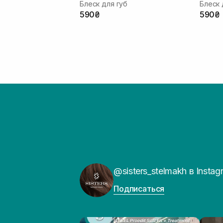
Блеск для губ
Блеск 
590₴
590₴
@sisters_stelmakh в Instag
Подписаться