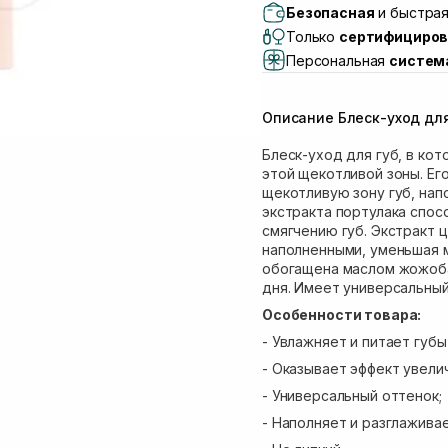
Самовывоз г. Львов, 
Безопасная
и быстрая
Lake)
Только
сертифициров
Самовывоз Львов (И
Персональная
систем
Самовывоз г. Львов 
Самовывоз Ровно
Описание Блеск-уход для
Самовывоз г. Ровно, 
Блеск-уход для губ, в ко
этой щекотливой зоны. Ег
щекотливую зону губ, нап
экстракта портулака спо
смягчению губ. Экстракт 
наполненными, уменьшая м
обогащена маслом жожоба
дня. Имеет универсальны
Особенности товара:
- Увлажняет и питает губы
- Оказывает эффект увелич
- Универсальный оттенок;
- Наполняет и разглаживае