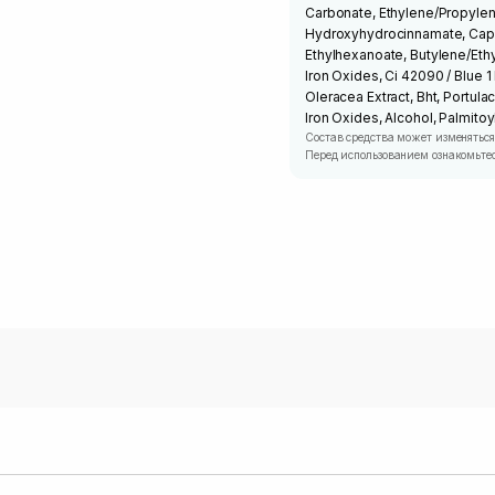
Carbonate, Ethylene/Propylen
Hydroxyhydrocinnamate, Capryl
Ethylhexanoate, Butylene/Ethy
Iron Oxides, Ci 42090 / Blue 
Oleracea Extract, Bht, Portula
Iron Oxides, Alcohol, Palmit
Состав средства может изменяться
Перед использованием ознакомьтес