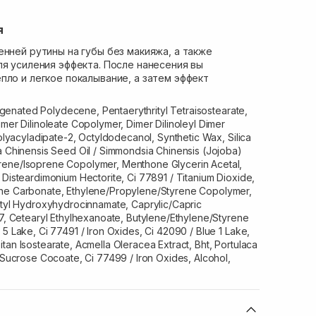
я
енней рутины на губы без макияжа, а также
ля усиления эффекта. После нанесения вы
пло и легкое покалывание, а затем эффект
enated Polydecene, Pentaerythrityl Tetraisostearate,
imer Dilinoleate Copolymer, Dimer Dilinoleyl Dimer
Polyacyladipate-2, Octyldodecanol, Synthetic Wax, Silica
a Chinensis Seed Oil / Simmondsia Chinensis (Jojoba)
rene/Isoprene Copolymer, Menthone Glycerin Acetal,
 Disteardimonium Hectorite, Ci 77891 / Titanium Dioxide,
ene Carbonate, Ethylene/Propylene/Styrene Copolymer,
Butyl Hydroxyhydrocinnamate, Caprylic/Capric
 7, Cetearyl Ethylhexanoate, Butylene/Ethylene/Styrene
 5 Lake, Ci 77491 / Iron Oxides, Ci 42090 / Blue 1 Lake,
tan Isostearate, Acmella Oleracea Extract, Bht, Portulaca
, Sucrose Cocoate, Ci 77499 / Iron Oxides, Alcohol,