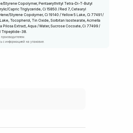
e/Styrene Copolymer, Pentaerythrityl Tetra-Di-T-Butyl
ic/Capric Triglyceride, Ci 15850 / Red 7, Cetearyl
lene/Styrene Copolymer, Ci 19140 / Yellow 5 Lake, Ci 77491 /
1 Lake, Tocopherol, Tin Oxide, Sorbitan Isostearate, Acmella
ca Pilosa Extract, Aqua / Water, Sucrose Cocoate, Ci 77499 /
oyl Tripeptide-38.
 производителем.
ь с информацией на упаковке.