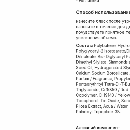
- Не липкий.
Способ использовани
нанесите блеск после утр
наносите в течение дня д
почувствуете приятное те
увеличения объема.
Состав:
Polybutene, Hydrog
Polyglyceryl-2 Isostearate/D
Dilinoleate, Bis- Diglyceryl 
Dimethyl Silylate, Simmondsi
Seed Oil, Hydrogenated Sty
Calcium Sodium Borosilicate,
Parfum / Fragrance, Propyl
Pentaerythrityl Tetra-Di-T-
Triglyceride, Ci 15850 / Red
Copolymer, Ci 19140 / Yellow
Tocopherol, Tin Oxide, Sorbi
Pilosa Extract, Aqua / Water
Palmitoyl Tripeptide-38.
Активний компонент