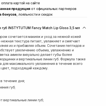
ул. Академика Подстригача, 1В (Duck's
 оплата картой на сайте
В наличии
анная продукция
от официальных партнеров
вана Франко 36)
В наличии
а бонусов
, лояльности и скидок
ул. Степана Бандеры 43
В наличии
В наличии
 губ INSTYTUTUM Fancy Match Lip Gloss 3,5 мл
ул. Кулика и Гудачека 23 (ТЦ Экватор)
В наличии
тором сочетается макияж и уход за нежной кожей
о нежная текстура питает, увлажняет и смягчает
олняя их и прибавляя объем. Сочетание пептидов и
собствует увеличению объема, увлажнению и
цветка акмели визуально делает губы более
орщинки и вертикальные линии губ. Формула также
 для максимального увлажнения в течение всего
й цвет, подходящий каждому.
 в течение дня;
ения губ;
т вертикальные линии губ;