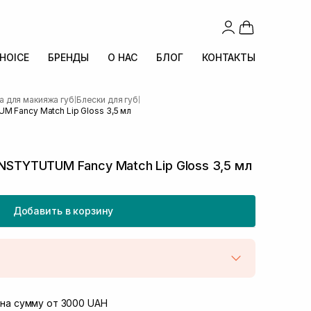
CHOICE
БРЕНДЫ
О НАС
БЛОГ
КОНТАКТЫ
а для макияжа губ
Блески для губ
|
|
M Fancy Match Lip Gloss 3,5 мл
INSTYTUTUM Fancy Match Lip Gloss 3,5 мл
Добавить в корзину
той
В наличии
Винниченка 4
на сумму от 3000 UAH
В наличии