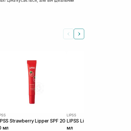
х! Ціна кусається, але він ідеальний
IPSS
LIPSS
IPSS Strawberry Lipper SPF 20
LIPSS Lipper Cherry Lip Gloss
0 мл
мл