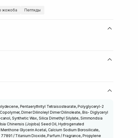
о жожоба
Пептиды
ydecene, Pentaerythrityl Tetraisostearate, Polyglyceryl-2
Copolymer, Dimer Dilinoleyl Dimer Dilinoleate, Bis- Diglyceryl
anol, Synthetic Wax, Silica Dimethyl Silylate, Simmondsia
sia Chinensis (Jojoba) Seed Oil, Hydrogenated
Menthone Glycerin Acetal, Calcium Sodium Borosilicate,
 77891 / Titanium Dioxide, Parfum / Fragrance, Propylene