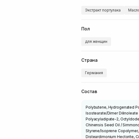
Экстракт портулака
Масл
Пол
для женщин
Страна
Германия
Состав
Polybutene, Hydrogenated Pol
Isostearate/Dimer Dilinoleate 
Polyacyladipate-2, Octyldodec
Chinensis Seed Oil / Simmond
Styrene/Isoprene Copolymer, 
Disteardimonium Hectorite, Ci