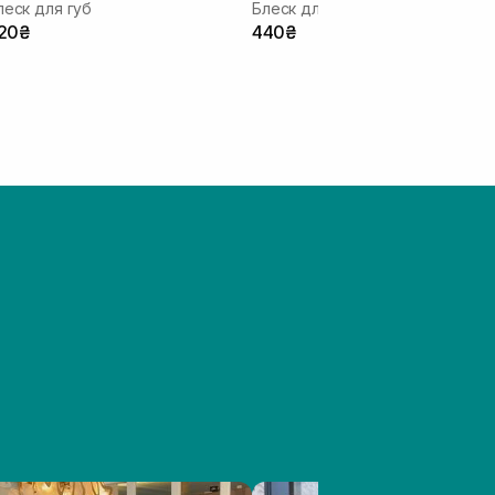
леск для губ
Блеск для губ
20₴
440₴