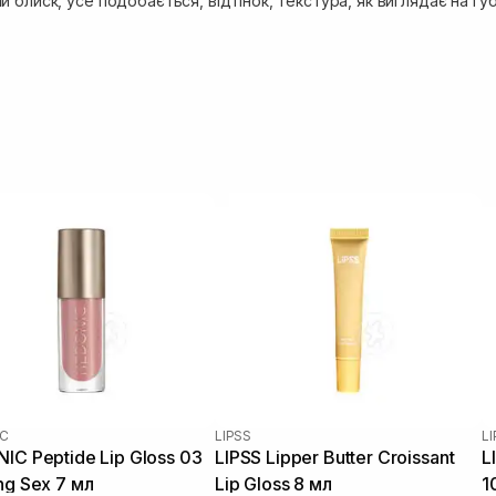
 блиск, усе подобається, відтінок, текстура, як виглядає на губа
C
LIPSS
L
IC Peptide Lip Gloss 03
LIPSS Lipper Butter Croissant
L
ng Sex 7 мл
Lip Gloss 8 мл
1