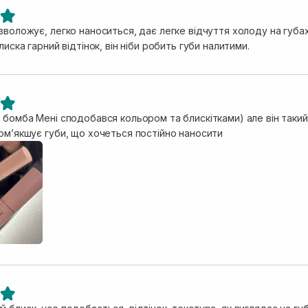
зволожує, легко наноситься, дає легке відчуття холоду на губах
блиска гарний відтінок, він ніби робить губи налитими.
 бомба Мені сподобався кольором та блискітками) але він такий к
помʼякшує губи, що хочеться постійно наносити