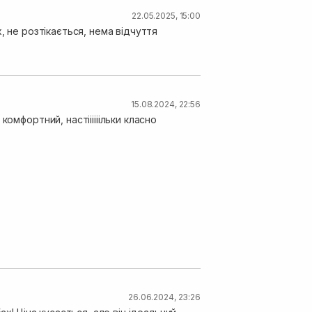
22.05.2025, 15:00
, не розтікається, нема відчуття
15.08.2024, 22:56
омфортний, настіііііільки класно
26.06.2024, 23:26