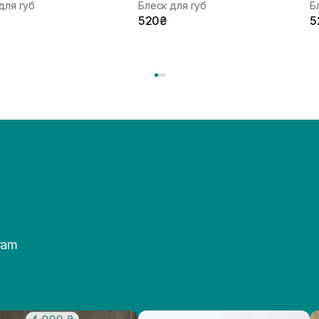
для губ
Блеск для губ
Б
520₴
5
ram