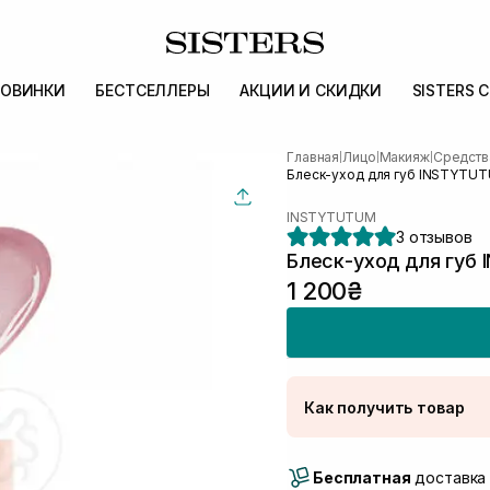
ОВИНКИ
БЕСТСЕЛЛЕРЫ
АКЦИИ И СКИДКИ
SISTERS 
Главная
Лицо
Макияж
Средств
|
|
|
Блеск-уход для губ INSTYTUTU
INSTYTUTUM
3 отзывов
Блеск-уход для губ 
1 200₴
Как получить товар
Доставка Новой Поч
Бесплатная
Самовывоз г. Луцк, 
доставка 