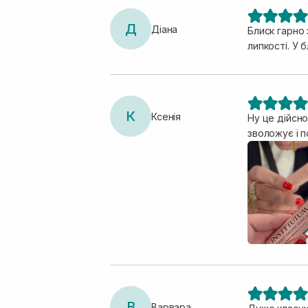
Д
Діана
Блиск гарно 
липкості. У 
К
Ксенія
Ну це дійсно
зволожує і 
В
Варвара