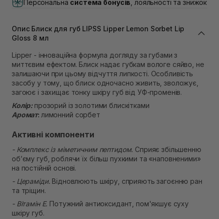
Персональна
система бонусів
, лояльності та знижок
Немає в наявності!
Самовивіз м. Львів, вул. Івана Франка 36
В наявності
Опис Блиск для губ LIPSS Lipper Lemon Sorbet Lip
Самовивіз м. Львів, вул. Степана Бандери 45
Gloss 8 мл
В наявності
Lipper - інноваційна формула догляду за губами з
Самовивіз м. Рівне, вул. 16-го Липня, 15
миттєвим ефектом. Блиск надає губкам вологе сяйво, не
В наявності
залишаючи при цьому відчуття липкості. Особливість
Самовивіз м. Рівне, вул. Кулика і Гудачека 23 (ТЦ
засобу у тому, що блиск одночасно живить, зволожує,
Екватор)
загоює і захищає тонку шкіру губ від УФ-променів.
Немає в наявності!
Колір:
прозорий із золотими блискітками
Аромат
:
лимонний сорбет
Активні компоненти
- Комплекс із міметичним пептидом.
Сприяє збільшенню
об’єму губ, роблячи їх більш пухкими та «наповненими»
на постійній основі.
- Цераміди.
Відновлюють шкіру, сприяють загоєнню ран
та тріщин.
- Вітамін Е.
Потужний антиоксидант, пом'якшує суху
шкіру губ.