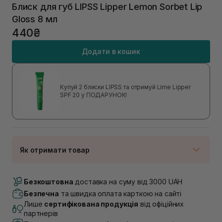
Блиск для губ LIPSS Lipper Lemon Sorbet Lip
Gloss 8 мл
440₴
Додати в кошик
Купуй 2 блиски LIPSS та отримуй Lime Lipper
SPF 20 у ПОДАРУНОК!
Як отримати товар
Доставка Новою Поштою
Немає в наявності!
Безкоштовна
доставка на суму від 3000 UAH
Самовивіз м. Луцьк, вул. Винниченка 4
Безпечна
та швидка оплата карткою на сайті
В наявності
Лише
сертифікована продукція
від офіційних
Самовивіз м. Львів, вул. Академіка Підстригача, 1В
партнерів
(Duck’s Lake)