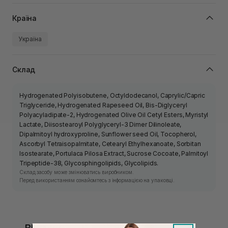
Країна
Україна
Склад
Hydrogenated Polyisobutene, Octyldodecanol, Caprylic/Capric
Triglyceride, Hydrogenated Rapeseed Oil, Bis-Diglyceryl
Polyacyladipate-2, Hydrogenated Olive Oil Cetyl Esters, Myristyl
Lactate, Diisostearoyl Polyglyceryl-3 Dimer Dilinoleate,
Dipalmitoyl hydroxyproline, Sunflower seed Oil, Tocopherol,
Ascorbyl Tetraisopalmitate, Cetearyl Ethylhexanoate, Sorbitan
Isostearate, Portulaca Pilosa Extract, Sucrose Cocoate, Palmitoyl
Tripeptide-38, Glycosphingolipids, Glycolipids.
Склад засобу може змінюватись виробником.
Перед використанням ознайомтесь з інформацією на упаковці.