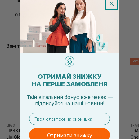
Відгуки
0 Відгуків
Вам також сподобається
-50
ОТРИМАЙ ЗНИЖКУ
НА ПЕРШЕ ЗАМОВЛЕНЯ
Твій вітальний бонус вже чекає —
підписуйся
на
наші новини!
email
LIPSS
LIPSS
TRAN
LIPSS Lipper Salted Caramel
LIPSS Lipper Sparkling
TRA
Отримати знижку
Lip Gloss 8 мл
Holiday Lip Gloss 8 мл
Che