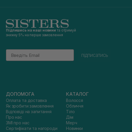
Підпишись на наші новини
та отримуй
знижку 5% на перше замовлення
Email
підписатись
ДОПОМОГА
КАТАЛОГ
Оплата та доставка
Волосся
Як зробити замовлення
Обличчя
Відповіді на запитання
Тіло
Про нас
Дім
ЗМІ про нас
Мерч
Сертифікати та нагороди
Новинки