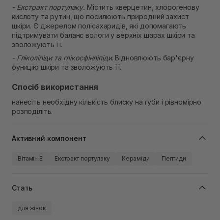
- Екстракт портулаку.
Містить кверцетин, хлорогенову
кислоту та рутин, що посилюють природний захист
шкіри. Є джерелом полісахаридів, які допомагають
підтримувати баланс вологи у верхніх шарах шкіри та
зволожують її.
- Гліколіпіди та глікосфінліпіди
. Відновлюють бар'єрну
функцію шкіри та зволожують її.
Спосіб використання
нанесіть необхідну кількість блиску на губи і рівномірно
розподіліть.
Активний компонент
Вітамін Е
Екстракт портулаку
Кераміди
Пептиди
Стать
для жінок