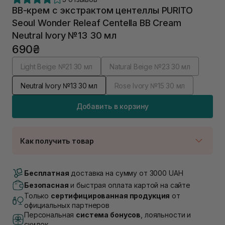
ВВ-крем с экстрактом центеллы PURITO
Seoul Wonder Releaf Centella BB Cream
Neutral Ivory №13 30 мл
690₴
Light Beige №21 30 мл
Natural Beige №23 30 мл
Neutral Ivory №13 30 мл
Rose Ivory №15 30 мл
Добавить в корзину
Как получить товар
Доставка Новой Почтой
В наличии
Бесплатная
доставка на сумму от 3000 UAH
Самовывоз г. Луцк, Винниченка 4
Безопасная
и быстрая оплата картой на сайте
В наличии
Только
сертифицированная продукция
от
Самовывоз г. Львов, ул. Академика Подстригача,
официальных партнеров
1В (Duck's Lake)
Персональная
система бонусов
, лояльности и
В наличии
скидок