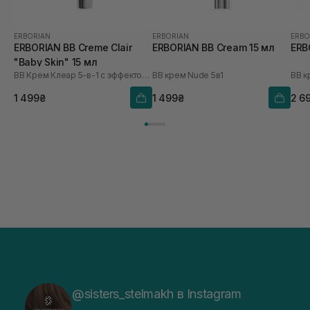
ERBORIAN
ERBORIAN
ERBO
ERBORIAN BB Creme Clair
ERBORIAN BB Cream 15 мл
ERB
"Baby Skin" 15 мл
ВВ Крем Клеар 5-в-1 с эффектом кожа как у ребенка
ВВ крем Nude 5в1
ВВ к
1 499₴
1 499₴
2 6
@sisters_stelmakh в Instagram