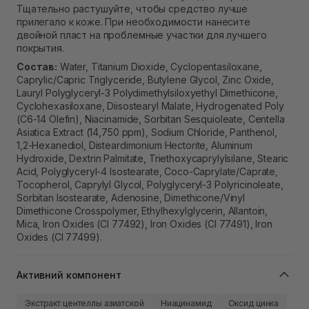
Тщательно растушуйте, чтобы средство лучше
прилегало к коже. При необходимости нанесите
двойной пласт на проблемные участки для лучшего
покрытия.
Состав:
Water, Titanium Dioxide, Cyclopentasiloxane,
Caprylic/Capric Triglyceride, Butylene Glycol, Zinc Oxide,
Lauryl Polyglyceryl-3 Polydimethylsiloxyethyl Dimethicone,
Cyclohexasiloxane, Diisostearyl Malate, Hydrogenated Poly
(C6-14 Olefin), Niacinamide, Sorbitan Sesquioleate, Centella
Asiatica Extract (14,750 ppm), Sodium Chloride, Panthenol,
1,2-Hexanediol, Disteardimonium Hectorite, Aluminum
Hydroxide, Dextrin Palmitate, Triethoxycaprylylsilane, Stearic
Acid, Polyglyceryl-4 Isostearate, Coco-Caprylate/Caprate,
Tocopherol, Caprylyl Glycol, Polyglyceryl-3 Polyricinoleate,
Sorbitan Isostearate, Adenosine, Dimethicone/Vinyl
Dimethicone Crosspolymer, Ethylhexylglycerin, Allantoin,
Mica, Iron Oxides (CI 77492), Iron Oxides (CI 77491), Iron
Oxides (CI 77499).
Активний компонент
Экстракт центеллы азиатской
Ниацинамид
Оксид цинка