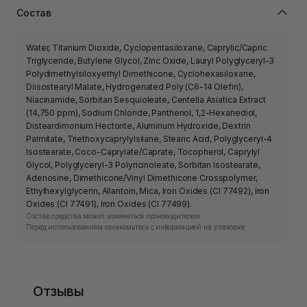
Состав
Water, Titanium Dioxide, Cyclopentasiloxane, Caprylic/Capric
Triglyceride, Butylene Glycol, Zinc Oxide, Lauryl Polyglyceryl-3
Polydimethylsiloxyethyl Dimethicone, Cyclohexasiloxane,
Diisostearyl Malate, Hydrogenated Poly (C6-14 Olefin),
Niacinamide, Sorbitan Sesquioleate, Centella Asiatica Extract
(14,750 ppm), Sodium Chloride, Panthenol, 1,2-Hexanediol,
Disteardimonium Hectorite, Aluminum Hydroxide, Dextrin
Palmitate, Triethoxycaprylylsilane, Stearic Acid, Polyglyceryl-4
Isostearate, Coco-Caprylate/Caprate, Tocopherol, Caprylyl
Glycol, Polyglyceryl-3 Polyricinoleate, Sorbitan Isostearate,
Adenosine, Dimethicone/Vinyl Dimethicone Crosspolymer,
Ethylhexylglycerin, Allantoin, Mica, Iron Oxides (CI 77492), Iron
Oxides (CI 77491), Iron Oxides (CI 77499).
Состав средства может изменяться производителем.
Перед использованием ознакомьтесь с информацией на упаковке.
Отзывы