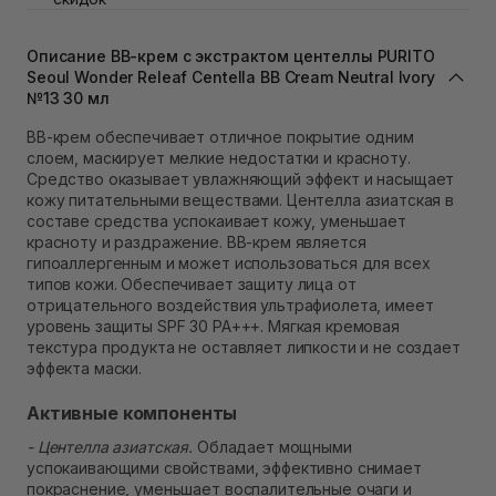
Самовывоз Львов (Ивана Франко 36)
В наличии
Описание ВВ-крем с экстрактом центеллы PURITO
Самовывоз г. Львов ул. Степана Бандеры 43
Seoul Wonder Releaf Centella BB Cream Neutral Ivory
В наличии
№13 30 мл
Самовывоз Ровно
В наличии
ВВ-крем обеспечивает отличное покрытие одним
Самовывоз г. Ровно, ул. Кулика и Гудачека 23 (ТЦ
слоем, маскирует мелкие недостатки и красноту.
Экватор)
Средство оказывает увлажняющий эффект и насыщает
В наличии
кожу питательными веществами. Центелла азиатская в
составе средства успокаивает кожу, уменьшает
красноту и раздражение. ВВ-крем является
гипоаллергенным и может использоваться для всех
типов кожи. Обеспечивает защиту лица от
отрицательного воздействия ультрафиолета, имеет
уровень защиты SPF 30 PA+++. Мягкая кремовая
текстура продукта не оставляет липкости и не создает
эффекта маски.
Активные компоненты
- Центелла азиатская.
Обладает мощными
успокаивающими свойствами, эффективно снимает
покраснение, уменьшает воспалительные очаги и