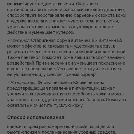
минимизирует недостатки кожи. Оказывает
противовоспалительное и ранозаживляющее действие,
способствует восстановлению барьерных свойств кожи
и удержанию влаги, снижает чувствительность кожи,
уменьшает отеки, оказывает сосудоукрепляющее
действие и уменьшает купероз.
- Пантенол
. Стабильная форма витамина В5. Витамин B5
может эффективно связывать и удерживать воду, в
результате чего кожа становится мягкой и увлажненной.
Также пантенол помогает коже защищаться от внешних
воздействий. При нанесении он уменьшает покраснение
и угнетает воспаление. Успокаивает кожу и сохраняет
ее увлажненной, укрепляя кожный барьер.
- Ниацинамид.
Форма витамина B3 или ниацина,
предотвращающая появление пигментации, может
увеличить антиоксидантную способность кожи и может
участвовать в поддержании кожного барьера. Помогает
осветлить и очистить тусклую кожу.
Способ использования
нанесите крем равномерно кончиками пальцев или
бьюти-спонжем после нанесения уходных средств.