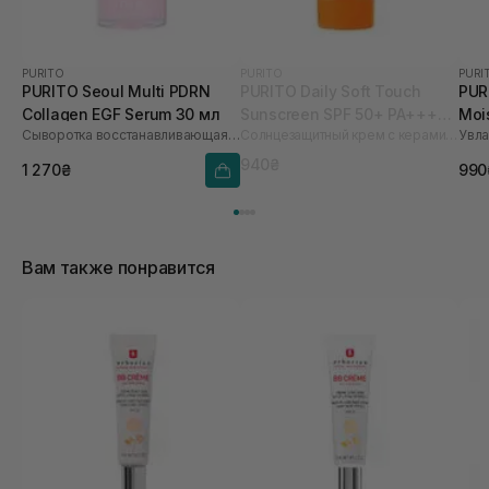
PURITO
PURITO
PURI
PURITO Seoul Multi PDRN
PURITO Daily Soft Touch
PUR
Collagen EGF Serum 30 мл
Sunscreen SPF 50+ PA++++
Mois
Сыворотка восстанавливающая с PDRN, EGF и коллагеном
Солнцезащитный крем с керамидами
60 мл
940₴
1 270₴
990
Вам также понравится