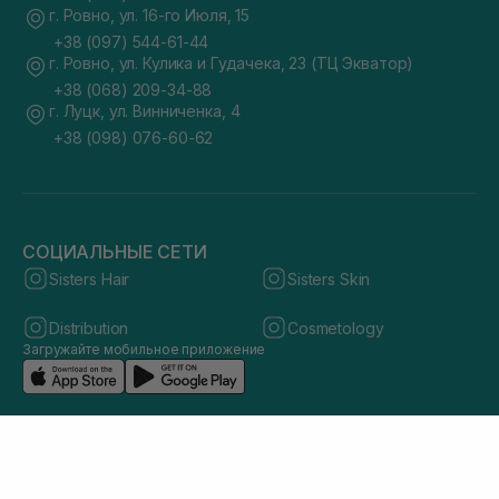
г. Ровно, ул. 16-го Июля, 15
+38 (097) 544-61-44
г. Ровно, ул. Кулика и Гудачека, 23 (ТЦ Экватор)
+38 (068) 209-34-88
г. Луцк, ул. Винниченка, 4
+38 (098) 076-60-62
СОЦИАЛЬНЫЕ СЕТИ
Sisters Hair
Sisters Skin
Distribution
Cosmetology
Загружайте мобильное приложение
© 2026 sisters.co.ua. Все права защищены