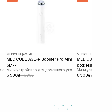
MEDICUBE
|
AGE-R
MEDICUBE
|
AGE-R
MEDICUBE AGE-R Booster Pro Mini
MEDICUBE AGE-R B
білий
рожевий
Устройство для домашнего ухода за кожей 6 в 1
Мини устройство для домашнего ухода за кожей
6 500₴
7 900₴
6 500₴
7 900₴