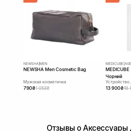
NEWSHA
|
MEN
MEDICUBE
|
AGE
NEWSHA Men Сosmetic Bag
MEDICUBE 
Чорний
Мужская косметичка
790₴
1 053₴
13 900₴
18
Отзывы о Аксессуары 