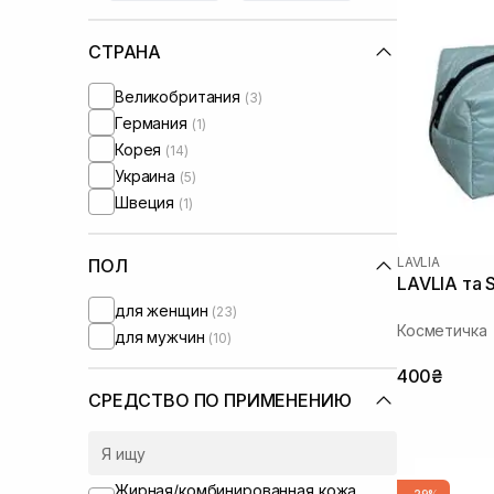
СТРАНА
Великобритания
(3)
Германия
(1)
Корея
(14)
Украина
(5)
Швеция
(1)
LAVLIA
ПОЛ
LAVLIA та 
для женщин
(23)
Косметичка
для мужчин
(10)
400₴
СРЕДСТВО ПО ПРИМЕНЕНИЮ
Жирная/комбинированная кожа
-29%