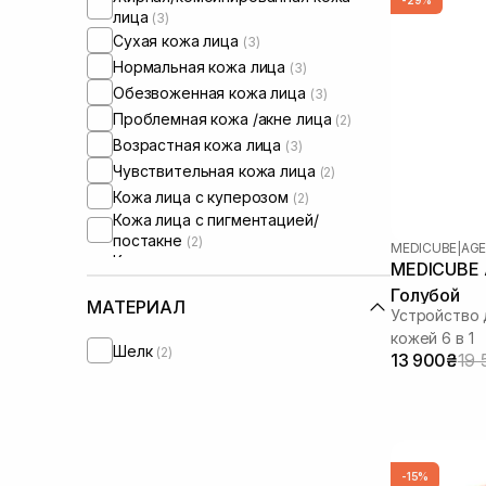
лица
(3)
Сухая кожа лица
(3)
Нормальная кожа лица
(3)
Обезвоженная кожа лица
(3)
Проблемная кожа /акне лица
(2)
Возрастная кожа лица
(3)
Чувствительная кожа лица
(2)
Кожа лица с куперозом
(2)
Кожа лица с пигментацией/
постакне
(2)
MEDICUBE
|
AGE
Кожа лица с расширенными порами
MEDICUBE A
(2)
Голубой
Кожа лица с нарушенным
МАТЕРИАЛ
Устройство 
барьером
(2)
кожей 6 в 1
Кожа лица с нарушенным
Шелк
(2)
13 900₴
19 
микробиомом
(2)
-15%