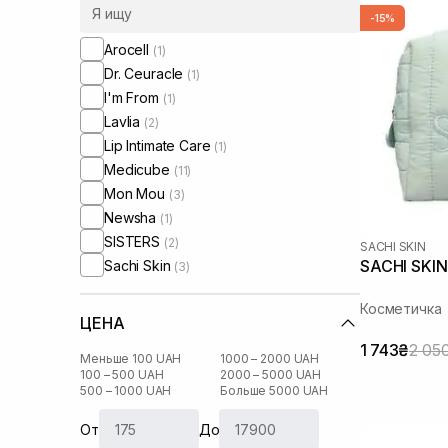
-15%
Arocell
(1)
Dr. Ceuracle
(1)
I'm From
(1)
Lavlia
(2)
Lip Intimate Care
(1)
Medicube
(11)
Mon Mou
(3)
Newsha
(1)
SISTERS
(2)
SACHI SKIN
SACHI SKIN 
Sachi Skin
(3)
Косметичка
ЦЕНА
1 743₴
2 05
Меньше 100 UAH
1000 – 2000 UAH
100 – 500 UAH
2000 – 5000 UAH
500 – 1000 UAH
Больше 5000 UAH
От
До