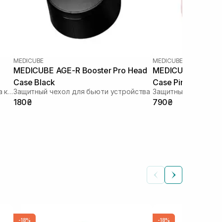
MEDICUBE
MEDICUBE
MEDICUBE AGE-R Booster Pro Head
MEDICUBE AGE-R B
Case Black
Case Pink Bear
Устройство для домашнего ухода за кожей 6 в 1
Защитный чехол для бьюти устройства
Защитный чехол дл
180₴
790₴
-18%
-18%