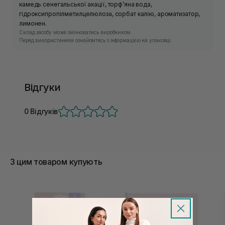
камедь сенегальської акації, торф’яна вода,
гідроксипропілметилцелюлоза, сорбат калію, ароматизатор,
лимонен.
Склад засобу може змінюватись виробником.
Перед використанням ознайомтесь з інформацією на упаковці.
Відгуки
0 Відгуків
З цим товаром купують