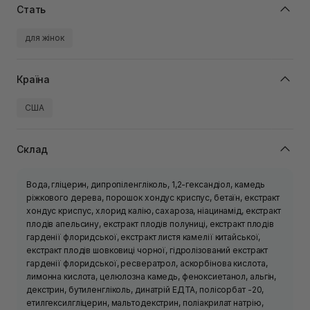
Стать
для жінок
Країна
США
Склад
Вода, гліцерин, дипропіленгліколь, 1,2-гександіол, камедь
ріжкового дерева, порошок хондус криспус, бетаїн, екстракт
хондус криспус, хлорид калію, сахароза, ніацинамід, екстракт
плодів апельсину, екстракт плодів полуниці, екстракт плодів
гарденії флоридської, екстракт листя камелії китайської,
екстракт плодів шовковиці чорної, гідролізований екстракт
гарденії флоридської, ресвератрол, аскорбінова кислота,
лимонна кислота, целюлозна камедь, феноксиетанол, альгін,
декстрин, бутиленгліколь, динатрій ЕДТА, полісорбат -20,
етилгексилгліцерин, мальтодекстрин, поліакрилат натрію,