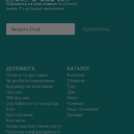
Підпишись на наші новини
та отримуй
знижку 5% на перше замовлення
Email
підписатись
ДОПОМОГА
КАТАЛОГ
Оплата та доставка
Волосся
Як зробити замовлення
Обличчя
Відповіді на запитання
Тіло
Про нас
Дім
ЗМІ про нас
Мерч
Сертифікати та нагороди
Новинки
Блог
Акції та знижки
Бюті словник
Бренди
Контакти
Умови використання сайту
Політика конфіденційності