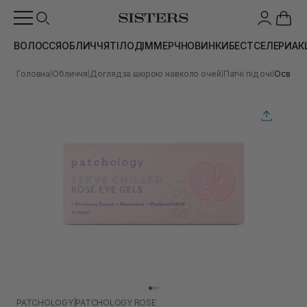
ВОЛОССЯ
ОБЛИЧЧЯ
ТІЛО
ДІМ
МЕРЧ
НОВИНКИ
БЕСТСЕЛЕРИ
АК
Головна
Обличчя
Догляд за шкірою навколо очей
Патчі під очі
Освіжаю
|
|
|
|
PATCHOLOGY
|
PATCHOLOGY ROSE