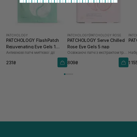
PATCHOLOGY
PATCHOLOGY
|
PATCHOLOGY ROSE
PAT
PATCHOLOGY FlashPatch
PATCHOLOGY Serve Chilled
PAT
Rejuvenating Eye Gels 1
Rose Eye Gels 5 пар
Антивікові патчі миттєвої дії
Освіжаючі патчі з екстрактом троянди
Набі
пара
231₴
809₴
1 15