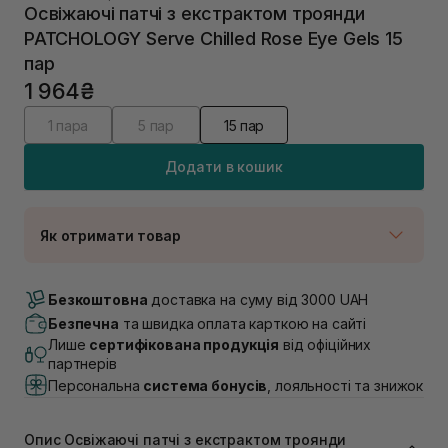
Освіжаючі патчі з екстрактом троянди
PATCHOLOGY Serve Chilled Rose Eye Gels 15
пар
1 964₴
1 пара
5 пар
15 пар
Додати в кошик
Як отримати товар
Доставка Новою Поштою
В наявності
Безкоштовна
доставка на суму від 3000 UAH
Самовивіз м. Луцьк, вул. Винниченка 4
Безпечна
та швидка оплата карткою на сайті
В наявності
Лише
сертифікована продукція
від офіційних
Самовивіз м. Львів, вул. Академіка Підстригача, 1В
партнерів
(Duck’s Lake)
Персональна
система бонусів
, лояльності та знижок
В наявності
Самовивіз м. Львів, вул. Івана Франка 36
Немає в наявності!
Опис Освіжаючі патчі з екстрактом троянди