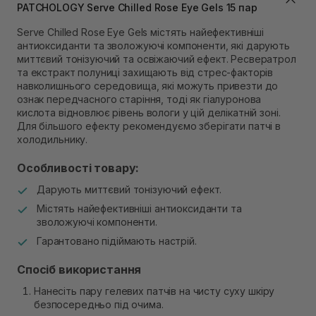
Самовивіз м. Львів, вул. Степана Бандери 45
PATCHOLOGY Serve Chilled Rose Eye Gels 15 пар
Немає в наявності!
Serve Chilled Rose Eye Gels містять найефективніші
Самовивіз м. Рівне, вул. 16-го Липня, 15
антиоксиданти та зволожуючі компоненти, які дарують
В наявності
миттєвий тонізуючий та освіжаючий ефект. Ресвератрол
Самовивіз м. Рівне, вул. Кулика і Гудачека 23 (ТЦ
та екстракт полуниці захищають від стрес-факторів
Екватор)
навколишнього середовища, які можуть привезти до
Немає в наявності!
ознак передчасного старіння, тоді як гіалуронова
кислота відновлює рівень вологи у цій делікатній зоні.
Для більшого ефекту рекомендуємо зберігати патчі в
холодильнику.
Особливості товару:
Дарують миттєвий тонізуючий ефект.
Містять найефективніші антиоксиданти та
зволожуючі компоненти.
Гарантовано підіймають настрій.
Спосіб використання
Нанесіть пару гелевих патчів на чисту суху шкіру
безпосередньо під очима.