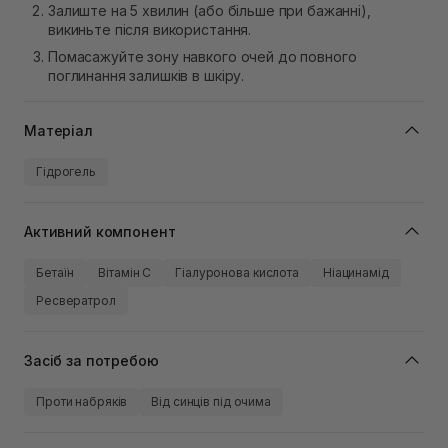
Залиште на 5 хвилин (або більше при бажанні),
викиньте після використання.
Помасажуйте зону навкого очей до повного
поглинання залишків в шкіру.
Матеріал
Гідрогель
Активний компонент
Бетаїн
Вітамін C
Гіалуронова кислота
Ніацинамід
Ресвератрол
Засіб за потребою
Проти набряків
Від синців під очима