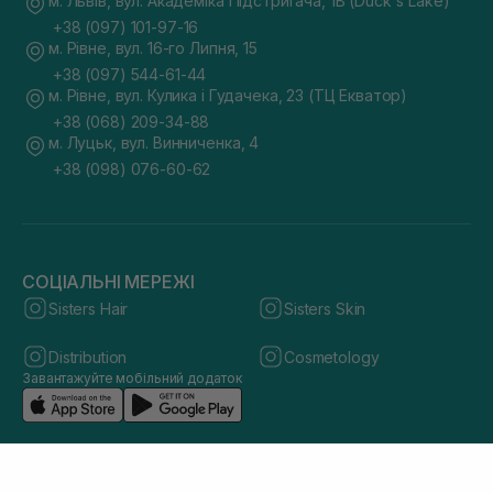
м. Львів, вул. Академіка Підстригача, 1В (Duck's Lake)
+38 (097) 101-97-16
м. Рівне, вул. 16-го Липня, 15
+38 (097) 544-61-44
м. Рівне, вул. Кулика і Гудачека, 23 (ТЦ Екватор)
+38 (068) 209-34-88
м. Луцьк, вул. Винниченка, 4
+38 (098) 076-60-62
СОЦІАЛЬНІ МЕРЕЖІ
Sisters Hair
Sisters Skin
Distribution
Cosmetology
Завантажуйте мобільний додаток