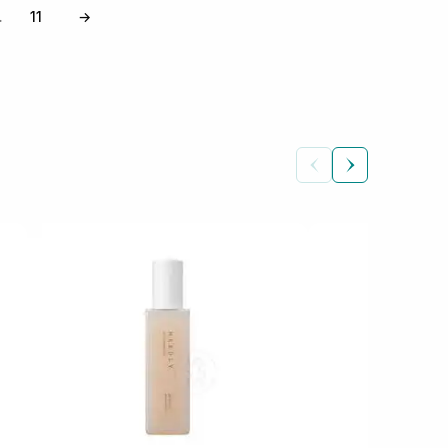
11
→
…