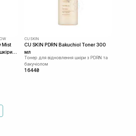
LOW
CU SKIN
 Mist
CU SKIN PDRN Bakuchiol Toner 300
 шкіри
мл
Тонер для відновлення шкіри з PDRN та
бакучіолом
1 644₴