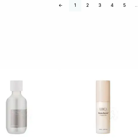
←
1
2
3
4
5