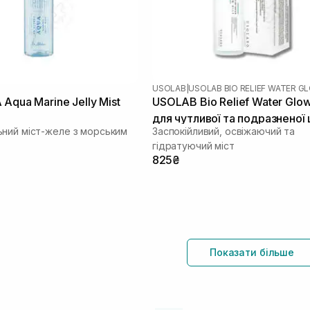
USOLAB
|
USOLAB BIO RELIEF WATER G
Aqua Marine Jelly Mist
USOLAB Bio Relief Water Glow
для чутливої та подразненої
ний міст-желе з морським
Заспокійливий, освіжаючий та
100 мл
гідратуючий міст
825₴
Показати більше