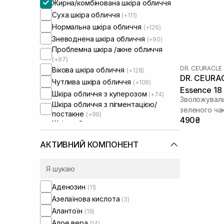
Жирна/комбінована шкіра обличчя
Суха шкіра обличчя
(+111)
Нормальна шкіра обличчя
(+126)
Зневоднена шкіра обличчя
(+90)
Проблемна шкіра /акне обличчя
(+97)
DR. CEURACLE
Вікова шкіра обличчя
(+128)
DR. CEURAC
Чутлива шкіра обличчя
(+109)
Essence 18
Шкіра обличчя з куперозом
(+74)
Зволожуваль
Шкіра обличчя з пігментацією/
зеленого ча
постакне
(+99)
490₴
Шкіра обличчя з розширеними
порами
(+72)
Шкіра обличчя з порушеним
АКТИВНИЙ КОМПОНЕНТ
барʼєром
(+72)
Шкіра обличчя з порушеним
мікробіомом
(+60)
Суха/зневоднена шкіра тіла
(+1)
Аденозин
(11)
Чутлива шкіра тіла
(+1)
Азелаїнова кислота
(3)
Сироватки від постакне
(+3)
Алантоїн
(19)
Алое вера
(14)