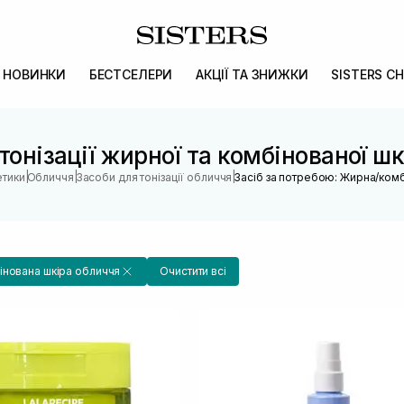
НОВИНКИ
БЕСТСЕЛЕРИ
АКЦІЇ ТА ЗНИЖКИ
SISTERS CH
тонізації жирної та комбінованої ш
|
|
|
етики
Обличчя
Засоби для тонізації обличчя
Засіб за потребою: Жирна/комб
нована шкіра обличчя
Очистити всі