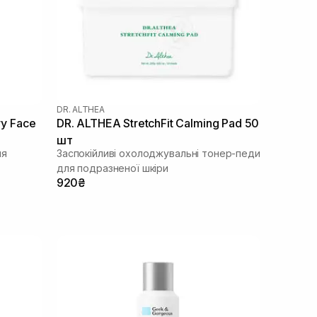
DR. ALTHEA
y Face
DR. ALTHEA StretchFit Calming Pad 50
шт
чя
Заспокійливі охолоджувальні тонер-педи
для подразненої шкіри
920₴