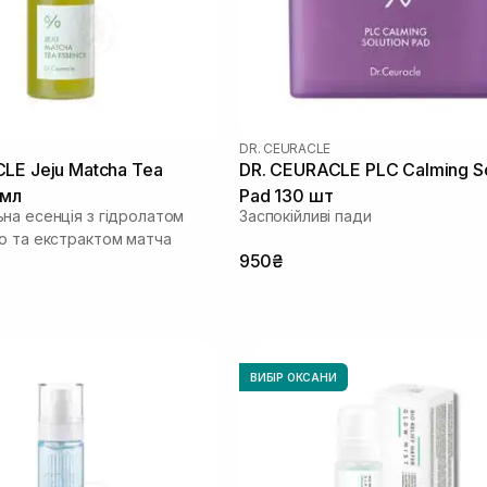
DR. CEURACLE
LE Jeju Matcha Tea
DR. CEURACLE PLC Calming So
 мл
Pad 130 шт
на есенція з гідролатом
Заспокійливі пади
ю та екстрактом матча
950₴
ВИБІР ОКСАНИ