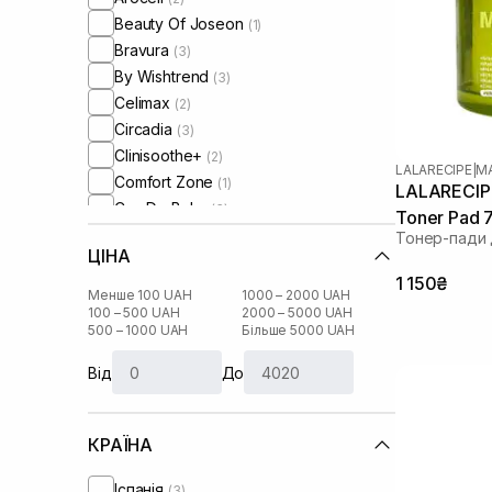
Beauty Of Joseon
(1)
Bravura
(3)
By Wishtrend
(3)
Celimax
(2)
Circadia
(3)
Clinisoothe+
(2)
LALARECIPE
|
M
Comfort Zone
(1)
LALARECIPE
Cos De Baha
(3)
Toner Pad 
Cosmedix
(1)
Тонер-пади 
ЦІНА
Cu Skin
(6)
1 150₴
DCL
(1)
Менше 100 UAH
1000 – 2000 UAH
DMK
100 – 500 UAH
2000 – 5000 UAH
(4)
500 – 1000 UAH
Більше 5000 UAH
Dear, Klairs
(9)
Dr. Althea
(2)
Від
До
Dr. Ceuracle
(8)
Geek and Gorgeous
(4)
КРАЇНА
HydroPeptide
(4)
I'm From
(14)
Іспанія
(3)