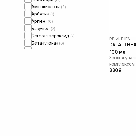
Амінокислоти
(3)
Арбутин
(1)
Аргінін
(10)
Бакучіол
(2)
Бензоїл пероксид
(2)
DR. ALTHEA
Бета-глюкан
(6)
DR. ALTHEA 
Бетаїн
(14)
100 мл
Бісаболол
Зволожуваль
(1)
комплексом
Вітамін B5
(3)
990₴
Вітамін Е
(3)
Вітамін C
(11)
Вітамін U
(3)
Волюфілін
(3)
Галактомісіс
(4)
Гамамеліс
(10)
Гвайазулен
(3)
Гіалуронова кислота
(39)
Гідролізований колаген
(1)