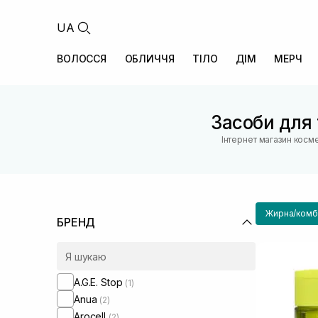
UA
ВОЛОССЯ
ОБЛИЧЧЯ
ТІЛО
ДІМ
МЕРЧ
Засоби для 
Інтернет магазин косм
Жирна/комбі
БРЕНД
A.G.E. Stop
(1)
Anua
(2)
Arocell
(2)