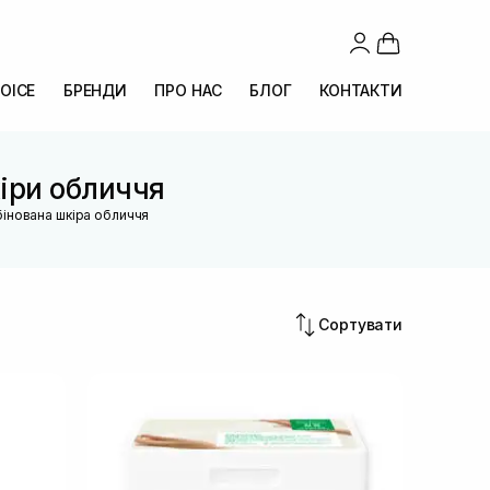
OICE
БРЕНДИ
ПРО НАС
БЛОГ
КОНТАКТИ
кіри обличчя
інована шкіра обличчя
Сортувати