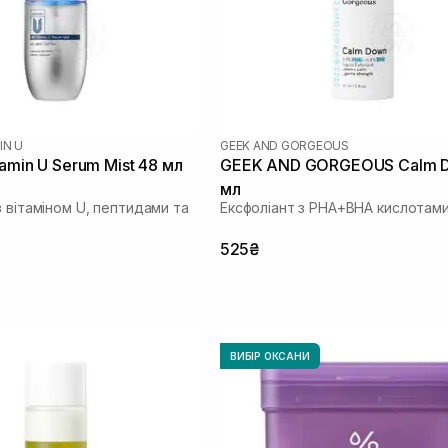
IN U
GEEK AND GORGEOUS
amin U Serum Mist 48 мл
GEEK AND GORGEOUS Calm 
мл
 вітаміном U, пептидами та
Ексфоліант з PHA+BHA кислотам
525₴
ВИБІР ОКСАНИ