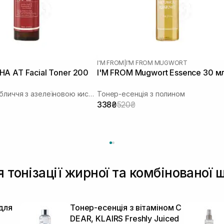
I'M FROM
|
I'M FROM MUGWORT
A AT Facial Toner 200
I'M FROM Mugwort Essence 30 м
Тонер для обличчя з азелеїновою кислотою
Тонер-есенція з полином
338₴
520₴
я тонізації жирної та комбінованої 
для
Тонер-есенція з вітаміном C
DEAR, KLAIRS Freshly Juiced