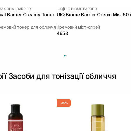
MAX DUAL BARRIER
UIQ
|
UIQ BIOME BARRIER
al Barrier Creamy Toner
UIQ Biome Barrier Cream Mist 50
ремовий тонер для обличчя
Кремовий міст-спрей
495₴
ії Засоби для тонізації обличчя
-35%