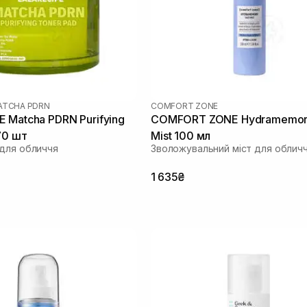
ATCHA PDRN
COMFORT ZONE
 Matcha PDRN Purifying
COMFORT ZONE Hydramemor
70 шт
Mist 100 мл
для обличчя
Зволожувальний міст для облич
1 635₴