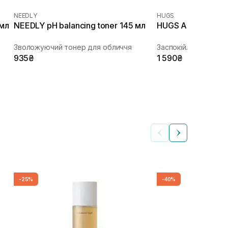
NEEDLY
HUGS
 мл
NEEDLY pH balancing toner 145 мл
HUGS Annona Calm
Зволожуючий тонер для обличчя
Заспокійливий лось
935₴
1 590₴
-25%
-40%