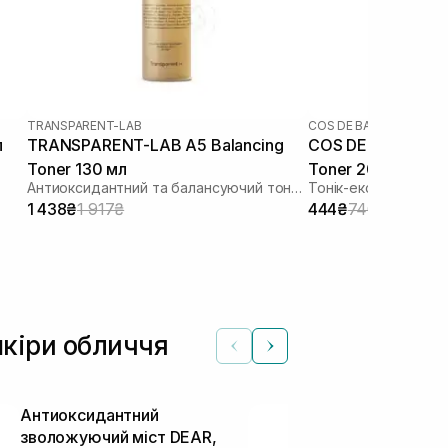
TRANSPARENT-LAB
COS DE BAHA
л
TRANSPARENT-LAB A5 Balancing
COS DE BAHA AHA 
Toner 130 мл
Toner 200 мл
Антиоксидантний та балансуючий тонер
Тонік-ексфоліант з 
1 438₴
1 917₴
444₴
740₴
шкіри обличчя
Антиоксидантний
Освіжаючий 
зволожуючий міст DEAR,
нормальної і