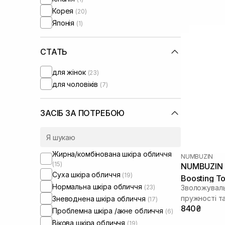
Корея
(20)
Японія
(1)
СТАТЬ
для жінок
(23)
для чоловіків
(7)
ЗАСІБ ЗА ПОТРЕБОЮ
Жирна/комбінована шкіра обличчя
NUMBUZIN
(15)
NUMBUZIN 
Суха шкіра обличчя
(19)
Boosting T
Нормальна шкіра обличчя
(23)
Зволожуваль
пружності та
Зневоднена шкіра обличчя
(17)
840₴
Проблемна шкіра /акне обличчя
(6)
Вікова шкіра обличчя
(19)