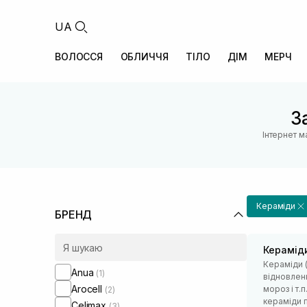
UA
ВОЛОССЯ
ОБЛИЧЧЯ
ТІЛО
ДІМ
МЕРЧ
З
Інтернет м
Кераміди
БРЕНД
Керамід
Кераміди (
Anua
(1)
відновленн
Arocell
мороз і т.
(2)
кераміди п
Celimax
(3)