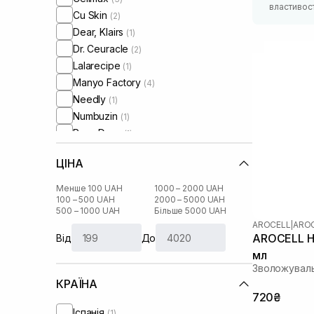
властивос
Cu Skin
(2)
Dear, Klairs
(1)
Dr. Ceuracle
(2)
Lalarecipe
(1)
Manyo Factory
(4)
Needly
(1)
Numbuzin
(1)
Rosy Drop
(1)
Skin1004
(1)
ЦІНА
Transparent-Lab
(1)
Usolab
(1)
Менше 100 UAH
1000 – 2000 UAH
VT Cosmetics
100 – 500 UAH
2000 – 5000 UAH
(1)
500 – 1000 UAH
Більше 5000 UAH
AROCELL
|
AROC
AROCELL Hy
Від
До
мл
Зволожуваль
КРАЇНА
720₴
Іспанія
(1)