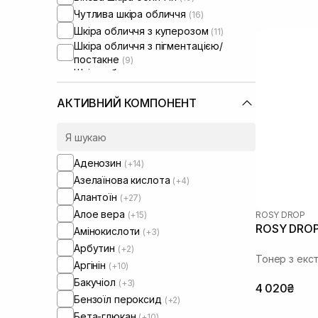
Чутлива шкіра обличчя
(16)
Шкіра обличчя з куперозом
(11)
Шкіра обличчя з пігментацією/
постакне
(9)
Шкіра обличчя з розширеними
порами
(6)
Шкіра обличчя з порушеним
АКТИВНИЙ КОМПОНЕНТ
барʼєром
(14)
Шкіра обличчя з порушеним
мікробіомом
(14)
Аденозин
(+14)
Азелаїнова кислота
(+4)
Алантоїн
(+27)
Алое вера
(+15)
ROSY DROP
ROSY DROP 
Амінокислоти
(+3)
Арбутин
(+2)
Тонер з екс
Аргінін
(+10)
Бакучіол
(+3)
4 020₴
Бензоїл пероксид
(+2)
Бета-глюкан
(+10)