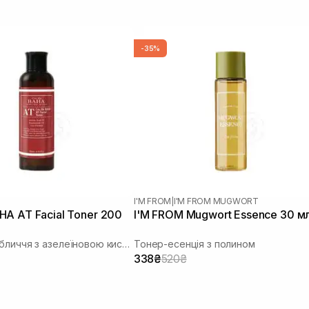
-35%
I'M FROM
|
I'M FROM MUGWORT
A AT Facial Toner 200
I'M FROM Mugwort Essence 30 м
Тонер для обличчя з азелеїновою кислотою
Тонер-есенція з полином
338₴
520₴