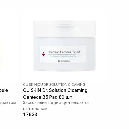
CU SKIN
|
CU DR.SOLUTION CICAMING
oule
CU SKIN Dr. Solution Cicaming
Centeca B5 Pad 80 шт
страктом
Заспокійливі педи з центелою та
пантенолом
1 782₴