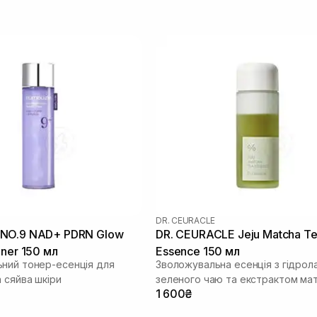
DR. CEURACLE
NO.9 NAD+ PDRN Glow
DR. CEURACLE Jeju Matcha T
oner 150 мл
Essence 150 мл
ний тонер-есенція для
Зволожувальна есенція з гідрол
 сяйва шкіри
зеленого чаю та екстрактом ма
1 600₴