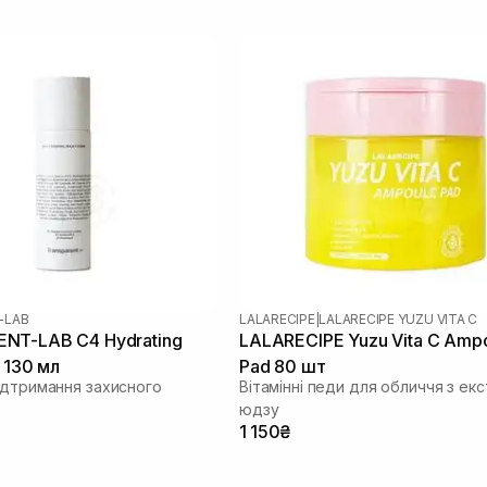
-LAB
LALARECIPE
|
LALARECIPE YUZU VITA C
NT-LAB C4 Hydrating
LALARECIPE Yuzu Vita C Amp
 130 мл
Pad 80 шт
ідтримання захисного
Вітамінні педи для обличчя з ек
юдзу
1 150₴