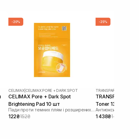
-20%
-25%
CELIMAX
|
CELIMAX PORE + DARK SPOT
TRANSPARENT-LAB
л
CELIMAX Pore + Dark Spot
TRANSPARENT-LAB
Brightening Pad 10 шт
Toner 130 мл
Пади проти темних плям і розширених пор
122₴
152₴
1 438₴
1 917₴