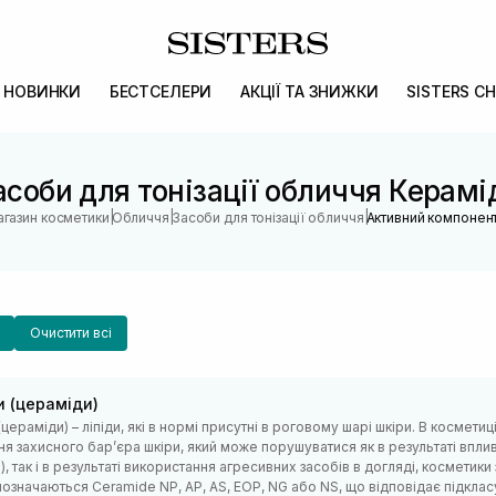
НОВИНКИ
БЕСТСЕЛЕРИ
АКЦІЇ ТА ЗНИЖКИ
SISTERS CH
асоби для тонізації обличчя Керамі
|
|
|
агазин косметики
Обличчя
Засоби для тонізації обличчя
Активний компонент
Очистити всі
и (цераміди)
цераміди) – ліпіди, які в нормі присутні в роговому шарі шкіри. В космет
я захисного барʼєра шкіри, який може порушуватися як в результаті вплив
п.), так і в результаті використання агресивних засобів в догляді, космети
означаються Ceramide NP, AP, AS, EOP, NG або NS, що відповідає підкласу