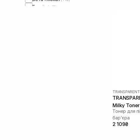
Бетаїн
(+15)
Бісаболол
(+3)
Вітамін B5
(+3)
Вітамін Е
(+6)
Вітамін C
(+13)
Вітамін U
(+3)
Вітамін К
(+1)
Волюфілін
(+3)
Галактомісіс
(+4)
Гамамеліс
(+10)
Гвайазулен
(+3)
Гіалуронова кислота
(+51)
TRANSPARENT
Гідролізований колаген
(+2)
TRANSPARE
Гіпохлорид
(+2)
Milky Toner
Тонер для п
Гліцерин
(+11)
бар'єра
Гліколева кислота
(+8)
2 109₴
Глюконолактон
(+19)
Глутатіон
(+10)