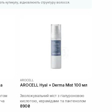
ють кутикулу, відновлюють структуру волосся.
AROCELL
ea
AROCELL Hyal + Derma Mist 100 мл
атом
Зволожувальний міст з гіалуроновою
тча
кислотою, керамідами та пантенолом
890₴