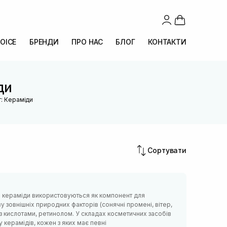
OICE
БРЕНДИ
ПРО НАС
БЛОГ
КОНТАКТИ
ди
: Кераміди
Сортувати
иці кераміди використовуються як компонент для
у зовнішніх природних факторів (сонячні промені, вітер,
ки з кислотами, ретинолом. У складах косметичних засобів
 керамідів, кожен з яких має певні