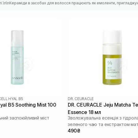
ті.\n\nКераміди в засобах для волосся працюють як емоленти, пригладжу
ELL HYAL B5
DR. CEURACLE
al B5 Soothing Mist 100
DR. CEURACLE Jeju Matcha T
Essence 18 мл
ний заспокійливий міст
Зволожувальна есенція з гідрол
зеленого чаю та екстрактом ма
490₴