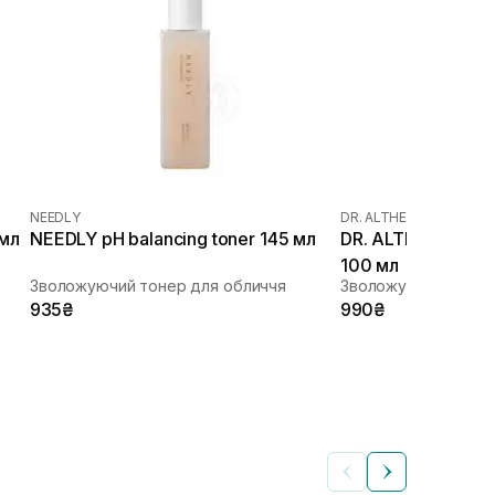
NEEDLY
DR. ALTHEA
|
DR. ALTHEA
 мл
NEEDLY pH balancing toner 145 мл
DR. ALTHEA 345 Re
100 мл
Зволожуючий тонер для обличчя
935₴
990₴