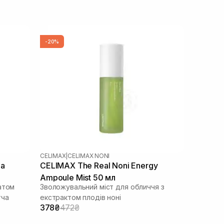
-20%
CELIMAX
|
CELIMAX NONI
ea
CELIMAX The Real Noni Energy
Ampoule Mist 50 мл
атом
Зволожувальний міст для обличчя з
тча
екстрактом плодів ноні
378₴
472₴