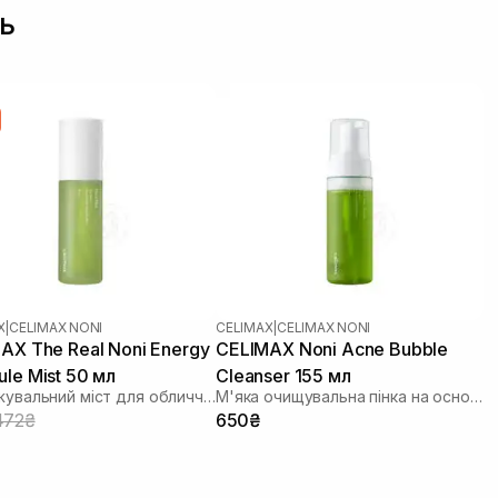
ь
X
|
CELIMAX NONI
CELIMAX
|
CELIMAX NONI
AX The Real Noni Energy
CELIMAX Noni Acne Bubble
le Mist 50 мл
Cleanser 155 мл
Зволожувальний міст для обличчя з екстрактом плодів ноні
М'яка очищувальна пінка на основі ноні
472₴
650₴