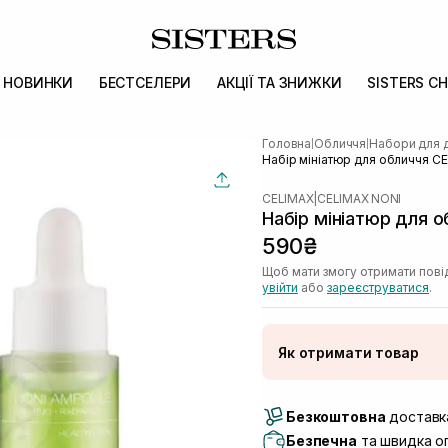
НОВИНКИ
БЕСТСЕЛЕРИ
АКЦІЇ ТА ЗНИЖКИ
SISTERS CH
Головна
Обличчя
Набори для 
|
|
Набір мініатюр для обличчя CEL
CELIMAX
|
CELIMAX NONI
Набір мініатюр для о
590₴
Щоб мати змогу отримати пові
увійти
або
зареєструватися
.
Як отримати товар
Доставка Новою По
Безкоштовна
Самовивіз м. Луцьк, 
доставка
Самовивіз м. Львів, в
Безпечна
та швидка оп