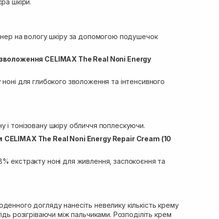
ра шкіри.
тонер на вологу шкіру за допомогою подушечок
 зволоження
CELIMAX The Real Noni Energy
 ноні для глибокого зволоження та інтенсивного
 і тонізовану шкіру обличчя поплескуючи.
м
CELIMAX The Real Noni Energy Repair Cream (10
8% екстракту ноні для живлення, заспокоєння та
оденного догляду нанесіть невелику кількість крему
ідь розігріваючи між пальчиками. Розподіліть крем