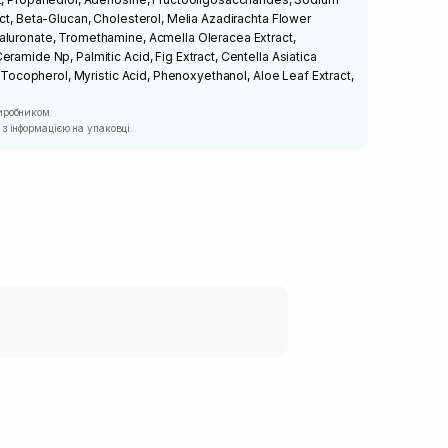
act, Beta-Glucan, Cholesterol, Melia Azadirachta Flower
aluronate, Tromethamine, Acmella Oleracea Extract,
ramide Np, Palmitic Acid, Fig Extract, Centella Asiatica
e, Tocopherol, Myristic Acid, Phenoxyethanol, Aloe Leaf Extract,
иробником.
з інформацією на упаковці.