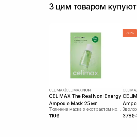
З цим товаром купуют
-20%
CELIMAX
|
CELIMAX NONI
CELIMA
CELIMAX The Real Noni Energy
CELIM
Ampoule Mask 25 мл
Ampou
Тканинна маска з екстрактом ноні для пружності та відновлення шкіри
110₴
378₴