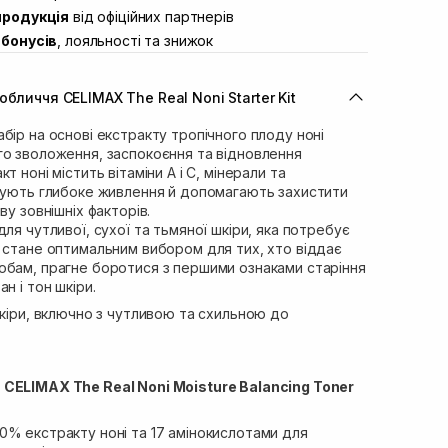
продукція
від офіційних партнерів
ул. Івана Франка 36
Немає в наявності!
бонусів
, лояльності та знижок
вул. Степана Бандери 45
Немає в наявності!
л. 16-го Липня, 15
Немає в наявності!
бличчя CELIMAX The Real Noni Starter Kit
ул. Кулика і Гудачека 23 (ТЦ
Немає в наявності!
бір на основі екстракту тропічного плоду ноні
го зволоження, заспокоєння та відновлення
т ноні містить вітаміни А і С, мінерали та
ечують глибоке живлення й допомагають захистити
ву зовнішніх факторів.
ля чутливої, сухої та тьмяної шкіри, яка потребує
 стане оптимальним вибором для тих, хто віддає
обам, прагне боротися з першими ознаками старіння
н і тон шкіри.
шкіри, включно з чутливою та схильною до
CELIMAX The Real Noni Moisture Balancing Toner
0% екстракту ноні та 17 амінокислотами для