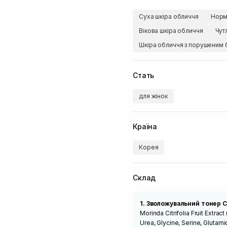
Суха шкіра обличчя
Норм
Вікова шкіра обличчя
Чут
Шкіра обличчя з порушеним 
Стать
для жінок
Країна
Корея
Склад
1. Зволожувальний тонер
C
Morinda Citrifolia Fruit Extra
Urea, Glycine, Serine, Glutamic