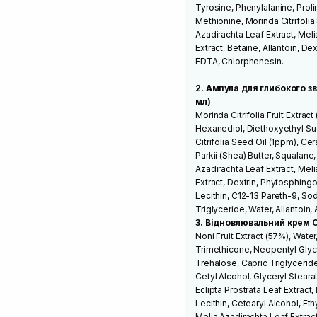
Tyrosine, Phenylalanine, Proli
Methionine, Morinda Citrifolia
Azadirachta Leaf Extract, Me
Extract, Betaine, Allantoin, D
EDTA, Chlorphenesin.
2.
Ампула для глибокого 
мл)
Morinda Citrifolia Fruit Extrac
Hexanediol, Diethoxyethyl Suc
Citrifolia Seed Oil (1ppm), C
Parkii (Shea) Butter, Squalane
Azadirachta Leaf Extract, Me
Extract, Dextrin, Phytosphin
Lecithin, C12-13 Pareth-9, So
Triglyceride, Water, Allantoi
3. Відновлювальний крем
C
Noni Fruit Extract (57%), Wat
Trimethicone, Neopentyl Glyco
Trehalose, Capric Triglycerid
Cetyl Alcohol, Glyceryl Steara
Eclipta Prostrata Leaf Extrac
Lecithin, Cetearyl Alcohol, Et
Melia Azadirachta Leaf Extra