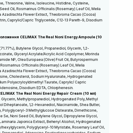
ne, Threonine, Valine, Isoleucine, Histidine, Cysteine,
 Seed Oil, Rosmarinus Officinalis (Rosemary) Leaf Oil, Melia
lia Azadirachta Flower Extract, Theobroma Cacao (Cocoa)
extrin, Caprylic/Capric Triglyceride, C12-13 Pareth-9, Disodium
зволоження
CELIMAX The Real Noni Energy Ampoule (10
t (71.77%), Butylene Glycol, Propanediol, Glycerin, 1,2-
cinate, Glyceryl Acrylate/Acrylic Acid Copolymer, Morinda
eramide NP, Olea Europaea (Olive) Fruit Oil, Butyrospermum
, Rosmarinus Officinalis (Rosemary) Leaf Oil, Melia
lia Azadirachta Flower Extract, Theobroma Cacao (Cocoa)
gosine, Cholesterol, Sodium Hyaluronate, Hydrogenated
dium Polyacryloyldimethyl Taurate, Caprylic/ Capric
n, Adenosine, Disodium EDTA, Chlorphenesin.
ELIMAX The Real Noni Energy Repair Cream (10 мл)
er, Glycerin, Methylpropanediol, Hydrogenated Poly, Methyl
l Diheptanoate, 1,2-Hexanediol, Niacinamide, Shea Butter,
e, Polyglyceryl-3 Methylglucose Distearate, Dimethicone,
te Se, Noni Seed Oil, Butylene Glycol, Dipropylene Glycol,
t, Laminaria Japonica Extract, Behenyl Alcohol, Hydrogenated
hylhexylglycerin, Polyglyceryl-10 Myristate, Rosemary Leaf Oil,
ct, Propanediol, Adenosine, Fructooligosaccharides, Sodium