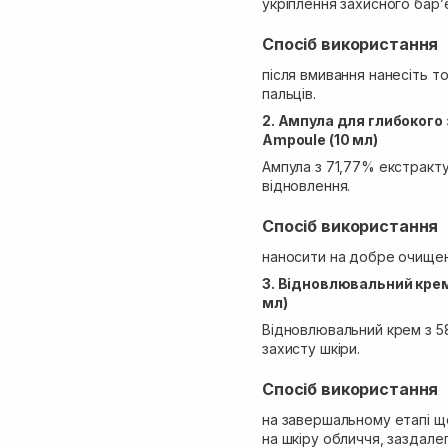
укріплення захисного бар’є
Спосіб використання
після вмивання нанесіть 
пальців.
2.
Ампула для глибокого
Ampoule (10 мл)
Ампула з 71,77% екстракту
відновлення.
Спосіб використання
наносити на добре очищену
3. Відновлювальний кре
мл)
Відновлювальний крем з 5
захисту шкіри.
Спосіб використання
на завершальному етапі щ
на шкіру обличчя, заздалег