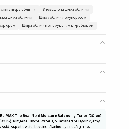
альна шкіра обличчя
Зневоднена шкіра обличчя
лива шкіра обличчя
Шкіра обличчя з куперозом
барʼєром
Шкіра обличчя з порушеним мікробіомом
ELIMAX The Real Noni Moisture Balancing Toner (20 мл)
ct (80.1%), Butylene Glycol, Water, 1,2-Hexanediol, Hydroxyethyl
 Acid, Aspartic Acid, Leucine, Alanine, Lysine, Arginine,