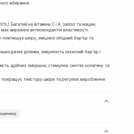
ого вбирання.
80%).
Багатий на вітаміни С і А, залізо та ніацин;
і має виражені антиоксидантні властивості.
і пом’якшує шкіру, зміцнює ліпідний бар’єр та
шкоджені ділянки, зміцнюють захисний бар’єр і
сть дрібних зморшок, стимулює синтез колагену та
, покращує текстуру шкіри та регулює вироблення
іацинамід