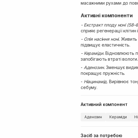
масажними рухами до повн
Активні компоненти
- Екстракт плоду ноні (58–
сприяє регенерації клітин 
- Олія насіння ноні.
Живить 
підвищує еластичність.
- Кераміди.
Відновлюють по
запобігають втраті вологи.
-
Аденозин.
Зменшує видимі
покращує пружність.
-
Ніацинамід.
Вирівнює тон
себуму.
Активний компонент
Аденозин
Кераміди
Н
Засіб за потребою