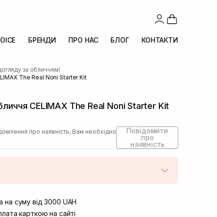
OICE
БРЕНДИ
ПРО НАС
БЛОГ
КОНТАКТИ
догляду за обличчям
|
IMAX The Real Noni Starter Kit
бличчя CELIMAX The Real Noni Starter Kit
Повідомити
домлення про наявність, Вам необхідно
про
наявність
штою
Немає в наявності!
вул. Винниченка 4
 на суму від 3000 UAH
Немає в наявності!
ул. Академіка Підстригача, 1В
лата карткою на сайті
Немає в наявності!