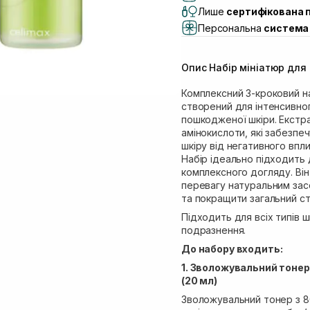
(Duck’s Lake)
Лише
сертифікована 
Самовивіз м. Львів, в
Персональна
система 
Самовивіз м. Львів, 
Самовивіз м. Рівне, ву
Опис Набір мініатюр для о
Самовивіз м. Рівне, в
Екватор)
Комплексний 3-кроковий на
створений для інтенсивно
пошкодженої шкіри. Екстрак
амінокислоти, які забезп
шкіру від негативного впли
Набір ідеально підходить д
комплексного догляду. Він
перевагу натуральним зас
та покращити загальний ста
Підходить для всіх типів 
подразнення.
До набору входить:
1. Зволожувальний тонер
(20 мл)
Зволожувальний тонер з 8