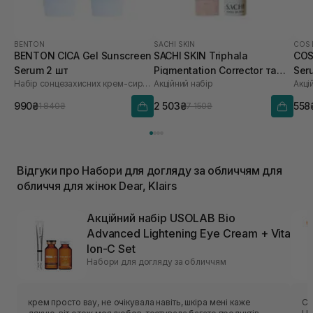
BENTON
SACHI SKIN
COS 
BENTON CICA Gel Sunscreen
SACHI SKIN Triphala
COS
Serum 2 шт
Pigmentation Corrector та
Ser
Набір сонцезахисних крем-сироваток
Акційний набір
Акці
Saffron Luminous Cleanser
Lico
990₴
2 503₴
558
1 840₴
7 150₴
Відгуки про Набори для догляду за обличчям для
обличчя для жінок Dear, Klairs
Акційний набір USOLAB Bio
Advanced Lightening Eye Cream + Vita
Ion-C Set
Набори для догляду за обличчям
крем просто вау, не очікувала навіть, шкіра мені каже
Су