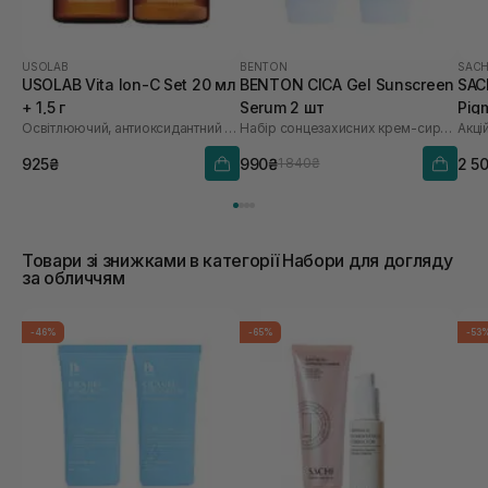
USOLAB
BENTON
SACH
USOLAB Vita Ion-C Set 20 мл
BENTON CICA Gel Sunscreen
SAC
+ 1,5 г
Serum 2 шт
Pig
Освітлюючий, антиоксидантний та омолоджуючий набір
Набір сонцезахисних крем-сироваток
Акці
Saf
925₴
990₴
2 5
1 840₴
Товари зі знижками в категорії Набори для догляду
за обличчям
-46%
-65%
-53