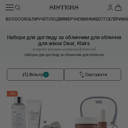
ВОЛОССЯ
ОБЛИЧЧЯ
ТІЛО
ДІМ
МЕРЧ
НОВИНКИ
БЕСТСЕЛЕРИ
АК
Набори для догляду за обличчям для обличчя
для жінок Dear, Klairs
|
|
Інтернет магазин косметики
Обличчя
Набори для догляду за обличчям для обличчя
Фільтр
Сортувати
2
-25%