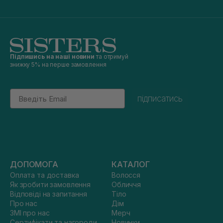
Підпишись на наші новини
та отримуй
знижку 5% на перше замовлення
Email
підписатись
ДОПОМОГА
КАТАЛОГ
Оплата та доставка
Волосся
Як зробити замовлення
Обличчя
Відповіді на запитання
Тіло
Про нас
Дім
ЗМІ про нас
Мерч
Сертифікати та нагороди
Новинки