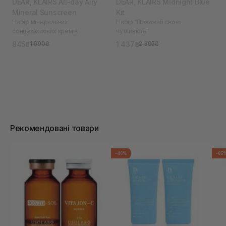
DEAR, KLAIRS All-day Airy
DEAR, KLAIRS Midnight Blue
Mineral Sunscreen
Kit
Набір мінеральних
Набір "Поважай свою
сонцезахисних кремів
чутливість"
845₴
1 437₴
1 690₴
2 395₴
Рекомендовані товари
-46%
-65