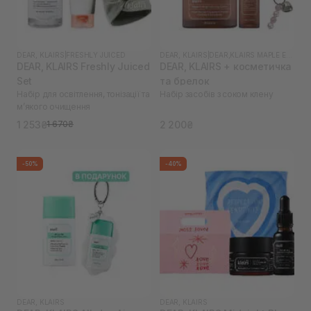
DEAR, KLAIRS
|
FRESHLY JUICED
DEAR, KLAIRS
|
DEAR,KLAIRS MAPLE ENERGY
DEAR, KLAIRS Freshly Juiced
DEAR, KLAIRS + косметичка
Set
та брелок
Набір для освітлення, тонізації та
Набір засобів з соком клену
м’якого очищення
1 253₴
2 200₴
1 670₴
-50%
-40%
DEAR, KLAIRS
DEAR, KLAIRS