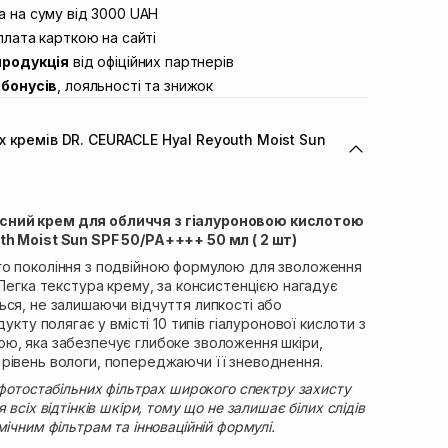
вул. Винниченка 4
 на суму від 3000 UAH
Немає в наявності!
ул. Академіка Підстригача, 1В
лата карткою на сайті
Немає в наявності!
продукція
від офіційних партнерів
ул. Івана Франка 36
Немає в наявності!
бонусів
, лояльності та знижок
вул. Степана Бандери 45
Немає в наявності!
л. 16-го Липня, 15
Немає в наявності!
 кремів DR. CEURACLE Hyal Reyouth Moist Sun
ул. Кулика і Гудачека 23 (ТЦ
Немає в наявності!
ний крем для обличчя з гіалуроновою кислотою
h Moist Sun SPF 50/PA++++ 50 мл ( 2 шт)
о покоління з подвійною формулою для зволоження
 Легка текстура крему, за консистенцією нагадує
ся, не залишаючи відчуття липкості або
дукту полягає у вмісті 10 типів гіалуронової кислоти з
ю, яка забезпечує глибоке зволоження шкіри,
рівень вологи, попереджаючи її зневоднення.
 фотостабільних фільтрах широкого спектру захисту
всіх відтінків шкіри, тому що не залишає білих слідів
ічним фільтрам та інноваційній формулі.