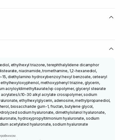
nediol, ethylhexyl triazone, terephthalylidene dicamphor
 distearate, niacinamide, tromethamine, 1,2-hexanediol,
e-15, diethylamino hydroxybenzoyl hexyl benzoate, cetearyl
s-ethylhexyloxyphenol, methoxyphenyl triazine, glycerin,
m acryloyldimethyltaurate/vp copolymer, glyceryl stearate
te, acrylates/c10-30 alkyl acrylate crosspolymer, sodium
aluronate, ethylhexylglycerin, adenosine, methylpropanediol,
herol, biosaccharide gum-1, fructan, butylene glycol,
ydrolyzed sodium hyaluronate, dimethylsilanol hyaluronate,
yaluronate, hydroxypropyltrimonium hyaluronate, sodium
dium acetylated hyaluronate, sodium hyaluronate
иробником.