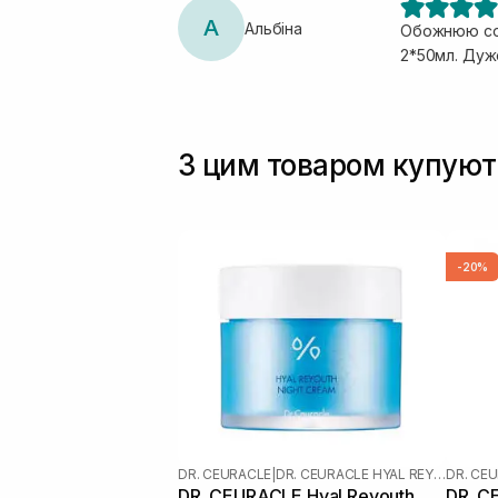
А
Альбіна
Обожнюю сон
2*50мл. Дуж
З цим товаром купуют
-20%
DR. CEURACLE
|
DR. CEURACLE HYAL REYOUTH
DR. CE
DR. CEURACLE Hyal Reyouth
DR. C