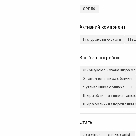
SPF 50
Активний компонент
Гіалуронова кислота
Ніа
Засіб за потребою
Жирна/комбінована шкіра об
Зневоднена шкіра обличчя
Чутлива шкіра обличчя
Шк
Шкіра обличчя з пігментаціє
Шкіра обличчя з порушеним 
Стать
для жінок
для чоловіків