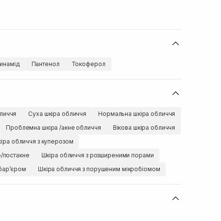
цинамід
Пантенол
Токоферол
личчя
Суха шкіра обличчя
Нормальна шкіра обличчя
Проблемна шкіра /акне обличчя
Вікова шкіра обличчя
іра обличчя з куперозом
ю/постакне
Шкіра обличчя з розширеними порами
барʼєром
Шкіра обличчя з порушеним мікробіомом