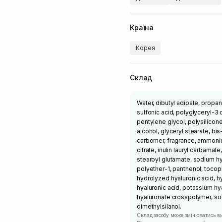
Країна
Корея
Склад
Water, dibutyl adipate, propa
sulfonic acid, polyglyceryl-3
pentylene glycol, polysilicon
alcohol, glyceryl stearate, bi
carbomer, fragrance, ammoniu
citrate, inulin lauryl carbama
stearoyl glutamate, sodium hy
polyether-1, panthenol, tocop
hydrolyzed hyaluronic acid, h
hyaluronic acid, potassium h
hyaluronate crosspolymer, so
dimethylsilanol.
Склад засобу може змінюватись в