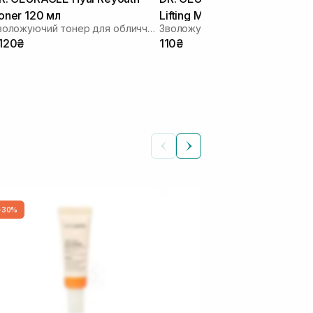
oner 120 мл
Lifting Mask 1 шт
Зволожуючий тонер для обличчя з гіалуроновою кислотою
Зволожуюча маска для ліфтинг
 120₴
110₴
-30%