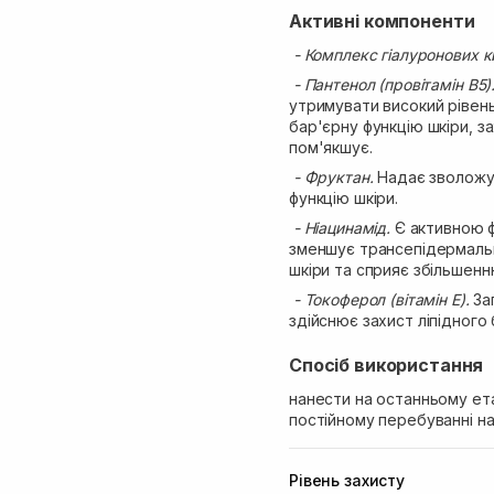
Активні компоненти
- Комплекс гіалуронових к
- Пантенол (провітамін B5)
утримувати високий рівень
бар'єрну функцію шкіри, за
пом'якшує.
- Фруктан.
Надає зволожу
функцію шкіри.
- Ніацинамід.
Є активною ф
зменшує трансепідермальн
шкіри та сприяє збільшенн
- Токоферол (вітамін Е).
Зап
здійснює захист ліпідного 
Спосіб використання
нанести на останньому ета
постійному перебуванні на
Рівень захисту