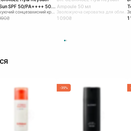
 Sun SPF 50/PA++++ 50
Ampoule 50 мл
T
Зволожуючий сонцезахисний крем для обличчя з гіалуроновою кислотою
Зволожуюча сироватка для обличчя
990₴
1 090₴
1
ся
-35%