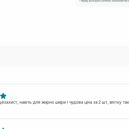
Перед використанням ознайомтесь 
езахист, навіть для жирно шкіри і чудова ціна за 2 шт, влітку та