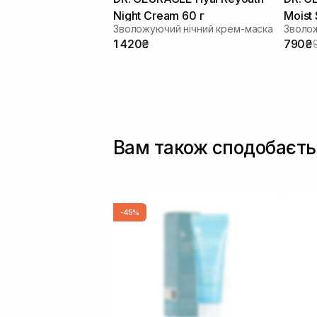
Night Cream 60 г
Moist
Зволожуючий нічний крем-маска
мл
1 420₴
790₴
Вам також сподобаєть
-45%