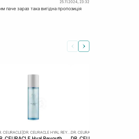
25.11.2024, 23:32
м паче зараз така вигідна пропозиція
R. CEURACLE
|
DR. CEURACLE HYAL REYOUTH
DR. CEURACLE
|
R. CEURACLE Hyal Reyouth
DR. CEURACLE Hyal Reyouth