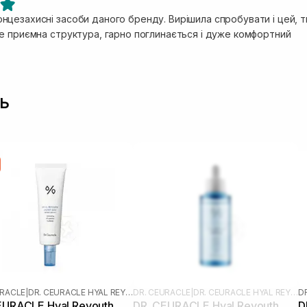
цезахисні засоби даного бренду. Вирішила спробувати і цей, ти
е приємна структура, гарно поглинається і дуже комфортний
ь
URACLE
|
DR. CEURACLE HYAL REYOUTH
DR. CEURACLE
|
DR. CEURACLE HYAL REYOUTH
D
EURACLE Hyal Reyouth
DR. CEURACLE Hyal Reyouth
D