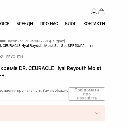
OICE
БРЕНДИ
ПРО НАС
БЛОГ
КОНТАКТИ
онця
Засоби з SPF на хімічних фільтрах
|
|
R. CEURACLE Hyal Reyouth Moist Sun Set SPF 50/PA++++
HYAL REYOUTH
 кремів DR. CEURACLE Hyal Reyouth Moist
++
Повідомити
домлення про наявність, Вам необхідно
про
наявність
штою
Немає в наявності!