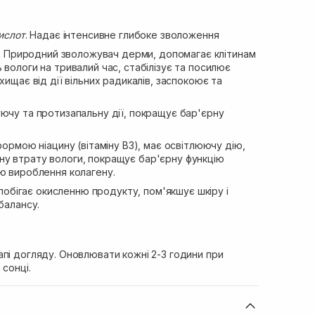
ислот
. Надає інтенсивне глибоке зволоження
.
Природний зволожувач дерми, допомагає клітинам
 вологи на тривалий час, стабілізує та посилює
хищає від дії вільних радикалів, заспокоює та
ючу та протизапальну дії, покращує бар'єрну
ормою ніацину (вітаміну В3), має освітлюючу дію,
у втрату вологи, покращує бар'єрну функцію
ю вироблення колагену.
обігає окисленню продукту, пом'якшує шкіру і
балансу.
пі догляду. Оновлювати кожні 2-3 години при
 сонці.