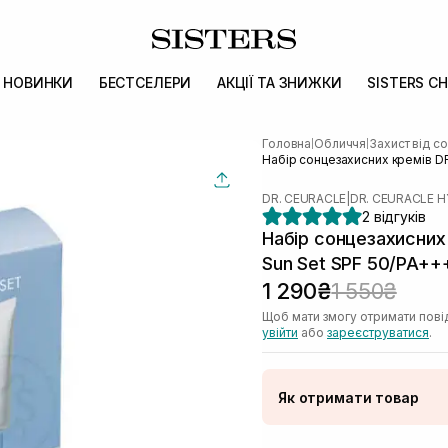
НОВИНКИ
БЕСТСЕЛЕРИ
АКЦІЇ ТА ЗНИЖКИ
SISTERS CH
Головна
Обличчя
Захист від с
|
|
Набір сонцезахисних кремів D
DR. CEURACLE
|
DR. CEURACLE 
2 відгуків
Набір сонцезахисних
Sun Set SPF 50/PA++
1 290₴
1 550₴
Щоб мати змогу отримати пові
увійти
або
зареєструватися
.
Як отримати товар
Доставка Новою По