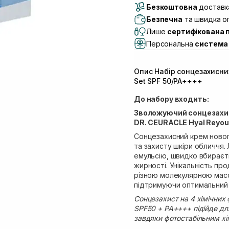
Безкоштовна
Самовивіз м. Луцьк, 
доставка
Самовивіз м. Львів, в
Безпечна
та швидка оп
(Duck’s Lake)
Лише
сертифікована 
Самовивіз м. Львів, в
Персональна
система 
Самовивіз м. Львів, 
Самовивіз м. Рівне, ву
Опис Набір сонцезахисних
Самовивіз м. Рівне, в
Set SPF 50/PA++++
Екватор)
До набору входить:
Зволожуючий сонцезахис
DR. CEURACLE Hyal Reyout
Сонцезахисний крем новог
та захисту шкіри обличчя.
емульсію, швидко вбираєть
жирності. Унікальність про
різною молекулярною масо
підтримуючи оптимальний 
Сонцезахист на 4 хімічних
SPF50 + PA++++ підійде для 
завдяки фотостабільним хім