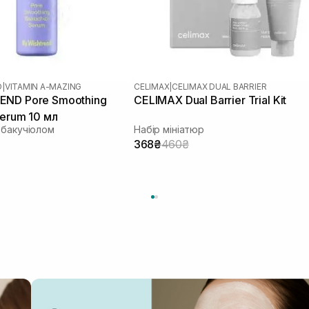
D
|
VITAMIN A-MAZING
CELIMAX
|
CELIMAX DUAL BARRIER
END Pore Smoothing
CELIMAX Dual Barrier Trial Kit
Serum 10 мл
 бакучіолом
Набір мініатюр
368₴
460₴