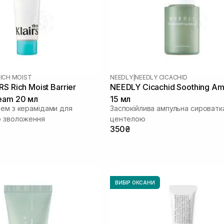
ICH MOIST
NEEDLY
|
NEEDLY CICACHID
S Rich Moist Barrier
NEEDLY Cicachid Soothing A
eam 20 мл
15 мл
рем з керамідами для
Заспокійлива ампульна сироватк
о зволоження
центелою
350₴
ВИБІР ОКСАНИ