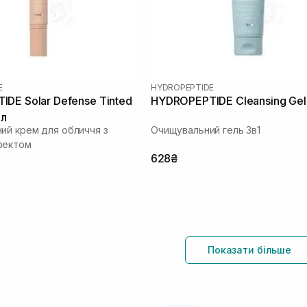
E
HYDROPEPTIDE
DE Solar Defense Tinted
HYDROPEPTIDE Cleansing Gel
мл
ий крем для обличчя з
Очищувальний гель 3в1
фектом
628₴
Показати більше