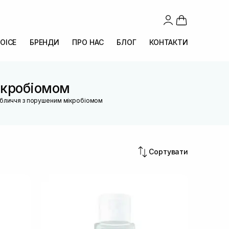
OICE
БРЕНДИ
ПРО НАС
БЛОГ
КОНТАКТИ
ікробіомом
обличчя з порушеним мікробіомом
Сортувати