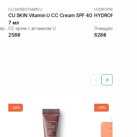
CU SKIN
|
VITAMIN U
HYDROPEPTIDE
CU SKIN Vitamin U CC Cream SPF 40
HYDROPEPTIDE Cle
7 мл
Ензимна пудра у формі стіку-саше з піридоксином та каламіном
СС-крем с вітаміном U
Очищувальний гель 
* 1
258₴
628₴
-20%
-33%