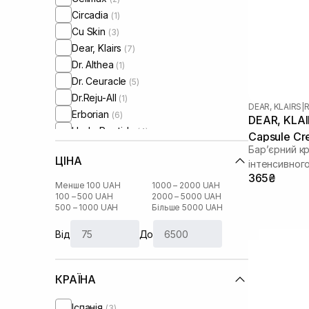
Circadia
(1)
Cu Skin
(3)
Dear, Klairs
(7)
Dr. Althea
(1)
Dr. Ceuracle
(5)
Dr.Reju-All
(1)
DEAR, KLAIRS
|
R
Erborian
(6)
DEAR, KLAIR
HydroPeptide
(4)
Capsule Cr
I'm From
(8)
Бар’єрний к
ЦІНА
IS Clinical
інтенсивног
(1)
365₴
Image Skincare
(1)
Менше 100 UAH
1000 – 2000 UAH
Instytutum
100 – 500 UAH
2000 – 5000 UAH
(4)
500 – 1000 UAH
Більше 5000 UAH
Lalarecipe
(2)
Manyo Factory
(4)
Від
До
Medicube
(2)
Needly
(4)
КРАЇНА
Skin1004
(3)
Theramid
(2)
Іспанія
(3)