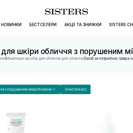
НОВИНКИ
БЕСТСЕЛЕРИ
АКЦІЇ ТА ЗНИЖКИ
SISTERS CH
 для шкіри обличчя з порушеним м
|
|
ччя
Мініатюри засобів для обличчя для обличчя
Засіб за потребою: Шкіра 
чя з порушеним мікробіомом
Очистити всі