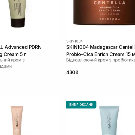
SKIN1004
LL Advanced PDRN
SKIN1004 Madagascar Centell
g Cream 5 г
Probio-Cica Enrich Cream 15 
ьний крем з
Відновлюючий крем з пробіотик
идами
430₴
ВИБІР ОКСАНИ