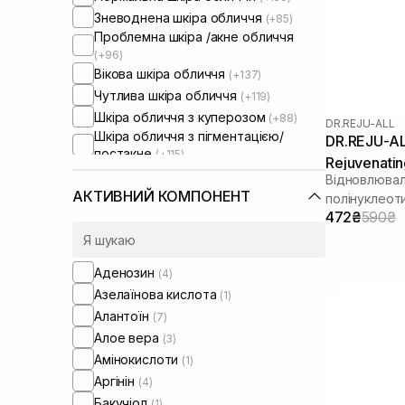
Зневоднена шкіра обличчя
(+85)
Проблемна шкіра /акне обличчя
(+96)
Вікова шкіра обличчя
(+137)
Чутлива шкіра обличчя
(+119)
Шкіра обличчя з куперозом
(+88)
DR.REJU-ALL
Шкіра обличчя з пігментацією/
DR.REJU-A
постакне
(+115)
Rejuvenatin
Шкіра обличчя з розширеними
Відновлювал
порами
(+87)
АКТИВНИЙ КОМПОНЕНТ
полінуклеот
Шкіра обличчя з порушеним
472₴
590₴
барʼєром
(+83)
Шкіра обличчя з порушеним
мікробіомом
Аденозин
(4)
Кучеряве волосся
(+1)
Азелаїнова кислота
(1)
Сироватки від постакне
(+7)
Алантоїн
Зволожуючі сироватки для
(7)
обличчя
(+2)
Алое вера
(3)
Проти набряків
(+7)
Амінокислоти
(1)
Від синців під очима
(+3)
Аргінін
(4)
Бакучіол
(1)