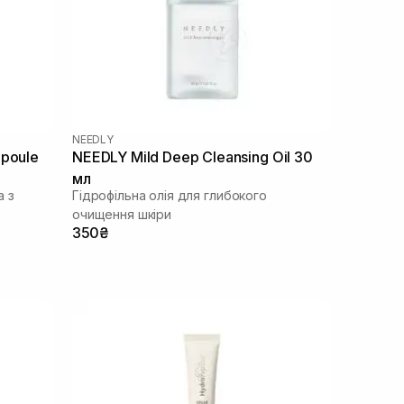
NEEDLY
mpoule
NEEDLY Mild Deep Cleansing Oil 30
мл
а з
Гідрофільна олія для глибокого
очищення шкіри
350₴