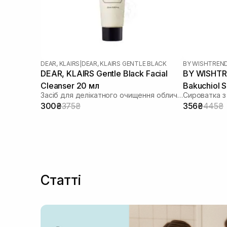
Полінуклеотиди
(1)
Пребіотики
(2)
Пробіотики
(6)
Прополіс
(1)
Ретиніл пальмітат
(1)
DEAR, KLAIRS
|
DEAR, KLAIRS GENTLE BLACK
BY WISHTREN
Ретиніл ретіонат
(1)
DEAR, KLAIRS Gentle Black Facial
BY WISHTR
Ретинол/ Вітамін А
(1)
Cleanser 20 мл
Bakuchiol 
Засіб для делікатного очищення обличчя
Сироватка з
Ресвератрол
(2)
300₴
375₴
356₴
445₴
Розмарин
(1)
Саліцилова кислота
(1)
Сквалан
(7)
Токоферол
(3)
Транексамова кислота
(1)
Трипептид міді
(1)
Статті