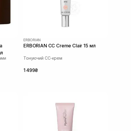
ERBORIAN
a
ERBORIAN CC Creme Clair 15 мл
мл
ами
Тонуючий СС-крем
1 499₴