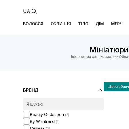
UA
ВОЛОССЯ
ОБЛИЧЧЯ
ТІЛО
ДІМ
МЕРЧ
Мініатюри
|
Інтернет магазин косметики
Обли
Шкіра облич
БРЕНД
Beauty Of Joseon
(2)
By Wishtrend
(1)
Celimax
(2)