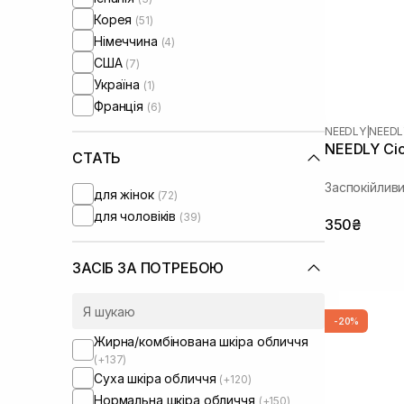
Transparent-Lab
(1)
Корея
(51)
UIQ
(4)
Німеччина
(4)
Usolab
(2)
США
(7)
WhoCares
(1)
Україна
(1)
Франція
(6)
NEEDLY
|
NEEDL
NEEDLY Cic
СТАТЬ
Заспокійлив
для жінок
(72)
для чоловіків
(39)
350₴
ЗАСІБ ЗА ПОТРЕБОЮ
-20%
Жирна/комбінована шкіра обличчя
(+137)
Суха шкіра обличчя
(+120)
Нормальна шкіра обличчя
(+150)