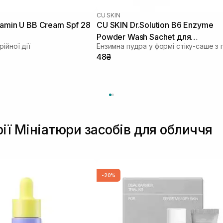
CU SKIN
tamin U BB Cream Spf 28
CU SKIN Dr.Solution B6 Enzyme
Powder Wash Sachet для
ійної дії
проблемної та жирної шкіри 1шт
48₴
г
рії Мініатюри засобів для обличчя
-20%