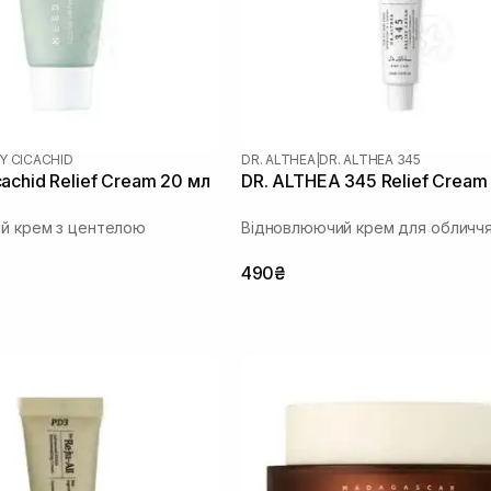
Y CICACHID
DR. ALTHEA
|
DR. ALTHEA 345
achid Relief Cream 20 мл
DR. ALTHEA 345 Relief Cream
ий крем з центелою
Відновлюючий крем для обличч
490₴