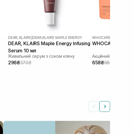
DEAR, KLAIRS
|
DEAR,KLAIRS MAPLE ENERGY
WHOCARES
DEAR, KLAIRS Maple Energy Infusing
WHOCARES Travel
Serum 10 мл
Живильний серум з соком клену
Акційний набір
296₴
370₴
658₴
987₴
КОС
Як
Автор: Ілона Сич