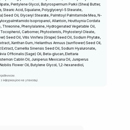
ipate, Pentylene Glycol, Butyrospermum Parkii (Shea) Butter,
, Stearic Acid, Squalane, Polyglyceryl-5 Stearate,
) Seed Oil, Glyceryl Stearate, Palmitoyl Palmitamide Mea, N-
yloxypalmitamido Isopropanol, Allantoin, Houttuynia Cordata
ine, Threonine, Phenylalanine, Hydrogenated Vegetable Oil,
l, Tocopherol, Carbomer, Phytosterols, Phytosteryl Oleate,
r) Seed Oil, Vitis Vinifera (Grape) Seed Oil, Sodium Phytate,
Extract, Xanthan Gum, Helianthus Annuus (sunflower) Seed Oil,
t Extract, Camellia Sinensis Seed Oil, Sodium Hyaluronate,
via Officinalis (Sage) Oil, Beta-glucan, Elettaria
emon Cablin Oil, Juniperus Mexicana Oil, Juniperus
obilis Flower Oil, Butylene Glycol, 1,2-hexanediol,
иробником.
з інформацією на упаковці.