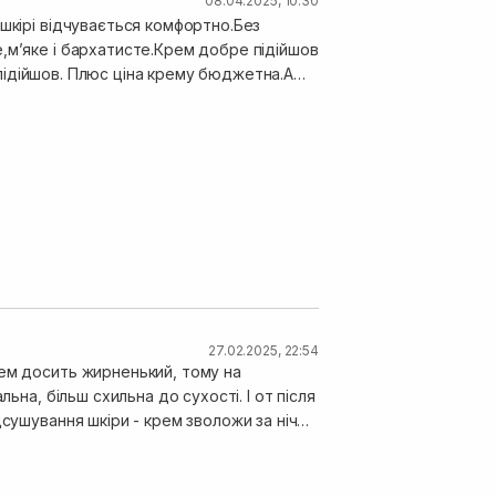
08.04.2025, 10:30
 шкірі відчувається комфортно.Без
,мʼяке і бархатисте.Крем добре підійшов
о підійшов. Плюс ціна крему бюджетна.А
спробувати.
27.02.2025, 22:54
рем досить жирненький, тому на
ьна, більш схильна до сухості. І от після
дсушування шкіри - крем зволожи за ніч