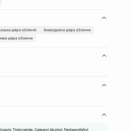
альна шкіра обличчя
Зневоднена шкіра обличчя
лива шкіра обличчя
/capric Triglyceride, Cetearyl Alcohol, Pentaerythrityl