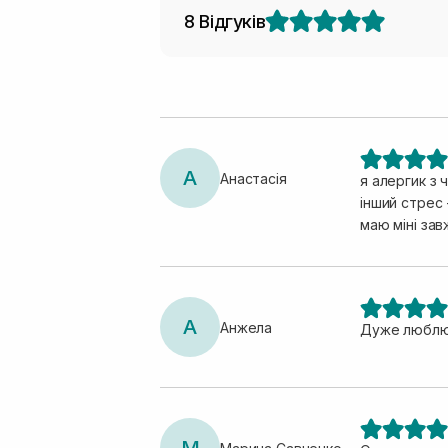
8 Відгуків
А
Анастасія
я алергик з
інший стрес
маю міні зав
А
Анжела
Дуже люблю 