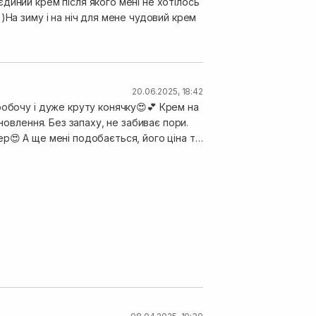
диний крем після якого мені не хотілось
20.06.2025, 18:42
робочу і дуже круту конячку😍💕 Крем на
новлення. Без запаху, не забиває пори.
р😍 А ще мені подобається, його ціна та