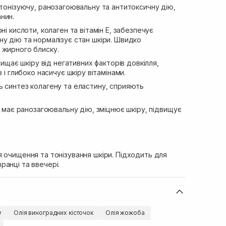
тонізуючу, ранозагоювальну та антитоксичну дію,
нин.
і кислоти, колаген та вітамін Е, забезпечує
у дію та нормалізує стан шкіри. Швидко
 жирного блиску.
ищає шкіру від негативних факторів довкілля,
в і глибоко насичує шкіру вітамінами.
 синтез колагену та еластину, сприяють
 має ранозагоювальну дію, зміцнює шкіру, підвищує
 очищення та тонізування шкіри. Підходить для
анці та ввечері.
у
Олія виноградних кісточок
Олія жожоба