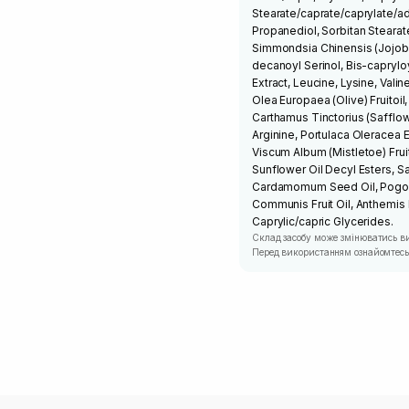
Stearate/caprate/caprylate/ad
Propanediol, Sorbitan Stearate
Simmondsia Chinensis (Jojoba
decanoyl Serinol, Bis-caprylo
Extract, Leucine, Lysine, Val
Olea Europaea (Olive) Fruitoi
Carthamus Tinctorius (Safflowe
Arginine, Portulaca Oleracea 
Viscum Album (Mistletoe) Frui
Sunflower Oil Decyl Esters, Sal
Cardamomum Seed Oil, Pogost
Communis Fruit Oil, Anthemis N
Caprylic/capric Glycerides.
Склад засобу може змінюватись в
Перед використанням ознайомтесь 