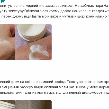
впитується,не жирний і не залишає липкості.Не забиває пори.На
густу текстуру.Обличчя після крему добре наживлене. гладеньке
в перехідному віці.Навіть моїй віковій чутливій шкірі крем класн
економний.Також добре,що крем на лямелярній емульсії.Варто 
ивний крем на осінньо-зимовий період. Текстура плотна, сам к
і зміцнення бар'єру шкіри обличчя в сам раз. Шкіра у мене нормал
використання альгінатної маски, відчула певний дискомфорт, пі
равився зі своїми функціями.