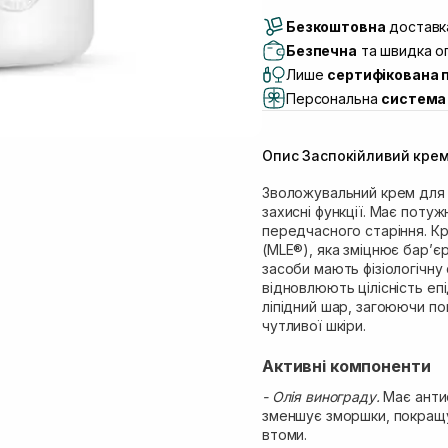
Доставка Новою По
Безкоштовна
Самовивіз м. Луцьк, 
доставка
Самовивіз м. Львів, в
Безпечна
та швидка оп
(Duck’s Lake)
Лише
сертифікована 
Самовивіз м. Львів, в
Персональна
система 
Самовивіз м. Львів, 
Самовивіз м. Рівне, ву
Опис Заспокійливий крем
Самовивіз м. Рівне, в
Екватор)
Зволожувальний крем для о
захисні функції. Має поту
передчасного старіння. Кре
(MLE®), яка зміцнює бар’єр
засоби мають фізіологічну 
відновлюють цілісність еп
ліпідний шар, загоюючи по
чутливої шкіри.
Активні компоненти
- Олія винограду.
Має антио
зменшує зморшки, покращує
втоми.