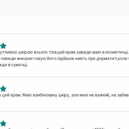
 чутливою шкірою всього тіла.цей крем завжди маю в косметичці
 -завжди використовую його.підійшов навіть при дерматиті,коли
жди в сумочці.
цей крем. Маю комбіновану шкіру, але мені не важкий, не заби