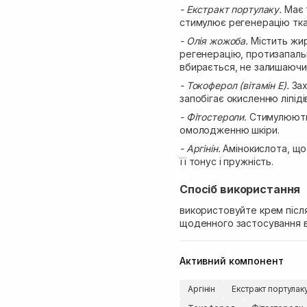
- Екстракт портулаку.
Має 
стимулює регенерацію тка
- Олія жожоба.
Містить жирн
регенерацію, протизапальн
вбирається, не залишаючи
- Токоферол (вітамін Е).
Зах
запобігає окисленню ліпіді
- Фітостероли.
Стимулюють
омолодженню шкіри.
- Аргінін.
Амінокислота, що
її тонус і пружність.
Спосіб використання
використовуйте крем після
щоденного застосування вр
Активний компонент
Аргінін
Екстракт портулак