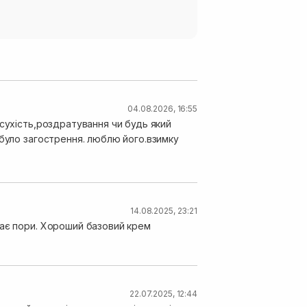
04.08.2026, 16:55
.сухість,роздратування чи будь який
 було загострення. люблю його.взимку
14.08.2025, 23:21
ває пори. Хороший базовий крем
22.07.2025, 12:44