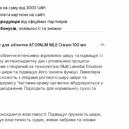
штою
Немає в наявності!
вул. Винниченка 4
 на суму від 3000 UAH
Немає в наявності!
ул. Академіка Підстригача, 1В
лата карткою на сайті
Немає в наявності!
продукція
від офіційних партнерів
ул. Івана Франка 36
Немає в наявності!
бонусів
, лояльності та знижок
вул. Степана Бандери 45
Немає в наявності!
л. 16-го Липня, 15
Немає в наявності!
 для обличчя ATOPALM MLE Cream 100 мл
ул. Кулика і Гудачека 23 (ТЦ
Немає в наявності!
бличчя інтенсивно відновлює шкіру та підвищує її
жну антиоксидантну дію і уповільнює процеси
м створений за технологією Multi Lamellar Emulsion
 шкіри та підвищує його захисні функції. Ламелярні
схожість з ліпідами рогового шару шкіри та
ідермісу. Частинки крему органічно вбудовуються у
шкодження. Підходить для нормальної, сухої та
ксидантні властивості. Підвищує пружність шкіри,
 еластичність судин, знімає набряки та ознаки