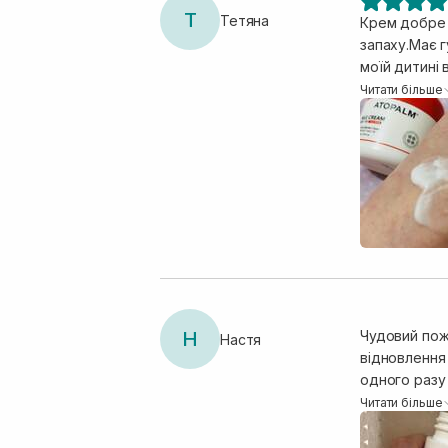
Т
Тетяна
Крем добре 
запаху.Має 
моїй дитині 
також крем 
Читати більше
Н
Чудовий пож
Настя
відновлення 
одного разу 
обличчя і сп
Читати більше