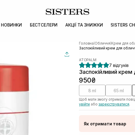
НОВИНКИ
БЕСТСЕЛЕРИ
АКЦІЇ ТА ЗНИЖКИ
SISTERS CH
Головна
Обличчя
Крем для об
|
|
Заспокійливий крем для обли
ATOPALM
7 відгуків
Заспокійливий крем
950₴
8 ml
65 ml
Щоб мати змогу отримати пові
увійти
або
зареєструватися
.
Як отримати товар