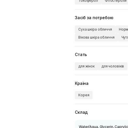
Токоферол
Фітостероли
Засіб за потребою
Суха шкіра обличчя
Норм
Вікова шкіра обличчя
Чут
Стать
для жінок
для чоловіків
Країна
Корея
Склад
Water/Aqua, Glycerin, Caprylic