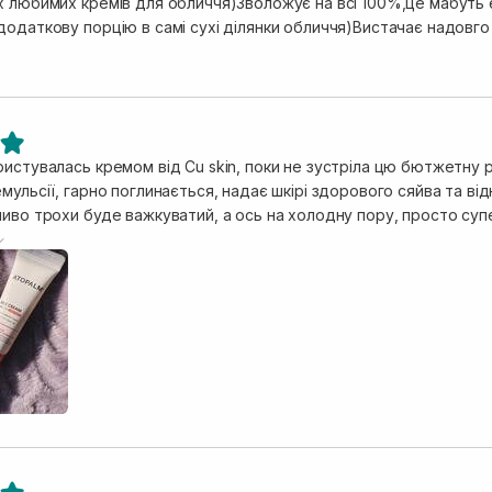
х любимих кремів для обличчя)Зволожує на всі 100%,це мабуть є
янки обличчя)Вистачає надовго )На зиму і на ніч для мене чудовий крем
ристувалась кремом від Cu skin, поки не зустріла цю бютжетну 
мульсії, гарно поглинається, надає шкірі здорового сяйва та від
иво трохи буде важкуватий, а ось на холодну пору, просто супе
єм❤️ Тепер він в мене буде на повторі😁