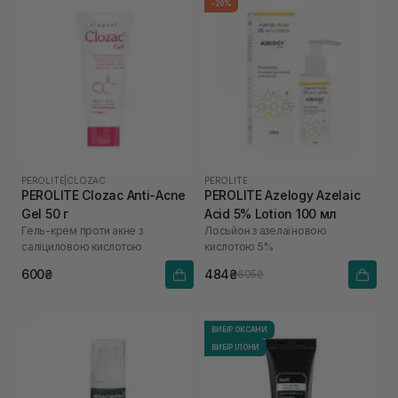
-20%
PEROLITE
|
CLOZAC
PEROLITE
PEROLITE Clozac Anti-Acne
PEROLITE Azelogy Azelaic
Gel 50 г
Acid 5% Lotion 100 мл
Гель-крем проти акне з
Лосьйон з азелаїновою
саліциловою кислотою
кислотою 5%
600₴
484₴
605₴
ВИБІР ОКСАНИ
ВИБІР ІЛОНИ