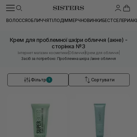
ВОЛОССЯ
ОБЛИЧЧЯ
ТІЛО
ДІМ
МЕРЧ
НОВИНКИ
БЕСТСЕЛЕРИ
АК
Крем для проблемної шкіри обличчя (акне) -
сторінка №3
|
|
|
Інтернет магазин косметики
Обличчя
Крем для обличчя
Засіб за потребою: Проблемна шкіра /акне обличчя
Фільтр
Сортувати
1