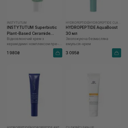
INSTYTUTUM
HYDROPEPTIDE
|
HYDROPEPTIDE CLARIFY
INSTYTUTUM Superbiotic
HYDROPEPTIDE AquaBoost
Plant-Based Ceramide
30 мл
Відновлюючий крем з
Зволожуюча безмасляна
Cream 15 мл
керамідами і комплексом пре-
емульсія-крем
та пробіотиків
1 980₴
3 095₴
HYDROPEPTIDE
|
HYDROPEPTIDE ANTI-WRINKLE
CU SKIN
|
CLEAN-UP