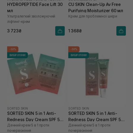
HYDROPEPTIDE Face Lift 30
CU SKIN Clean-Up Av Free
мл
Purifying Moisturizer 60 мл
Ультралегкий зволожуючий
Крем для проблемної шкіри
ліфтинг-крем
3 723₴
1 368₴
-50%
-50%
ВИБІР ІЛОНИ
ВИБІР ІЛОНИ
SORTED SKIN
SORTED SKIN
SORTED SKIN 5 in 1 Anti-
SORTED SKIN 5 in 1 Anti-
Redness Day Cream SPF 50
Redness Day Cream SPF 50
Денний крем 5 в 1 проти
Денний крем 5 в 1 проти
2 мл
30 мл
почервоніння
почервоніння