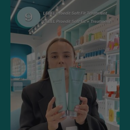
комплекс амінокислот, екстракт алое віра,
ніацинамід, цинк.
У нашому інтернет-магазині запропонований величезний
вибір продукції, тому знайти та замовити креми для обличчя
для проблемної шкіри не складе труднощів. Головне —
правильно підібрати продукт, який ідеально підійде.
Скільки коштують і де купити найкращі креми
для проблемної шкіри обличчя?
Вартість кращих кремів для проблемної шкіри обличчя
відображає такі фактори, як:
Висока концентрація інноваційних компонентів у
складі продукту.
Безпечні інгредієнти, що доглядають дбайливо.
Ефективні формули з доведеною результативністю.
У нашому інтернет-магазині запропоновано лише хороші
креми для обличчя для проблемної шкіри. Ціна вигідна та
розумна, враховуючи ефективність продукту.
Замовити товар можна з доставкою до всіх міст України:
Одесу, Київ, Дніпро та інші.