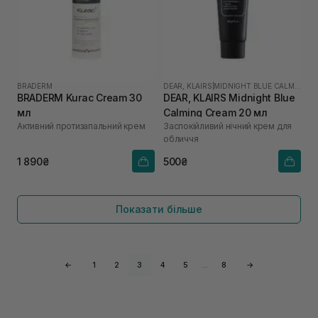
BRADERM
DEAR, KLAIRS
|
MIDNIGHT BLUE CALMING
BRADERM Kurac Cream 30
DEAR, KLAIRS Midnight Blue
мл
Calming Cream 20 мл
Активний протизапальний крем
Заспокійливий нічний крем для
обличчя
1 890₴
500₴
Показати більше
←
1
2
3
4
5
…
8
→