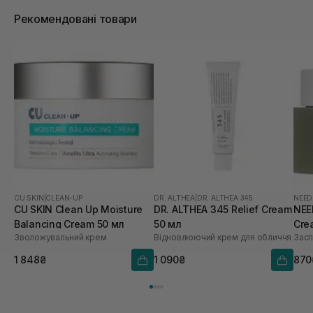
Рекомендовані товари
CU SKIN
|
CLEAN-UP
DR. ALTHEA
|
DR. ALTHEA 345
NEED
CU SKIN Clean Up Moisture
DR. ALTHEA 345 Relief Cream
NEE
Balancing Cream 50 мл
50 мл
Cre
Зволожувальний крем
Відновлюючий крем для обличчя
Засп
1 848₴
1 090₴
870