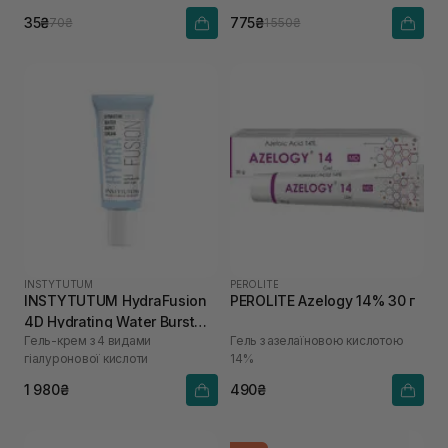
35₴
775₴
70₴
1 550₴
INSTYTUTUM
PEROLITE
INSTYTUTUM HydraFusion
PEROLITE Azelogy 14% 30 г
4D Hydrating Water Burst
Гель-крем з 4 видами
Гель з азелаїновою кислотою
Cream 15 мл
гіалуронової кислоти
14%
1 980₴
490₴