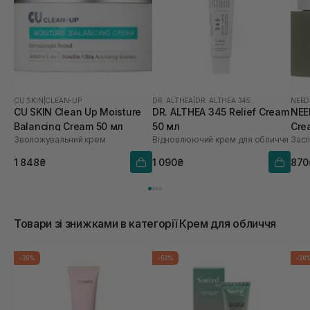
CU SKIN
|
CLEAN-UP
DR. ALTHEA
|
DR. ALTHEA 345
NEED
CU SKIN Clean Up Moisture
DR. ALTHEA 345 Relief Cream
NEE
Balancing Cream 50 мл
50 мл
Cre
Зволожувальний крем
Відновлюючий крем для обличчя
Засп
1 848₴
1 090₴
870
Товари зі знижками в категорії Крем для обличчя
-35%
-50%
-20