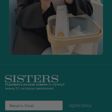
Підпишись на наші новини
та отримуй
знижку 5% на перше замовлення
Email
підписатись