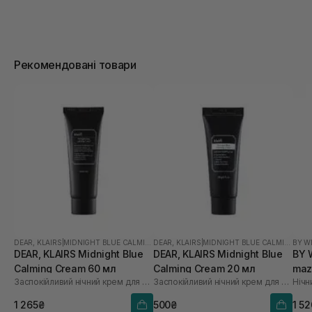
Рекомендовані товари
DEAR, KLAIRS
|
MIDNIGHT BLUE CALMING
DEAR, KLAIRS
|
MIDNIGHT BLUE CALMING
BY W
DEAR, KLAIRS Midnight Blue
DEAR, KLAIRS Midnight Blue
BY 
Calming Cream 60 мл
Calming Cream 20 мл
maz
Заспокійливий нічний крем для обличчя
Заспокійливий нічний крем для обличчя
Cre
1 265₴
500₴
1 5