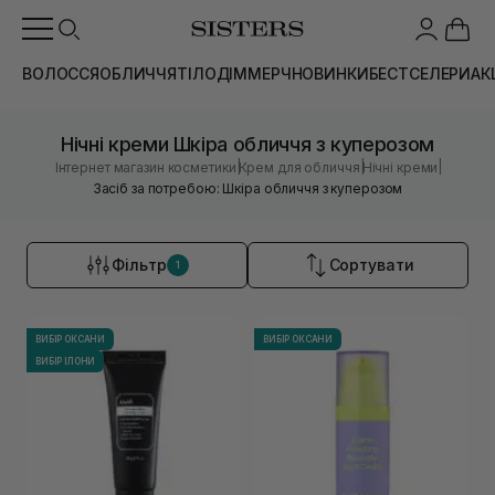
ВОЛОССЯ
ОБЛИЧЧЯ
ТІЛО
ДІМ
МЕРЧ
НОВИНКИ
БЕСТСЕЛЕРИ
АК
Нічні креми Шкіра обличчя з куперозом
|
|
|
Інтернет магазин косметики
Крем для обличчя
Нічні креми
Засіб за потребою: Шкіра обличчя з куперозом
Фільтр
Сортувати
1
ВИБІР ОКСАНИ
ВИБІР ОКСАНИ
ВИБІР ІЛОНИ