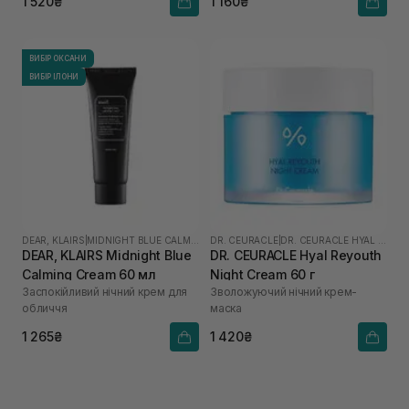
1 520₴
1 160₴
ВИБІР ОКСАНИ
ВИБІР ІЛОНИ
DEAR, KLAIRS
|
MIDNIGHT BLUE CALMING
DR. CEURACLE
|
DR. CEURACLE HYAL REYOUTH
DEAR, KLAIRS Midnight Blue
DR. CEURACLE Hyal Reyouth
Calming Cream 60 мл
Night Cream 60 г
Заспокійливий нічний крем для
Зволожуючий нічний крем-
обличчя
маска
1 265₴
1 420₴