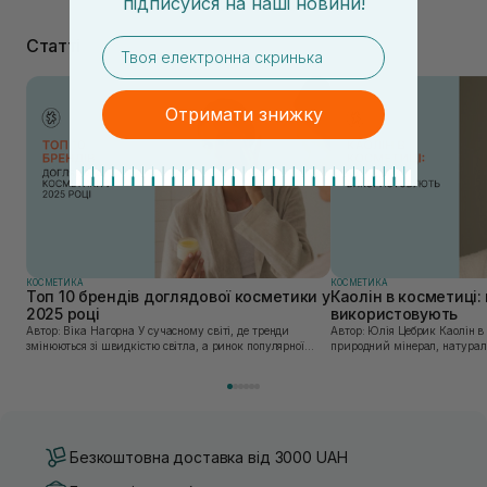
підписуйся
на
наші новини!
Статті
email
Отримати знижку
КОСМЕТИКА
КОСМЕТИКА
Топ 10 брендів доглядової косметики у
Каолін в косметиці: 
2025 році
використовують
Автор: Віка Нагорна У сучасному світі, де тренди
Автор: Юлія Цебрик Каолін в косметології – це
змінюються зі швидкістю світла, а ринок популярної
природний мінерал, натураль
косметики переповнений новими пропозиціями, вибір
безліч переваг для шкіри обл
засобу для себе стає справжнім викликом. 2025 р...
завдяки великій кількості ко
Безкоштовна доставка від 3000 UAH