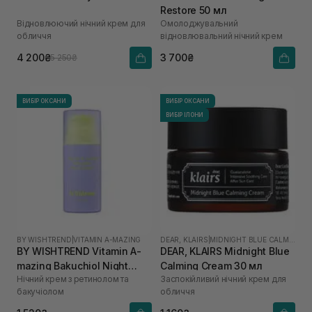
Restore 50 мл
Відновлюючий нічний крем для
Омолоджувальний
обличчя
відновлювальний нічний крем
4 200₴
3 700₴
5 250₴
ВИБІР ОКСАНИ
ВИБІР ОКСАНИ
ВИБІР ІЛОНИ
BY WISHTREND
|
VITAMIN A-MAZING
DEAR, KLAIRS
|
MIDNIGHT BLUE CALMING
BY WISHTREND Vitamin A-
DEAR, KLAIRS Midnight Blue
mazing Bakuchiol Night
Calming Cream 30 мл
Нічний крем з ретинолом та
Заспокійливий нічний крем для
Cream 30 мл
бакучіолом
обличчя