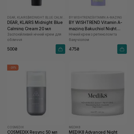
DEAR, KLAIRS
|
MIDNIGHT BLUE CALMING
BY WISHTREND
|
VITAMIN A-MAZING
DEAR, KLAIRS Midnight Blue
BY WISHTREND Vitamin A-
Calming Cream 20 мл
mazing Bakuchiol Night
Заспокійливий нічний крем для
Нічний крем з ретинолом та
Cream 10 мл
обличчя
бакучіолом
500₴
475₴
-20%
COSMEDIX
MEDIK8
COSMEDIX Resync 50 мл
MEDIK8 Advanced Night