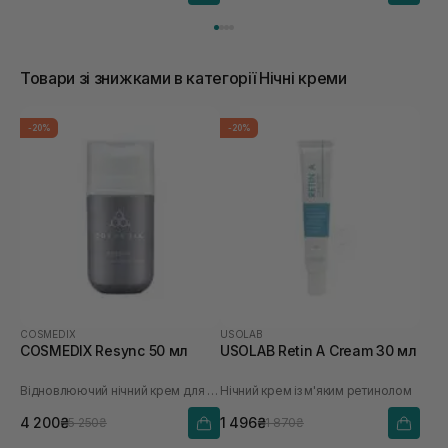
Товари зі знижками в категорії Нічні креми
-20%
-20%
COSMEDIX
USOLAB
COSMEDIX Resync 50 мл
USOLAB Retin A Cream 30 мл
Відновлюючий нічний крем для обличчя
Нічний крем із м'яким ретинолом
4 200₴
1 496₴
5 250₴
1 870₴