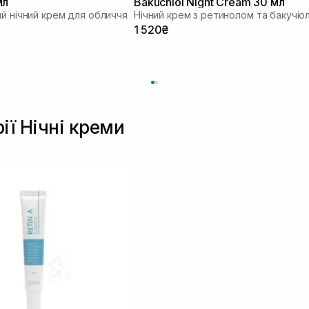
мл
Bakuchiol Night Cream 30 мл
ий нічний крем для обличчя
Нічний крем з ретинолом та бакучіо
1 520₴
ії Нічні креми