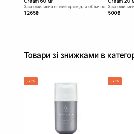
Cream 60 мл
Cream 20 
Заспокійливий нічний крем для обличчя
Заспокійлив
1 265₴
500₴
Товари зі знижками в категор
-20%
-20%