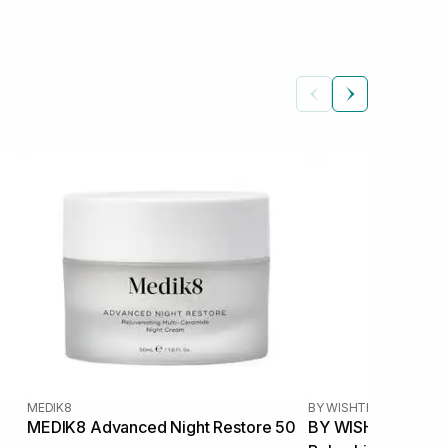
MEDIK8
BY WISHTREND
|
VITAMI
MEDIK8 Advanced Night Restore 50
BY WISHTREND Vit