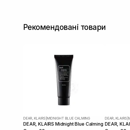
Мадекасосид
(1)
Ніацинамід
(4)
Олія аргани
(1)
Рекомендовані товари
Олія макадамії
(2)
Олія ши
(1)
Пантенол
(1)
Пептиди
(3)
Ретиналь
(2)
Ретинол/ Вітамін А
(2)
Сквалан
(1)
DEAR, KLAIRS
|
MIDNIGHT BLUE CALMING
DEAR, KLAIRS
|
DEAR, KLAIRS Midnight Blue Calming
DEAR, KLAI