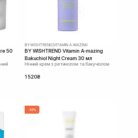
BY WISHTREND
|
VITAMIN A-MAZING
re 50
BY WISHTREND Vitamin A-mazing
Bakuchiol Night Cream 30 мл
ьний
Нічний крем з ретинолом та бакучіолом
1 520₴
-30%