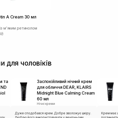
in A Cream 30 мл
 із м'яким ретинолом
0₴
и для чоловіків
м та
Заспокійливий нічний крем
END
для обличчя DEAR, KLAIRS
iol
Midnight Blue Calming Cream
60 мл
Нічні креми
Дуже сподобався крем. Добре зволожує шкіру.
Крем має щ
азу
Люблю його використовувати у вечірньому
поглинаєть