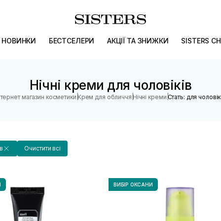
НОВИНКИ
БЕСТСЕЛЕРИ
АКЦІЇ ТА ЗНИЖКИ
SISTERS CH
Нічні креми для чоловіків
|
|
|
нтернет магазин косметики
Крем для обличчя
Нічні креми
Стать: для чоловік
в
Очистити всі
И
ВИБІР ОКСАНИ