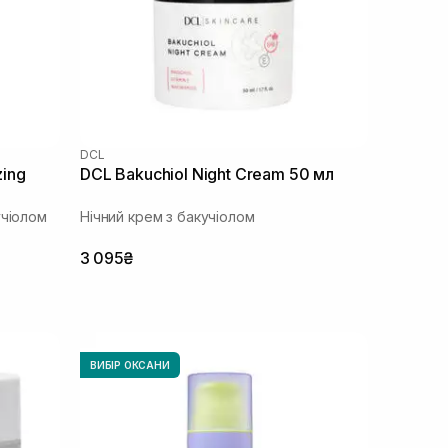
DCL
ing
DCL Bakuchiol Night Cream 50 мл
учіолом
Нічний крем з бакучіолом
3 095₴
ВИБІР ОКСАНИ