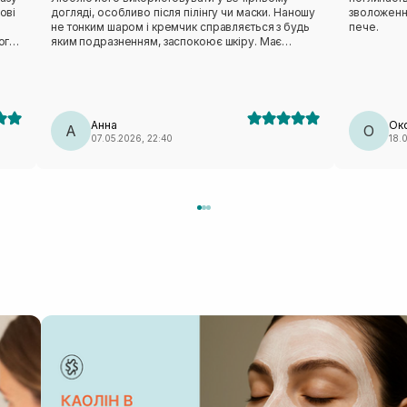
ові
догляді, особливо після пілінгу чи маски. Наношу
зволоження
не тонким шаром і кремчик справляється з будь
пече.
ого,
яким подразненням, заспокоює шкіру. Має
голубувато-прозорий колір і немає запаху, що
 за
для мене важливо. У своїй ціновій категорії
іт
досить хороший крем👍
Анна
Ок
А
О
07.05.2026, 22:40
18.