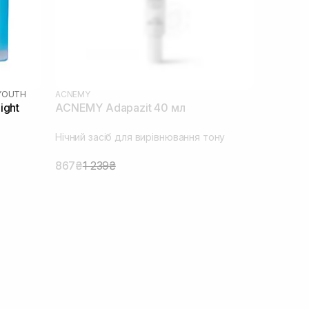
EYOUTH
ACNEMY
ight
ACNEMY Adapazit 40 мл
Нічний засіб для вирівнювання тону
867₴
1 239₴