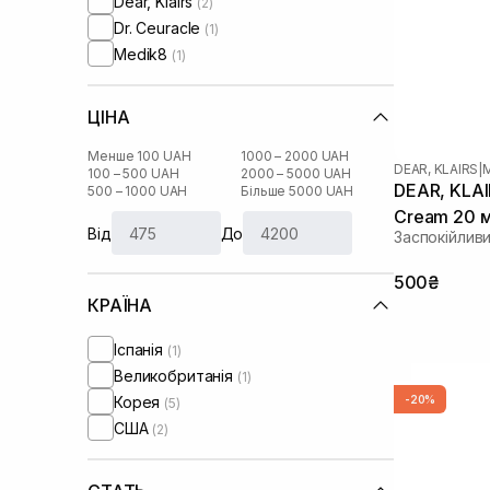
Dear, Klairs
(2)
Dr. Ceuracle
(1)
Medik8
(1)
ЦІНА
Менше 100 UAH
1000 – 2000 UAH
DEAR, KLAIRS
|
100 – 500 UAH
2000 – 5000 UAH
DEAR, KLAI
500 – 1000 UAH
Більше 5000 UAH
Cream 20 
Від
До
Заспокійлив
500₴
КРАЇНА
Іспанія
(1)
Великобританія
(1)
Корея
-20%
(5)
США
(2)