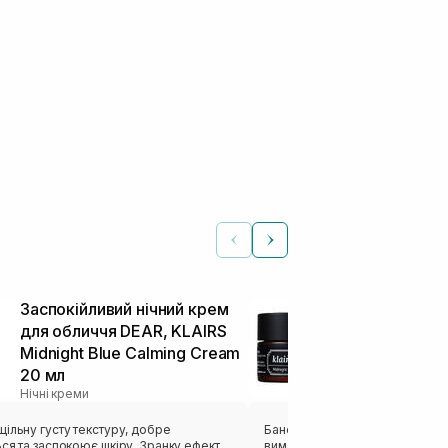
Заспокійливий нічний крем
Заспокійлив
для обличчя DEAR, KLAIRS
для обличчя
Midnight Blue Calming Cream
Midnight Blu
20 мл
30 мл
Нічні креми
Нічні креми
ільну густу текстуру, добре
Баночка крему, яка в мене пішл
ся та заспокоює шкіру. Зранку ефект
вимазувала залишки до останнь