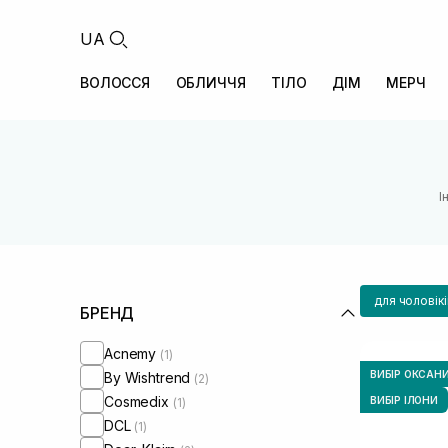
UA
ВОЛОССЯ
ОБЛИЧЧЯ
ТІЛО
ДІМ
МЕРЧ
І
для чоловікі
БРЕНД
Acnemy
(1)
ВИБІР ОКСАН
By Wishtrend
(2)
Cosmedix
ВИБІР ІЛОНИ
(1)
DCL
(1)