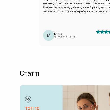
не медік з усіма степенями))) цей крем на осн
бакучіолу в моєму догляді вже 4 роки, нічого
активнішого шкіра не потребує - а це ознака т
що крем підібраний своєчасно. Дуже
задоволена станом шкіри, зміню одну баночку
іншою, рекомендую без вагань: поки 40 - пол
нормальний))
Marta
M
16.07.2026, 15:46
Статті