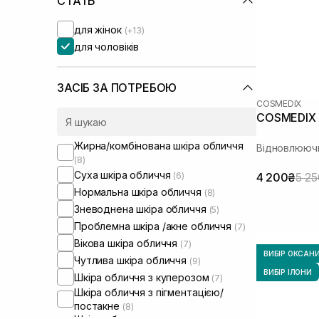
СТАТЬ
для жінок
(+13)
для чоловіків
ЗАСІБ ЗА ПОТРЕБОЮ
COSMEDIX
COSMEDIX 
Жирна/комбінована шкіра обличчя
Відновлюючи
(8)
Суха шкіра обличчя
(6)
4 200₴
5 2
Нормальна шкіра обличчя
(8)
Зневоднена шкіра обличчя
(5)
Проблемна шкіра /акне обличчя
(7)
Вікова шкіра обличчя
(7)
ВИБІР ОКСАН
Чутлива шкіра обличчя
(9)
ВИБІР ІЛОНИ
Шкіра обличчя з куперозом
(7)
Шкіра обличчя з пігментацією/
постакне
(8)