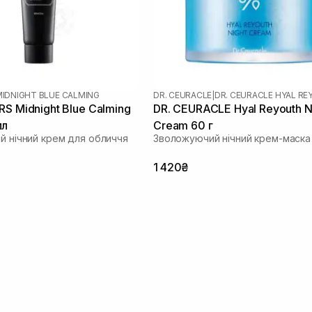
MIDNIGHT BLUE CALMING
DR. CEURACLE
|
DR. CEURACLE HYAL R
RS Midnight Blue Calming
DR. CEURACLE Hyal Reyouth N
мл
Cream 60 г
ий нічний крем для обличчя
Зволожуючий нічний крем-маска
1 420₴