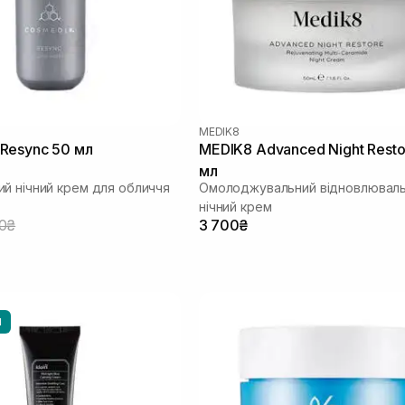
MEDIK8
Resync 50 мл
MEDIK8 Advanced Night Resto
мл
й нічний крем для обличчя
Омолоджувальний відновлювал
нічний крем
50₴
3 700₴
И