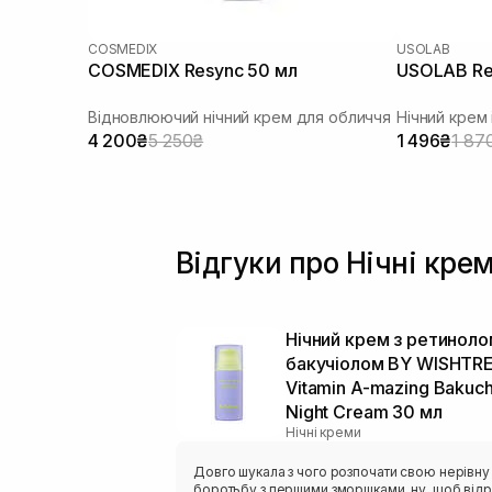
COSMEDIX
USOLAB
COSMEDIX Resync 50 мл
USOLAB Ret
Відновлюючий нічний крем для обличчя
Нічний крем
4 200₴
5 250₴
1 496₴
1 87
Відгуки про Нічні крем
Нічний крем з ретиноло
бакучіолом BY WISHTR
Vitamin A-mazing Bakuch
Night Cream 30 мл
Нічні креми
Довго шукала з чого розпочати свою нерівну
боротьбу з першими зморшками, ну, щоб відр