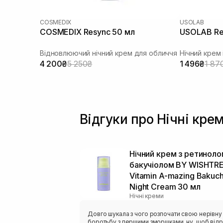
COSMEDIX
USOLAB
COSMEDIX Resync 50 мл
USOLAB Ret
Відновлюючий нічний крем для обличчя
Нічний крем
4 200₴
5 250₴
1 496₴
1 87
Відгуки про Нічні кре
Нічний крем з ретиноло
бакучіолом BY WISHTR
Vitamin A-mazing Bakuch
Night Cream 30 мл
Нічні креми
Довго шукала з чого розпочати свою нерівну
боротьбу з першими зморшками, ну, щоб відр