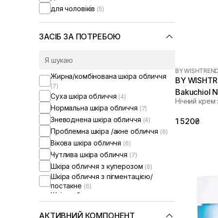
для чоловіків
(5)
ЗАСІБ ЗА ПОТРЕБОЮ
BY WISHTREN
Жирна/комбінована шкіра обличчя
BY WISHTRE
(7)
Bakuchiol 
Суха шкіра обличчя
(4)
Нічний крем
Нормальна шкіра обличчя
(7)
Зневоднена шкіра обличчя
(4)
1 520₴
Проблемна шкіра /акне обличчя
(6)
Вікова шкіра обличчя
(6)
Чутлива шкіра обличчя
(7)
Шкіра обличчя з куперозом
(6)
Шкіра обличчя з пігментацією/
постакне
(6)
Шкіра обличчя з розширеними
порами
(6)
Шкіра обличчя з порушеним
АКТИВНИЙ КОМПОНЕНТ