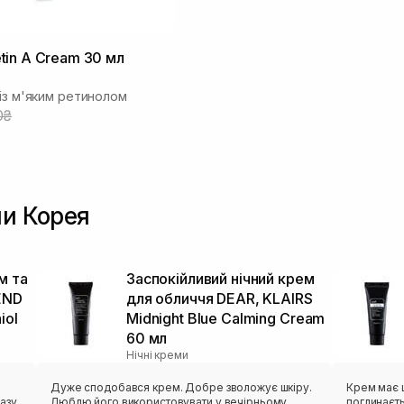
in A Cream 30 мл
 із м'яким ретинолом
0₴
ми Корея
м та
Заспокійливий нічний крем
END
для обличчя DEAR, KLAIRS
iol
Midnight Blue Calming Cream
60 мл
Нічні креми
Дуже сподобався крем. Добре зволожує шкіру.
Крем має щ
азу
Люблю його використовувати у вечірньому
поглинаєть