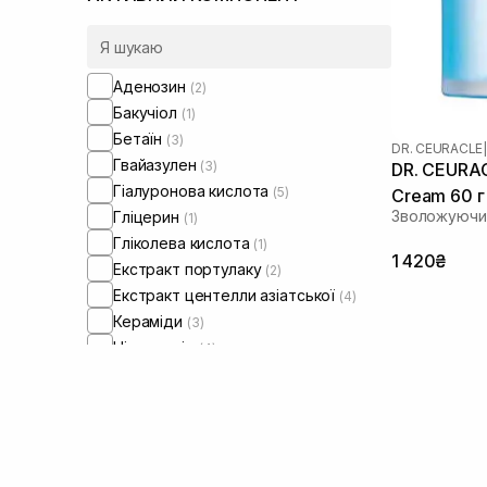
барʼєром
(4)
Шкіра обличчя з порушеним
мікробіомом
(4)
Аденозин
(2)
Бакучіол
(1)
Бетаїн
(3)
DR. CEURACLE
|
Гвайазулен
(3)
DR. CEURAC
Гіалуронова кислота
(5)
Cream 60 г
Зволожуючий
Гліцерин
(1)
Гліколева кислота
(1)
1 420₴
Екстракт портулаку
(2)
Екстракт центелли азіатської
(4)
Кераміди
(3)
Ніацинамід
(4)
Олія макадамії
(2)
Пантенол
(1)
Пептиди
(3)
Ретиналь
(2)
Ретиніл пальмітат
(1)