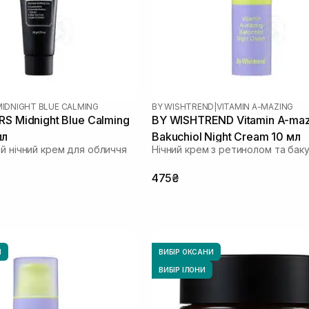
MIDNIGHT BLUE CALMING
BY WISHTREND
|
VITAMIN A-MAZING
RS Midnight Blue Calming
BY WISHTREND Vitamin A-maz
мл
Bakuchiol Night Cream 10 мл
ий нічний крем для обличчя
Нічний крем з ретинолом та бак
475₴
И
ВИБІР ОКСАНИ
ВИБІР ІЛОНИ