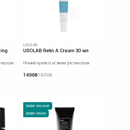
USOLAB
ing
USOLAB Retin A Cream 30 мл
учіолом
Нічний крем із м'яким ретинолом
1 496₴
1 870₴
ВИБІР ОКСАНИ
ВИБІР ІЛОНИ