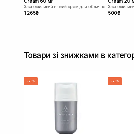
Cream 60 мл
Cream 20 
Заспокійливий нічний крем для обличчя
Заспокійлив
1 265₴
500₴
Товари зі знижками в категор
-20%
-20%