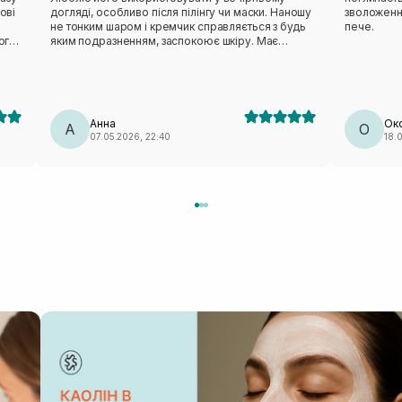
ові
догляді, особливо після пілінгу чи маски. Наношу
зволоження
не тонким шаром і кремчик справляється з будь
пече.
ого,
яким подразненням, заспокоює шкіру. Має
голубувато-прозорий колір і немає запаху, що
 за
для мене важливо. У своїй ціновій категорії
іт
досить хороший крем👍
Анна
Ок
А
О
07.05.2026, 22:40
18.