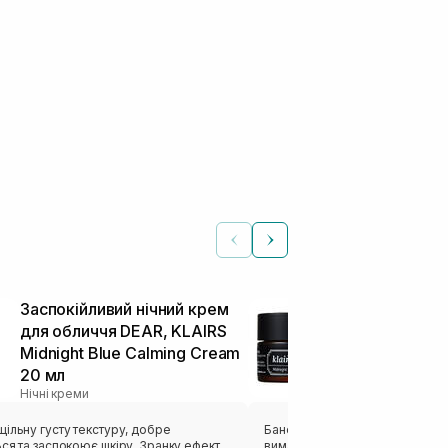
Заспокійливий нічний крем
Заспокійлив
для обличчя DEAR, KLAIRS
для обличчя
Midnight Blue Calming Cream
Midnight Blu
20 мл
30 мл
Нічні креми
Нічні креми
ільну густу текстуру, добре
Баночка крему, яка в мене пішл
ся та заспокоює шкіру. Зранку ефект
вимазувала залишки до останнь