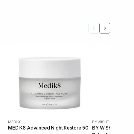
MEDIK8
BY WISHTREND
|
VITAMI
MEDIK8 Advanced Night Restore 50
BY WISHTREND Vit