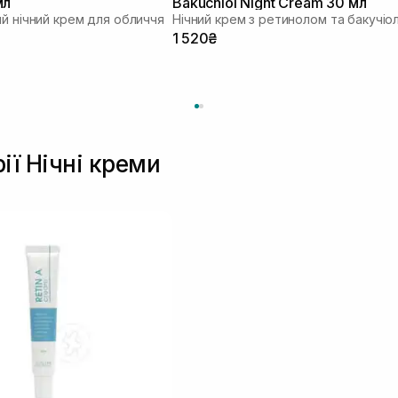
мл
Bakuchiol Night Cream 30 мл
ий нічний крем для обличчя
Нічний крем з ретинолом та бакучіо
1 520₴
ії Нічні креми