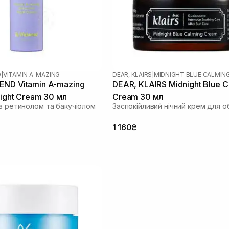
D
|
VITAMIN A-MAZING
DEAR, KLAIRS
|
MIDNIGHT BLUE CALMIN
ND Vitamin A-mazing
DEAR, KLAIRS Midnight Blue C
Night Cream 30 мл
Cream 30 мл
 з ретинолом та бакучіолом
Заспокійливий нічний крем для о
1 160₴