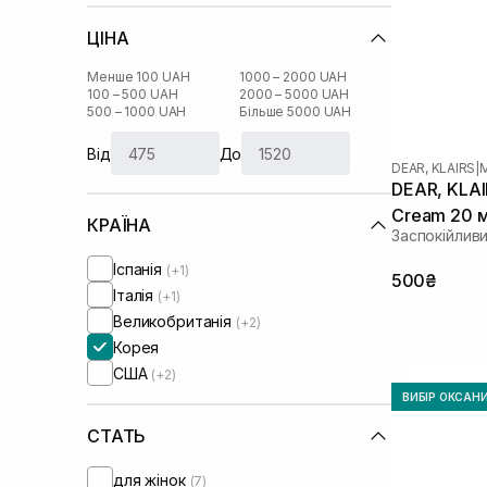
ЦІНА
Менше 100 UAH
1000 – 2000 UAH
100 – 500 UAH
2000 – 5000 UAH
500 – 1000 UAH
Більше 5000 UAH
Від
До
DEAR, KLAIRS
|
DEAR, KLAI
Cream 20 
КРАЇНА
Заспокійлив
Іспанія
(+1)
500₴
Італія
(+1)
Великобританія
(+2)
Корея
США
(+2)
ВИБІР ОКСАН
СТАТЬ
для жінок
(7)