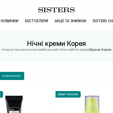
НОВИНКИ
БЕСТСЕЛЕРИ
АКЦІЇ ТА ЗНИЖКИ
SISTERS CH
Нічні креми Корея
|
|
|
Інтернет магазин косметики
Крем для обличчя
Нічні креми
Країна: Корея
Очистити всі
И
ВИБІР ОКСАНИ