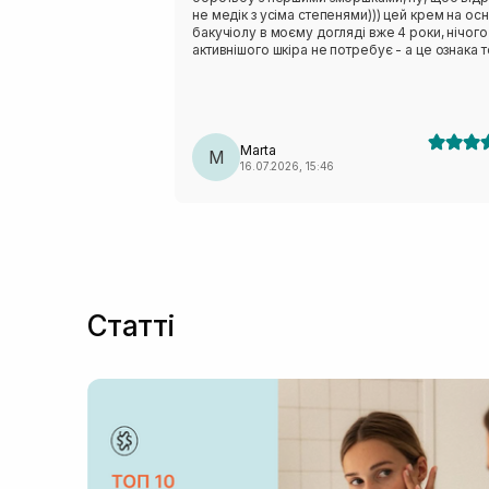
не медік з усіма степенями))) цей крем на осн
бакучіолу в моєму догляді вже 4 роки, нічого
активнішого шкіра не потребує - а це ознака т
що крем підібраний своєчасно. Дуже
задоволена станом шкіри, зміню одну баночку
іншою, рекомендую без вагань: поки 40 - пол
нормальний))
Marta
M
16.07.2026, 15:46
Статті