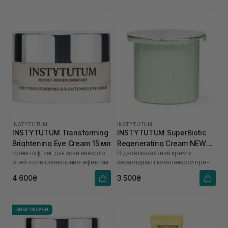
INSTYTUTUM
INSTYTUTUM
INSTYTUTUM Transforming
INSTYTUTUM SuperBiotic
Brightening Eye Cream 15 мл
Regenerating Cream NEW
Крем-ліфтинг для зони навколо
Відновлювальний крем з
REFILL POD 50 мл
очей з освітлювальним ефектом
керамідами і комплексом пре-
та пробіотиків
4 600₴
3 500₴
ВИБІР ОКСАНИ