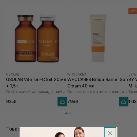
-20
USOLAB
WHOCARES
BY W
USOLAB Vita Ion-C Set 20 мл
WHOCARES Bifida Barrier Sun
BY 
+ 1,5 г
Cream 40 мл
Mil
Освітлюючий, антиоксидантний та омолоджуючий набір
Сонцезахисний антиоксидантний крем
925₴
799₴
1 0
Товари зі знижками в категорії Обличчя