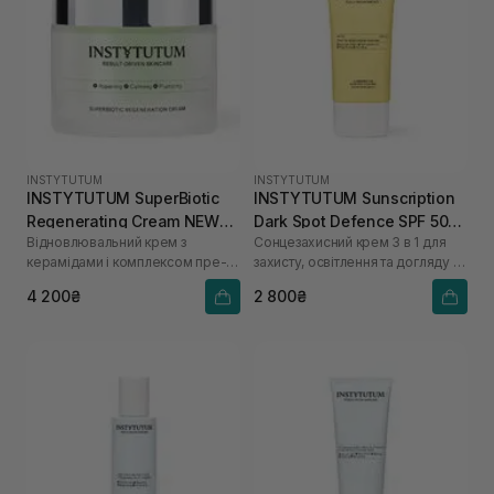
INSTYTUTUM
INSTYTUTUM
INSTYTUTUM SuperBiotic
INSTYTUTUM Sunscription
Regenerating Cream NEW
Dark Spot Defence SPF 50
Відновлювальний крем з
Сонцезахисний крем 3 в 1 для
50 мл
NEW 50 мл
керамідами і комплексом пре-
захисту, освітлення та догляду за
та пробіотиків
шкірою
4 200₴
2 800₴