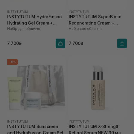
INSTYTUTUM
INSTYTUTUM
INSTYTUTUM HydraFusion
INSTYTUTUM SuperBiotic
Hydrating Gel Cream +
Regenerating Cream +
Набір для обличчя
Набір для обличчя
REFILL POD 50 мл, 50 мл
REFILL POD 50 мл, 50 мл
7 700₴
7 700₴
-11%
INSTYTUTUM
INSTYTUTUM
INSTYTUTUM Sunscreen
INSTYTUTUM X-Strength
and HydraFusion Cream Set
Retinol Serum NEW 30 мл