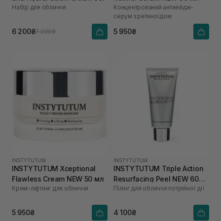
Набір для обличчя
Концентрований антиейдж-
серум з ретиноїдом​
6 200₴
5 950₴
7 000₴
INSTYTUTUM
INSTYTUTUM
INSTYTUTUM Xceptional
INSTYTUTUM Triple Action
Flawless Cream NEW 50 мл
Resurfacing Peel NEW 60
Крем-ліфтинг для обличчя
Пілінг для обличчя потрійної дії
мл
5 950₴
4 100₴