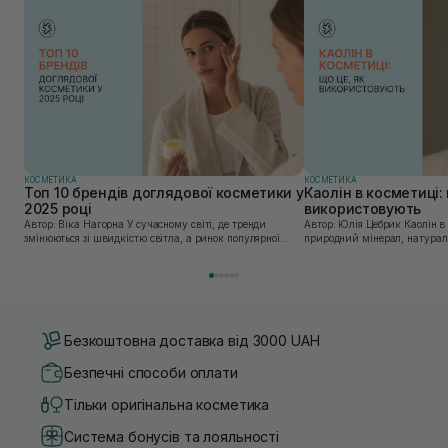
КОСМЕТИКА
КОСМЕТИКА
Топ 10 брендів доглядової косметики у
Каолін в косметиці: 
2025 році
використовують
Автор: Віка Нагорна У сучасному світі, де тренди
Автор: Юлія Цебрик Каолін в косметології – це
змінюються зі швидкістю світла, а ринок популярної
природний мінерал, натураль
косметики переповнений новими пропозиціями, вибір
безліч переваг для шкіри обл
засобу для себе стає справжнім викликом. 2025 р...
завдяки великій кількості ко
Безкоштовна доставка від 3000 UAH
Безпечні способи оплати
Тільки оригінальна косметика
Система бонусів та лояльності