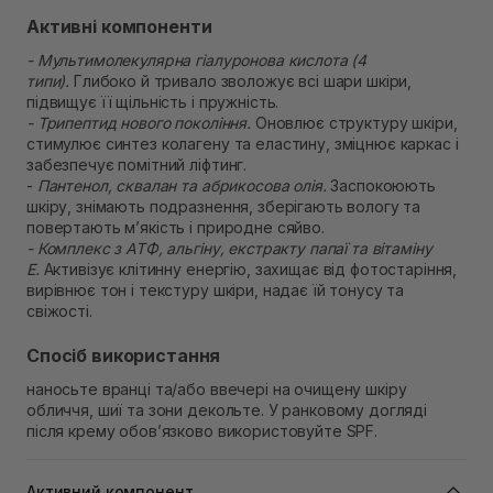
Активні компоненти
- Мультимолекулярна гіалуронова кислота (4
типи).
Глибоко й тривало зволожує всі шари шкіри,
підвищує її щільність і пружність.
- Трипептид нового покоління.
Оновлює структуру шкіри,
стимулює синтез колагену та еластину, зміцнює каркас і
забезпечує помітний ліфтинг.
-
Пантенол, сквалан та абрикосова олія.
Заспокоюють
шкіру, знімають подразнення, зберігають вологу та
повертають м’якість і природне сяйво.
- Комплекс з АТФ, альгіну, екстракту папаї та вітаміну
E.
Активізує клітинну енергію, захищає від фотостаріння,
вирівнює тон і текстуру шкіри, надає їй тонусу та
свіжості.
Спосіб використання
наносьте вранці та/або ввечері на очищену шкіру
обличчя, шиї та зони декольте. У ранковому догляді
після крему обов’язково використовуйте SPF.
Активний компонент