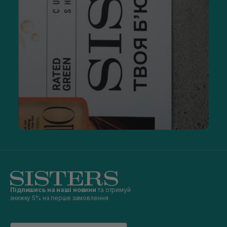
Підпишись на наші новини
та отримуй
знижку 5% на перше замовлення
Email