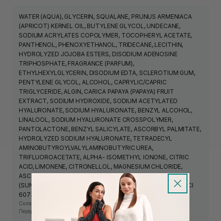
WATER (AQUA), GLYCERIN, SQUALANE, PRUNUS ARMENIACA
(APRICOT) KERNEL OIL, BUTYLENE GLYCOL, UNDECANE,
SODIUM ACRYLATES COPOLYMER, TOCOPHERYL ACETATE,
PANTHENOL, PHENOXYETHANOL, TRIDECANE, LECITHIN,
HYDROLYZED JOJOBA ESTERS, DISODIUM ADENOSINE
TRIPHOSPHATE, FRAGRANCE (PARFUM),
ETHYLHEXYLGLYCERIN, DISODIUM EDTA, SCLEROTIUM GUM,
PENTYLENE GLYCOL, ALCOHOL, CAPRYLIC/CAPRIC
TRIGLYCERIDE, ALGIN, CARICA PAPAYA (PAPAYA) FRUIT
EXTRACT, SODIUM HYDROXIDE, SODIUM ACETYLATED
HYALURONATE, SODIUM HYALURONATE, BENZYL ALCOHOL,
LINALOOL, SODIUM HYALURONATE CROSSPOLYMER,
PANTOLACTONE, BENZYL SALICYLATE, ASCORBYL PALMITATE,
HYDROLYZED SODIUM HYALURONATE, TETRADECYL
AMINOBUTYROYLVALYLAMINOBUTYRIC UREA,
TRIFLUOROACETATE, ALPHA- ISOMETHYL IONONE, CITRIC
ACID, LIMONENE, CITRONELLOL, MAGNESIUM CHLORIDE,
ASCORBIC ACID, TOCOPHEROL, HELIANTHUS ANNUUS
(SUNFLOWER) SEED OIL, BLUE 1 (CI 42090), EXT. VIOLET 2 (CI
60730).;
Склад засобу може змінюватись виробником.
Перед використанням ознайомтесь з інформацією на упаковці.