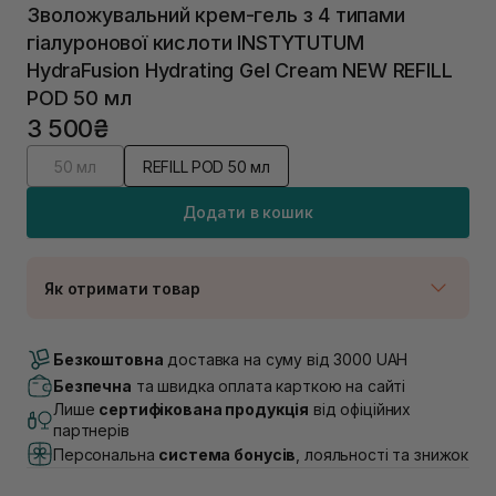
Зволожувальний крем-гель з 4 типами
гіалуронової кислоти INSTYTUTUM
HydraFusion Hydrating Gel Cream NEW REFILL
POD 50 мл
3 500₴
50 мл
REFILL POD 50 мл
Додати в кошик
Як отримати товар
Доставка Новою Поштою
В наявності
Безкоштовна
доставка на суму від 3000 UAH
Самовивіз м. Луцьк, вул. Винниченка 4
Безпечна
та швидка оплата карткою на сайті
В наявності
Лише
сертифікована продукція
від офіційних
Самовивіз м. Львів, вул. Академіка Підстригача, 1В
партнерів
(Duck’s Lake)
Персональна
система бонусів
, лояльності та знижок
В наявності
Самовивіз м. Львів, вул. Івана Франка 36