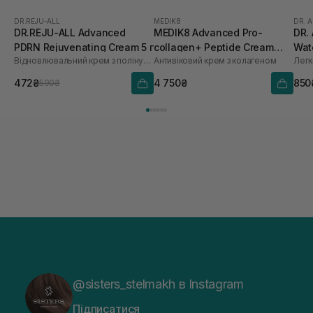
DR.REJU-ALL
MEDIK8
DR. 
DR.REJU-ALL Advanced
MEDIK8 Advanced Pro-
DR.
PDRN Rejuvenating Cream 5 г
collagen+ Peptide Cream
Wat
Відновлювальний крем з полінуклеотидами
Антивіковий крем з колагеном
(Змінний блок) 50 мл
472₴
4 750₴
850
590₴
@sisters_stelmakh в Instagram
Підписатися