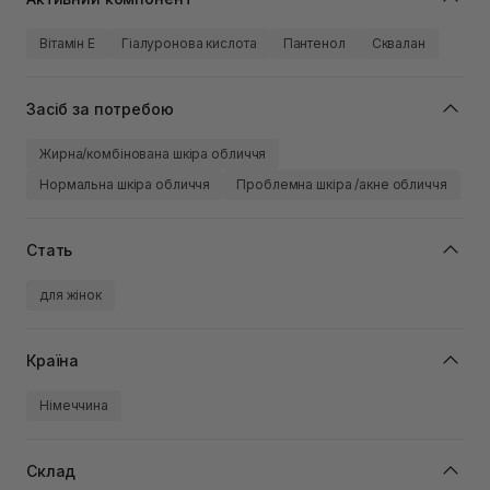
Вітамін Е
Гіалуронова кислота
Пантенол
Сквалан
Засіб за потребою
Жирна/комбінована шкіра обличчя
Нормальна шкіра обличчя
Проблемна шкіра /акне обличчя
Стать
для жінок
Країна
Німеччина
Склад