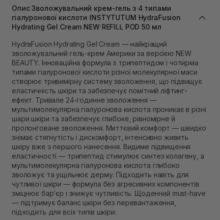
В наявності
Опис Зволожувальний крем-гель з 4 типами
Самовивіз м. Львів, вул. Степана Бандери 45
гіалуронової кислоти INSTYTUTUM HydraFusion
Hydrating Gel Cream NEW REFILL POD 50 мл
В наявності
Самовивіз м. Рівне, вул. 16-го Липня, 15
HydraFusion Hydrating Gel Cream — найкращий
В наявності
зволожувальний гель-крем Америки за версією NEW
Самовивіз м. Рівне, вул. Кулика і Гудачека 23 (ТЦ
BEAUTY. Інноваційна формула з трипептидом і чотирма
Екватор)
типами гіалуронової кислоти різної молекулярної маси
В наявності
створює тривимірну систему зволоження, що підвищує
еластичність шкіри та забезпечує помітний ліфтинг-
ефект. Тривале 24-годинне зволоження —
мультимолекулярна гіалуронова кислота проникає в різні
шари шкіри та забезпечує глибоке, рівномірне й
пролонговане зволоження. Миттєвий комфорт — швидко
знімає стягнутість і дискомфорт, інтенсивно живить
шкіру вже з першого нанесення. Видиме підвищення
еластичності — трипептид стимулює синтез колагену, а
мультимолекулярна гіалуронова кислота глибоко
зволожує та ущільнює дерму. Підходить навіть для
чутливої шкіри — формула без агресивних компонентів
зміцнює бар’єр і знижує чутливість. Щоденний must-have
— підтримує баланс шкіри без перевантаження,
підходить для всіх типів шкіри.