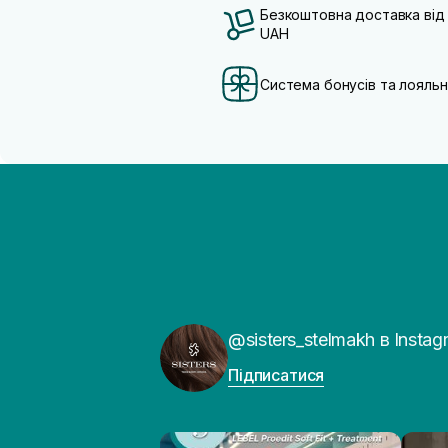
Безкоштовна доставка від
UAH
Система бонусів та лояльн
@sisters_stelmakh в Instag
Підписатися