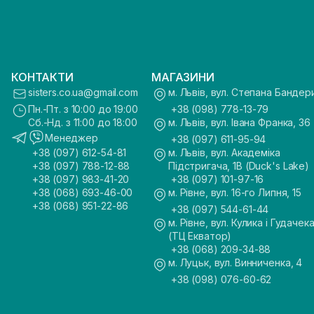
КОНТАКТИ
МАГАЗИНИ
sisters.co.ua@gmail.com
м. Львів, вул. Степана Бандер
Пн.-Пт. з 10:00 до 19:00
+38 (098) 778-13-79
Сб.-Нд. з 11:00 до 18:00
м. Львів, вул. Івана Франка, 36
Менеджер
+38 (097) 611-95-94
+38 (097) 612-54-81
м. Львів, вул. Академіка
+38 (097) 788-12-88
Підстригача, 1В (Duck's Lake)
+38 (097) 983-41-20
+38 (097) 101-97-16
+38 (068) 693-46-00
м. Рівне, вул. 16-го Липня, 15
+38 (068) 951-22-86
+38 (097) 544-61-44
м. Рівне, вул. Кулика і Гудачека
(ТЦ Екватор)
+38 (068) 209-34-88
м. Луцьк, вул. Винниченка, 4
+38 (098) 076-60-62