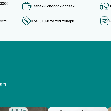
 3000
Безпечні способи оплати
ості
Кращі ціни та топ товари
ram