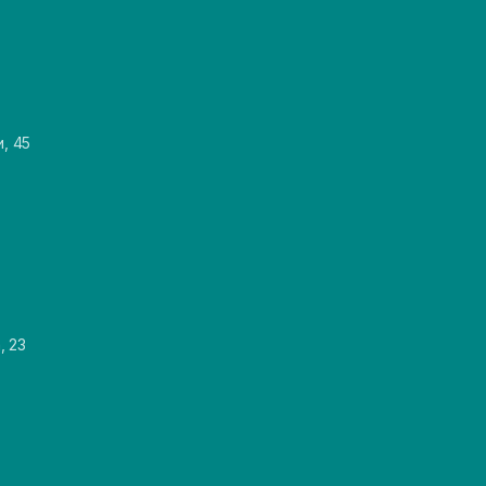
и, 45
, 23