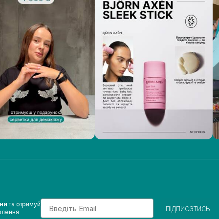
Email
ини
та отримуй
підписатись
влення