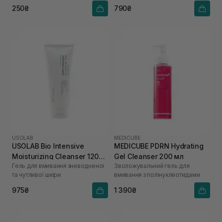
250₴
790₴
USOLAB
MEDICUBE
USOLAB Bio Intensive
MEDICUBE PDRN Hydrating
Moisturizing Cleanser 120
Gel Cleanser 200 мл
Гель для вмивання зневодненої
Зволожувальний гель для
мл
та чутливої шкіри
вмивання з полінуклеотидами
975₴
1 390₴