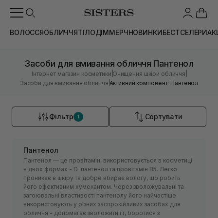
ВОЛОССЯ
ОБЛИЧЧЯ
ТІЛО
ДІМ
МЕРЧ
НОВИНКИ
БЕСТСЕЛЕРИ
АК
Засоби для вмивання обличчя Пантенол
|
|
Інтернет магазин косметики
Очищення шкіри обличчя
|
Засоби для вмивання обличчя
Активний компонент: Пантенол
Фільтр
Сортувати
1
Пантенол
Пантенол — це провітамін, використовується в косметиці
в двох формах - D-пантенол та провітамін В5. Легко
проникає в шкіру та добре вбирає вологу, що робить
його ефективним хумекантом. Через зволожувальні та
загоювальні властивості пантенолу його найчастіше
використовують у різних заспрокійливих засобах для
обличчя - допомагає зволожити її, боротися з