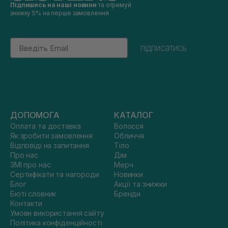
Підпишись на наші новини
та отримуй
знижку 5% на перше замовлення
Email
підписатись
ДОПОМОГА
КАТАЛОГ
Оплата та доставка
Волосся
Як зробити замовлення
Обличчя
Відповіді на запитання
Тіло
Про нас
Дім
ЗМІ про нас
Мерч
Сертифікати та нагороди
Новинки
Блог
Акції та знижки
Бюті словник
Бренди
Контакти
Умови використання сайту
Політика конфіденційності