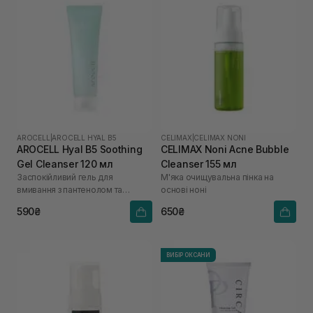
AROCELL
|
AROCELL HYAL B5
CELIMAX
|
CELIMAX NONI
AROCELL Hyal B5 Soothing
CELIMAX Noni Acne Bubble
Gel Cleanser 120 мл
Cleanser 155 мл
Заспокійливий гель для
М'яка очищувальна пінка на
вмивання з пантенолом та
основі ноні
гіалуроновою кислотою
590₴
650₴
ВИБІР ОКСАНИ