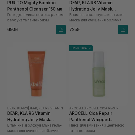
PURITO Mighty Bamboo
DEAR, KLAIRS Vitamin
Panthenol Cleanser 150 мл
Hydrating Jelly Mask
Гель для вмивання з екстрактом
Вітамінна зволожувальна гель-
Cleanser 150 мл
бамбука та пантенолом
маска для очищення обличчя
690₴
725₴
ВИБІР ОКСАНИ
DEAR, KLAIRS
|
DEAR, KLAIRS VITAMIN
AROCELL
|
AROCELL CICA REPAIR
DEAR, KLAIRS Vitamin
AROCELL Cica Repair
Hydrating Jelly Mask
Panthenol Whipped
Вітамінна зволожувальна гель-
Пінка для вмивання з центелою
Cleanser 20 мл
Cleanser 160 г
маска для очищення обличчя
та пантенолом