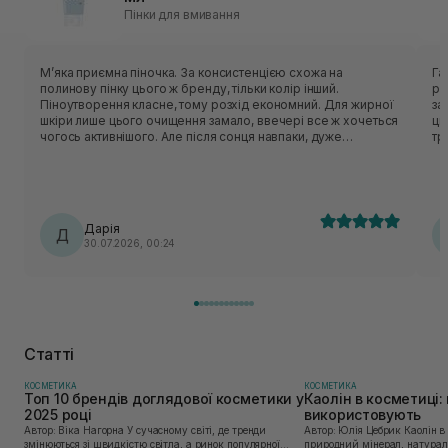
Пінки для вмивання
Мʼяка приємна піночка. За консистенцією схожа на
Гарн
полинову пінку цього ж бренду, тільки колір інший.
рі
Піноутворення класне, тому розхід економний. Для жирної
засобу. Аромат відс
шкіри лише цього очищення замало, ввечері все ж хочеться
ць
чогось активнішого. Але після сонця навпаки, дуже
тригерить. У с
делікатно очищає, не пересушуючи шкіру. На розацеа
то
очисник не тригерив, отже тест на чутливість пройшов
очисник. Із мі
успішно.
пр
крише
кр
Дарія
Д
30.07.2026, 00:24
Статті
КОСМЕТИКА
КОСМЕТИКА
Топ 10 брендів доглядової косметики у
Каолін в косметиці: 
2025 році
використовують
Автор: Віка Нагорна У сучасному світі, де тренди
Автор: Юлія Цебрик Каолін в косметології – це
змінюються зі швидкістю світла, а ринок популярної
природний мінерал, натураль