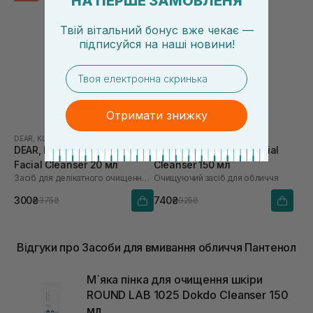
НА ПЕРШЕ ЗАМОВЛЕНЯ
Твій вітальний бонус вже чекає —
підписуйся
на
наші новини!
email
Отримати знижку
DEAR, KLAIRS
|
DEAR, KLAIRS GENTLE BLACK
I'M FROM
|
I'M FROM RICE
DEAR, KLAIRS Gentle Black
I'M FROM Rice Whip Facial
Facial Cleanser 20 мл
Cleanser 150 мл
Засіб для делікатного очищення обличчя
Очищуючий засіб для обличчя
300₴
740₴
375₴
925₴
Відгуки про Засоби для вмивання обличчя Пантенол
М`яка пінка для очищення шкіри
ROUND LAB 1025 Dokdo Cleanser 150
мл