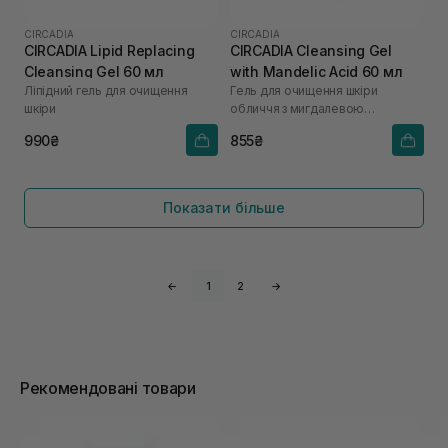
CIRCADIA
CIRCADIA
CIRCADIA Lipid Replacing
CIRCADIA Cleansing Gel
Cleansing Gel 60 мл
with Mandelic Acid 60 мл
Ліпідний гель для очищення
Гель для очищення шкіри
шкіри
обличчя з мигдалевою
кислотою
990₴
855₴
Показати більше
←
1
2
→
Рекомендовані товари