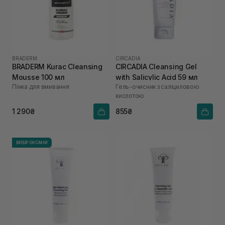
BRADERM
CIRCADIA
BRADERM Kurac Cleansing
CIRCADIA Cleansing Gel
Mousse 100 мл
with Salicylic Acid 59 мл
Пінка для вмивання
Гель-очисник з саліциловою
кислотою
1 290₴
855₴
ВИБІР ОКСАНИ