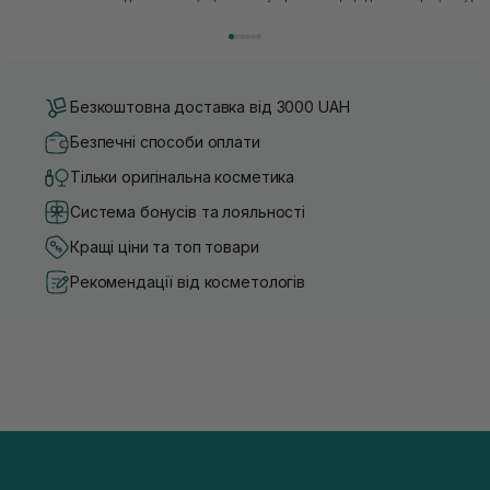
косметики переповнений новими пропозиціями, вибір
безліч переваг для шкіри обл
засобу для себе стає справжнім викликом. 2025 р...
завдяки великій кількості ко
Безкоштовна доставка від 3000 UAH
Безпечні способи оплати
Тільки оригінальна косметика
Система бонусів та лояльності
Кращі ціни та топ товари
Рекомендації від косметологів