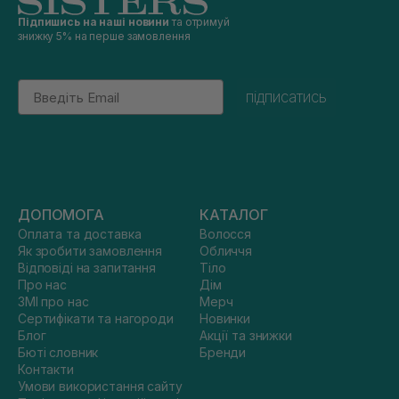
Підпишись на наші новини
та отримуй
знижку 5% на перше замовлення
Email
підписатись
ДОПОМОГА
КАТАЛОГ
Оплата та доставка
Волосся
Як зробити замовлення
Обличчя
Відповіді на запитання
Тіло
Про нас
Дім
ЗМІ про нас
Мерч
Сертифікати та нагороди
Новинки
Блог
Акції та знижки
Бюті словник
Бренди
Контакти
Умови використання сайту