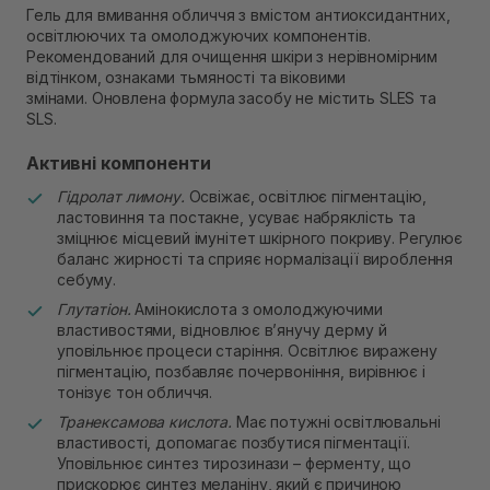
Самовивіз м. Рівне, вул. 16-го Липня, 15
Гель для вмивання обличчя з вмістом антиоксидантних,
В наявності
освітлюючих та омолоджуючих компонентів.
Самовивіз м. Рівне, вул. Кулика і Гудачека 23 (ТЦ
Рекомендований для очищення шкіри з нерівномірним
Екватор)
відтінком, ознаками тьмяності та віковими
В наявності
змінами. Оновлена формула засобу не містить SLES та
SLS.
Активні компоненти
Гідролат лимону.
Освіжає, освітлює пігментацію,
ластовиння та постакне, усуває набряклість та
зміцнює місцевий імунітет шкірного покриву. Регулює
баланс жирності та сприяє нормалізації вироблення
себуму.
Глутатіон.
Амінокислота з омолоджуючими
властивостями, відновлює в’янучу дерму й
уповільнює процеси старіння. Освітлює виражену
пігментацію, позбавляє почервоніння, вирівнює і
тонізує тон обличчя.
Транексамова кислота.
Має потужні освітлювальні
властивості, допомагає позбутися пігментації.
Уповільнює синтез тирозинази – ферменту, що
прискорює синтез меланіну, який є причиною