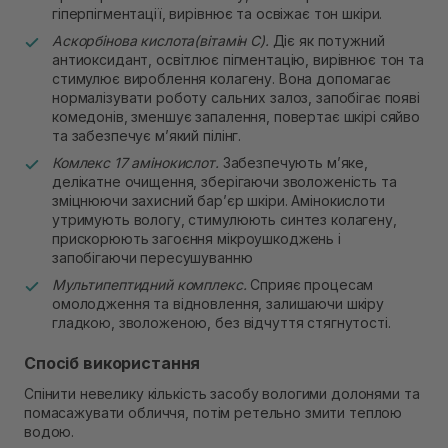
гіперпігментації, вирівнює та освіжає тон шкіри.
Аскорбінова кислота(вітамін С).
Діє як потужний
антиоксидант, освітлює пігментацію, вирівнює тон та
стимулює вироблення колагену. Вона допомагає
нормалізувати роботу сальних залоз, запобігає появі
комедонів, зменшує запалення, повертає шкірі сяйво
та забезпечує м’який пілінг.
Комлекс 17 амінокислот.
Забезпечують м’яке,
делікатне очищення, зберігаючи зволоженість та
зміцнюючи захисний бар’єр шкіри. Амінокислоти
утримують вологу, стимулюють синтез колагену,
прискорюють загоєння мікроушкоджень і
запобігаючи пересушуванню
Мультипептидний комплекс.
Сприяє процесам
омолодження та відновлення, залишаючи шкіру
гладкою, зволоженою, без відчуття стягнутості.
Спосіб використання
Спінити невелику кількість засобу вологими долонями та
помасажувати обличчя, потім ретельно змити теплою
водою.