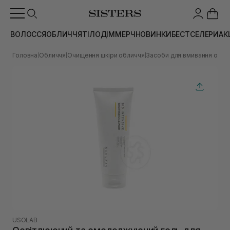
ВОЛОССЯ
ОБЛИЧЧЯ
ТІЛО
ДІМ
МЕРЧ
НОВИНКИ
БЕСТСЕЛЕРИ
АК
Головна
Обличчя
Очищення шкіри обличчя
Засоби для вмивання обли
|
|
|
USOLAB