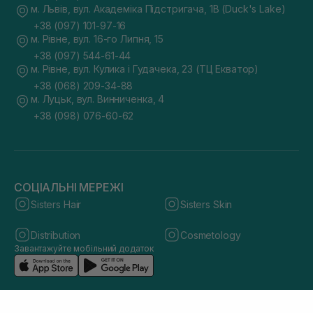
м. Львів, вул. Академіка Підстригача, 1В (Duck's Lake)
+38 (097) 101-97-16
м. Рівне, вул. 16-го Липня, 15
+38 (097) 544-61-44
м. Рівне, вул. Кулика і Гудачека, 23 (ТЦ Екватор)
+38 (068) 209-34-88
м. Луцьк, вул. Винниченка, 4
+38 (098) 076-60-62
СОЦІАЛЬНІ МЕРЕЖІ
Sisters Hair
Sisters Skin
Distribution
Cosmetology
Завантажуйте мобільний додаток