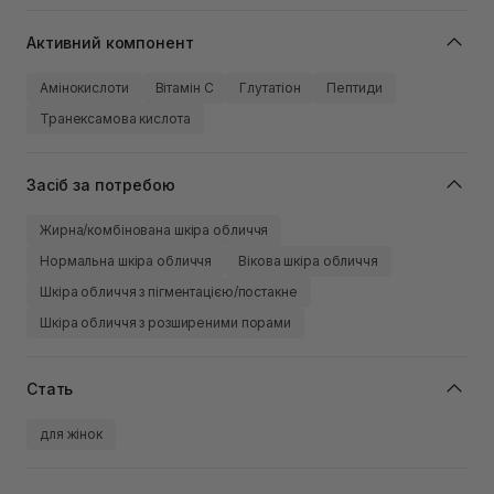
Активний компонент
Амінокислоти
Вітамін C
Глутатіон
Пептиди
Транексамова кислота
Засіб за потребою
Жирна/комбінована шкіра обличчя
Нормальна шкіра обличчя
Вікова шкіра обличчя
Шкіра обличчя з пігментацією/постакне
Шкіра обличчя з розширеними порами
Стать
для жінок