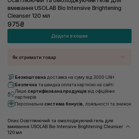
Освітлюючий та омолоджуючий гель для
вмивання USOLAB Bio Intensive Brightening
Cleanser 120 мл
975₴
Додати в кошик
Як отримати товар
Доставка Новою Поштою
В наявності
Безкоштовна
доставка на суму від 3000 UAH
Самовивіз м. Луцьк, вул. Винниченка 4
Безпечна
та швидка оплата карткою на сайті
В наявності
Лише
сертифікована продукція
від офіційних
Самовивіз м. Львів, вул. Академіка Підстригача, 1В
партнерів
(Duck’s Lake)
Персональна
система бонусів
, лояльності та знижок
В наявності
Самовивіз м. Львів, вул. Івана Франка 36
В наявності
Опис Освітлюючий та омолоджуючий гель для
Самовивіз м. Львів, вул. Степана Бандери 45
вмивання USOLAB Bio Intensive Brightening Cleanser
120 мл
В наявності