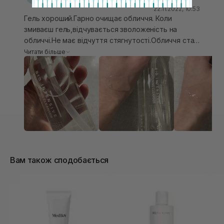
22.11.2022, 10:53
Гель хороший.Гарно очищає обличчя. Коли
змиваєш гель,відчувається зволоженість на
обличчі.Не має відчуття стягнутості.Обличчя стає
гладеньке,свіже,пори звужені.Сам гель досить
Читати більше
густої текстури.Гарно піниться.Має аромат
парфуму.Зручний дозатор.Засіб досить хороший.
Вам також сподобається