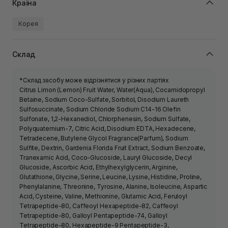
Країна
Корея
Склад
*Склад засобу може відрізнятися у різних партіях
Citrus Limon (Lemon) Fruit Water, Water(Aqua), Cocamidopropyl
Betaine, Sodium Coco-Sulfate, Sorbitol, Disodium Laureth
Sulfosuccinate, Sodium Chloride Sodium C14-16 Olefin
Sulfonate, 1,2-Hexanediol, Chlorphenesin, Sodium Sulfate,
Polyquaternium-7, Citric Acid, Disodium EDTA, Hexadecene,
Tetradecene, Butylene Glycol Fragrance(Parfum), Sodium
Sulfite, Dextrin, Gardenia Florida Fruit Extract, Sodium Benzoate,
Tranexamic Acid, Coco-Glucoside, Lauryl Glucoside, Decyl
Glucoside, Ascorbic Acid, Ethylhexylglycerin, Arginine,
Glutathione, Glycine, Serine, Leucine, Lysine, Histidine, Proline,
Phenylalanine, Threonine, Tyrosine, Alanine, Isoleucine, Aspartic
Acid, Cysteine, Valine, Methionine, Glutamic Acid, Feruloyl
Tetrapeptide-80, Caffeoyl Hexapeptide-82, Caffeoyl
Tetrapeptide-80, Galloyl Pentapeptide-74, Galloyl
Tetrapeptide-80, Hexapeptide-9 Pentapeptide-3,