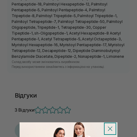
Pentapeptide-18, Palmitoyl Hexapeptide-12, Palmitoyl
Pentapeptide-5, Palmitoyl Pentapeptide-4, Palmitoyl
Tripeptide-8, Palmitoyl Tripeptide-5, Palmitoyl Tripeptide-1,
Palmitoyl Tetrapeptide-7, Palmitoyl Tetrapeptide-50, Palmitoyl
Oligopeptide, Tripeptide-1, Tetrapeptide-30, Copper
Tipeptide-1, sh-Oligopeptide-1, Acetyl Hexapeptide-8 Acetyl
Pentapeptide-1, Acetyl Tetrapeptide-5, Acetyl Octapeptide-3,
Myristoyl Hexapeptide-16, Myristoyl Pentapeptide-17, Myristoyl
Tetrapeptide-12, Decapeptide-12, Dipeptide Diaminobutyroyl
Benzylamide Diacetate, Dipeptide-2, Nonapeptide-1, Limonene
Склад засобу може змінюватись виробником.
Перед використанням ознайомтесь з інформацією на упаковці.
Відгуки
3 Відгуки
О
Олена