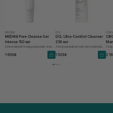
MEDIK8
DCL
CIRC
MEDIK8 Pore Cleanse Gel
DCL Ultra-Comfort Cleanser
CIR
Intense 150 мл
236 мл
Man
Інтенсивний очищувальний гель з мигдалевою кислотою
Ультракомфортний заспокійливий очисник для реактивної шкіри
1 600₴
1 503₴
2 1