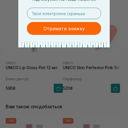
email
Отримати знижку
UNICO
UNICO
UNICO Lip Gloss Flirt 12 мл
UNICO Skin Perfector Pink 5 г
Блиск для губ
Перфектор
590₴
520₴
Вам також сподобається
-15%
-15%