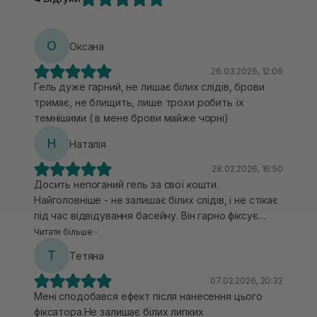
О
Оксана
26.03.2026, 12:06
Гель дуже гарний, не лишає білих слідів, брови
тримає, не блищить, лише трохи робить їх
темнішими ( в мене брови майже чорні)
Н
Наталія
28.02.2026, 16:50
Досить непоганий гель за свої кошти.
Найголовніше - не залишає білих слідів, і не стікає
під час відвідування басейну. Він гарно фіксує
брови, не перемішуючи їх. Дуже подобається
Читати більше
його склад, який спрямований на догляд та
Т
Тетяна
стимулювання росту нових волосків
07.02.2026, 20:32
Мені сподобався ефект після нанесення цього
фіксатора.Не залишає білих липких