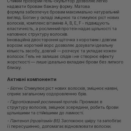
Стійкий прозорий гель-скульптор дозволяє легко
Самовивіз м. Рівне, вул. 16-го Липня, 15
надавати бровам бажану форму. Матова
В наявності
формула забезпечує бровам максимально натуральний
Самовивіз м. Рівне, вул. Кулика і Гудачека 23 (ТЦ
вигляд. Біотин у складі зміцнює та стимулює ріст нових
Екватор)
волосків, комплекс вітамінів А, B, E, F - підвищують
В наявності
еластичність, а рослинний протеїн надає щільності та
наповнює структуру волосків.
Інноваційна двостороння щіточка з коротким і довгим
ворсом: короткий ворс дозволяє дозувати ідеальну
кількість засобу, довгий — розчісує та укладає кожен
волосок. Гель не залишає слідів і не створює ефекту
жорсткості — лише ідеально вкладені брови без липкого
блиску.
Активні компоненти
- Біотин
. Стимулює ріст нових волосків, зміцнює наявні,
сприяє загальному оздоровленню брів.
- Гідролізований рослинний протеїн.
Проникає в
структуру волосків, зміцнює зсередини, робить брови
щільнішими та стійкішими до ламкості.
- Пантенол (провітамін В5)
. Заспокоює шкіру та запобігає
її пересушенню, допомагає відновлювати волоски.