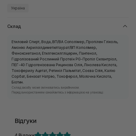
Україна
Склад
Етиловий Спирт, Вода, ВП/ВА Сополімер, Пропілен Гліколь,
Амонію Акрилоілдиметилтаурат/ВП Кополімер,
Феноксиетанол, Етилгексилгліцерин, Пантенол,
Гідролізований Рослинний Протеїн PG-Пропіл Силантріол,
ПЕГ-40 Гідрогенізована Рицинова Олія, Лінолева Кислота,
Токоферилу Ацетат, Ретиніл Пальмітат, Соєва Олія, Калію
Сорбат, Бензоат Натрію, Токоферол, Молочна Кислота,
Біотин.
Склад засобу може змінюватись виробником.
Перед використанням ознайомтесь з інформацією на упаковці.
Відгуки
4 Відгуки