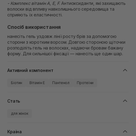
- Комплекс вітамін А, Е, F
. Антиоксиданти, які захищають
волоски від впливу навколишнього середовища та
сприяють їх еластичності.
Спосіб використання
нанесіть гель уздовж лінії росту брів за допомогою
сторони з коротким ворсом. Довгою стороною щіточки
розподіліть гель на волосках, надаючи бровам бажану
форму. Для сильнішої фіксації — нанесіть ще один шар.
Активний компонент
Біотин
Вітамін Е
Пантенол
Протеїни
Стать
для жінок
Країна