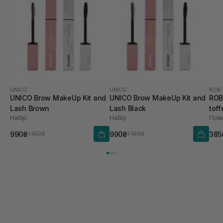
UNICO
UNICO
ROB
UNICO Brow MakeUp Kit and
UNICO Brow MakeUp Kit and
ROB
Lash Brown
Lash Black
toff
Набір
Набір
Пома
990₴
990₴
385
1 160₴
1 160₴