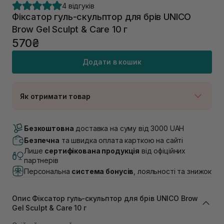
4 відгуків
Фіксатор гуль-скульптор для брів UNICO
Brow Gel Sculpt & Care 10 г
570₴
Додати в кошик
Як отримати товар
Доставка Новою Поштою
В наявності
Безкоштовна
доставка на суму від 3000 UAH
Самовивіз м. Луцьк, вул. Винниченка 4
Безпечна
та швидка оплата карткою на сайті
В наявності
Лише
сертифікована продукція
від офіційних
Самовивіз м. Львів, вул. Академіка Підстригача, 1В
партнерів
(Duck’s Lake)
Персональна
система бонусів
, лояльності та знижок
В наявності
Самовивіз м. Львів, вул. Івана Франка 36
В наявності
Опис Фіксатор гуль-скульптор для брів UNICO Brow
Самовивіз м. Львів, вул. Степана Бандери 45
Gel Sculpt & Care 10 г
В наявності