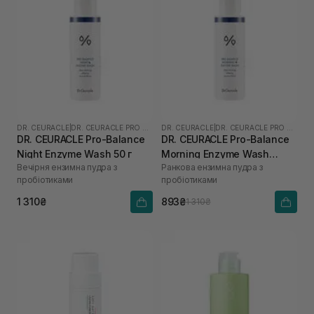
DR. CEURACLE
|
DR. CEURACLE PRO BALANCE
DR. CEURACLE
|
DR. CEURACLE PRO BALANCE
DR. CEURACLE Pro-Balance
DR. CEURACLE Pro-Balance
Night Enzyme Wash 50 г
Morning Enzyme Wash
Вечірня ензимна пудра з
Ранкова ензимна пудра з
(термін до 01.27р.) 50 г
пробіотиками
пробіотиками
1 310₴
893₴
1 310₴