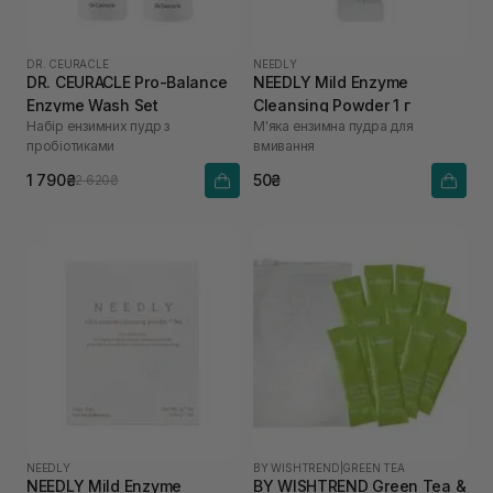
DR. CEURACLE
NEEDLY
DR. CEURACLE Pro-Balance
NEEDLY Mild Enzyme
Enzyme Wash Set
Cleansing Powder 1 г
Набір ензимних пудр з
М'яка ензимна пудра для
пробіотиками
вмивання
1 790₴
50₴
2 620₴
NEEDLY
BY WISHTREND
|
GREEN TEA
NEEDLY Mild Enzyme
BY WISHTREND Green Tea &