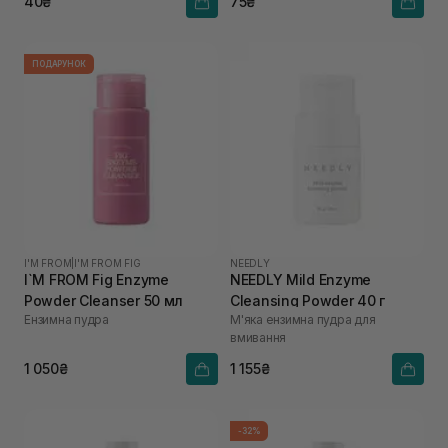
40₴
75₴
ПОДАРУНОК
I'M FROM
|
I'M FROM FIG
NEEDLY
I`M FROM Fig Enzyme
NEEDLY Mild Enzyme
Powder Cleanser 50 мл
Cleansing Powder 40 г
Ензимна пудра
М'яка ензимна пудра для
вмивання
1 050₴
1 155₴
-32%