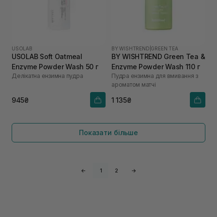
USOLAB
BY WISHTREND
|
GREEN TEA
USOLAB Soft Oatmeal
BY WISHTREND Green Tea &
Enzyme Powder Wash 50 г
Enzyme Powder Wash 110 г
Делікатна ензимна пудра
Пудра ензимна для вмивання з
ароматом матчі
945₴
1 135₴
Показати більше
←
1
2
→