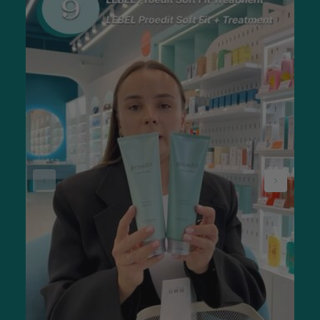
зібрані найкращі засоби для догляду за шкірою від
провідних брендів. Тут можна знайти широкий вибір
продуктів, розроблених спеціально для чутливої та
схильної до акне шкіри. Якість – на першому місці: магазин
працює тільки з офіційними постачальниками, тому кожен
товар – сертифікований, безпечний і повністю відповідає
заявленому складу.
Sisters регулярно оновлює асортимент і пропонує чесну
вартість без штучних націнок.
Замовлення оформлюється всього в кілька кліків, і вже за 1–
2 дні можна отримати б’юті-засіб у будь-якому
куточку України.