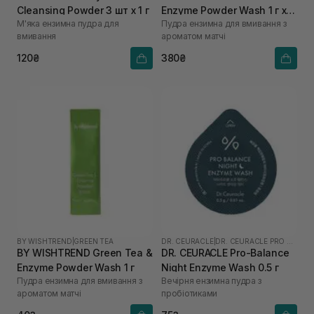
Cleansing Powder 3 шт х 1 г
Enzyme Powder Wash 1 г х
М'яка ензимна пудра для
Пудра ензимна для вмивання з
10 шт
вмивання
ароматом матчі
120₴
380₴
BY WISHTREND
|
GREEN TEA
DR. CEURACLE
|
DR. CEURACLE PRO BALANCE
BY WISHTREND Green Tea &
DR. CEURACLE Pro-Balance
Enzyme Powder Wash 1 г
Night Enzyme Wash 0.5 г
Пудра ензимна для вмивання з
Вечірня ензимна пудра з
ароматом матчі
пробіотиками