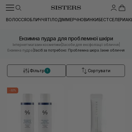
ВОЛОССЯ
ОБЛИЧЧЯ
ТІЛО
ДІМ
МЕРЧ
НОВИНКИ
БЕСТСЕЛЕРИ
АК
Ензимна пудра для проблемної шкіри
|
|
Інтернет магазин косметики
Засоби для ексфоліації обличчя
|
Ензимна пудра
Засіб за потребою: Проблемна шкіра /акне обличчя
Фільтр
Сортувати
1
-32%