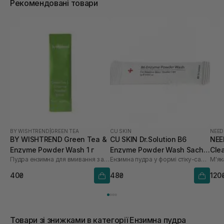
Рекомендовані товари
BY WISHTREND
|
GREEN TEA
CU SKIN
NEED
BY WISHTREND Green Tea &
CU SKIN Dr.Solution B6
NEE
Enzyme Powder Wash 1 г
Enzyme Powder Wash Sachet
Clea
Пудра ензимна для вмивання з ароматом матчі
Ензимна пудра у формі стіку-саше з піридоксином та каламіном
для проблемної та жирної
шкіри 1шт* 1 г
40₴
48₴
120
Товари зі знижками в категорії Ензимна пудра