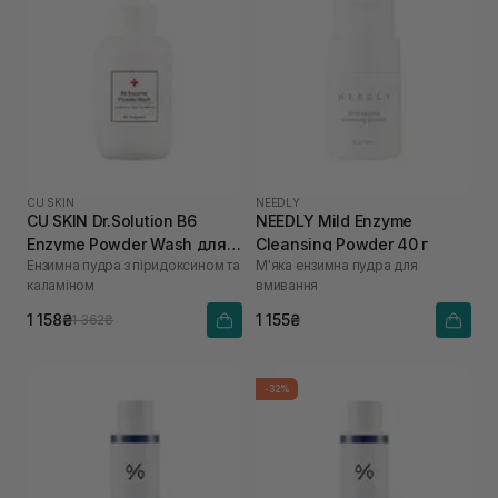
CU SKIN
NEEDLY
CU SKIN Dr.Solution B6
NEEDLY Mild Enzyme
Enzyme Powder Wash для
Cleansing Powder 40 г
Ензимна пудра з піридоксином та
М'яка ензимна пудра для
проблемної та жирної
каламіном
вмивання
шкіри 55 г
1 158₴
1 155₴
1 362₴
-32%