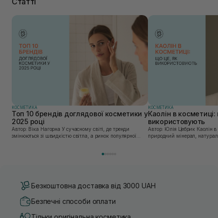
Статті
КОСМЕТИКА
КОСМЕТИКА
Топ 10 брендів доглядової косметики у
Каолін в косметиці: 
2025 році
використовують
Автор: Віка Нагорна У сучасному світі, де тренди
Автор: Юлія Цебрик Каолін в косметології – це
змінюються зі швидкістю світла, а ринок популярної
природний мінерал, натураль
косметики переповнений новими пропозиціями, вибір
безліч переваг для шкіри обл
засобу для себе стає справжнім викликом. 2025 р...
завдяки великій кількості ко
Безкоштовна доставка від 3000 UAH
Безпечні способи оплати
Тільки оригінальна косметика