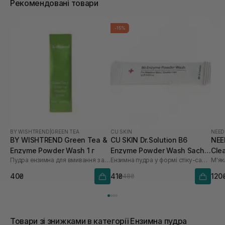
Рекомендовані товари
-15%
BY WISHTREND
|
GREEN TEA
CU SKIN
NEED
BY WISHTREND Green Tea &
CU SKIN Dr.Solution B6
NEE
Enzyme Powder Wash 1 г
Enzyme Powder Wash Sachet
Clea
Пудра ензимна для вмивання з ароматом матчі
Ензимна пудра у формі стіку-саше з піридоксином та каламіном
для проблемної та жирної
шкіри 1шт* 1 г
40₴
41₴
120
48₴
Товари зі знижками в категорії Ензимна пудра