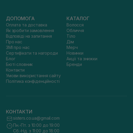
ДОПОМОГА
КАТАЛОГ
Оплата та доставка
Волосся
Як зробити замовлення
Обличчя
Відповіді на запитання
Тіло
Про нас
Дім
ЗМІ про нас
Мерч
Сертифікати та нагороди
Новинки
Блог
Акції та знижки
Бюті словник
Бренди
Контакти
Умови використання сайту
Політика конфіденційності
КОНТАКТИ
sisters.co.ua@gmail.com
Пн.-Пт. з 10:00 до 19:00
Сб.-Нд. з 11:00 до 18:00