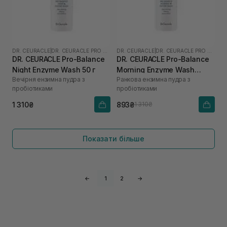
DR. CEURACLE
|
DR. CEURACLE PRO BALANCE
DR. CEURACLE
|
DR. CEURACLE PRO BALANCE
DR. CEURACLE Pro-Balance
DR. CEURACLE Pro-Balance
Night Enzyme Wash 50 г
Morning Enzyme Wash
Вечірня ензимна пудра з
Ранкова ензимна пудра з
(термін до 01.27р.) 50 г
пробіотиками
пробіотиками
1 310₴
893₴
1 310₴
Показати більше
←
1
2
→