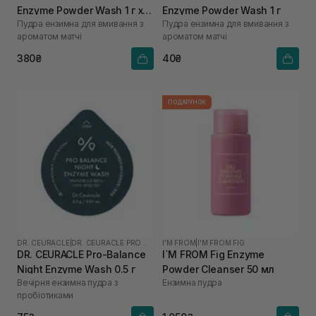
Enzyme Powder Wash 1 г х
Enzyme Powder Wash 1 г
Пудра ензимна для вмивання з
Пудра ензимна для вмивання з
10 шт
ароматом матчі
ароматом матчі
380₴
40₴
ПОДАРУНОК
DR. CEURACLE
|
DR. CEURACLE PRO BALANCE
I'M FROM
|
I'M FROM FIG
DR. CEURACLE Pro-Balance
I`M FROM Fig Enzyme
Night Enzyme Wash 0.5 г
Powder Cleanser 50 мл
Вечірня ензимна пудра з
Ензимна пудра
пробіотиками