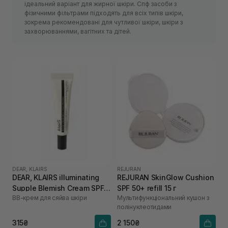
ідеальний варіант для жирної шкіри. Спф засоби з
фізичними фільтрами підходять для всіх типів шкіри,
зокрема рекомендовані для чутливої шкіри, шкіри з
захворюваннями, вагітних та дітей.
DEAR, KLAIRS
REJURAN
DEAR, KLAIRS illuminating
REJURAN SkinGlow Cushion
Supple Blemish Cream SPF
SPF 50+ refill 15 г
ВВ-крем для сяйва шкіри
Мультифункціональний кушон з
40 10 мл
полінуклеотидами
315₴
2 150₴