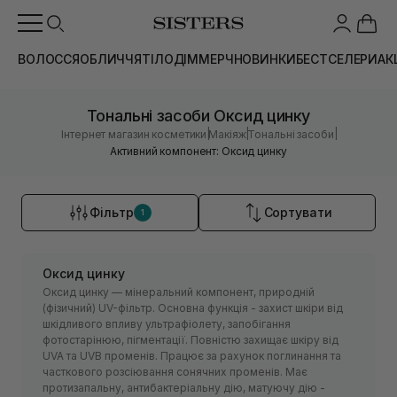
ВОЛОССЯ
ОБЛИЧЧЯ
ТІЛО
ДІМ
МЕРЧ
НОВИНКИ
БЕСТСЕЛЕРИ
АК
Тональні засоби Оксид цинку
|
|
|
Інтернет магазин косметики
Макіяж
Тональні засоби
Активний компонент: Оксид цинку
Фільтр
Сортувати
1
Оксид цинку
Оксид цинку — мінеральний компонент, природній
(фізичний) UV-фільтр. Основна функція - захист шкіри від
шкідливого впливу ультрафіолету, запобігання
фотостарінюю, пігментації. Повністю захищає шкіру від
UVA та UVB променів. Працює за рахунок поглинання та
часткового розсіювання сонячних променів. Має
протизапальну, антибактеріальну дію, матуючу дію -