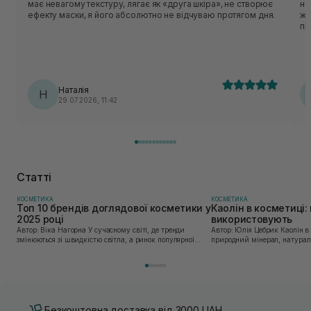
має невагому текстуру, лягає як «друга шкіра», не створює
не
ефекту маски, я його абсолютно не відчуваю протягом дня.
жи
пр
бі
тв
пр
Наталія
Н
29.07.2026, 11:42
Статті
КОСМЕТИКА
КОСМЕТИКА
Топ 10 брендів доглядової косметики у
Каолін в косметиці: 
2025 році
використовують
Автор: Віка Нагорна У сучасному світі, де тренди
Автор: Юлія Цебрик Каолін в косметології – це
змінюються зі швидкістю світла, а ринок популярної
природний мінерал, натураль
косметики переповнений новими пропозиціями, вибір
безліч переваг для шкіри обл
засобу для себе стає справжнім викликом. 2025 р...
завдяки великій кількості ко
Безкоштовна доставка від 3000 UAH