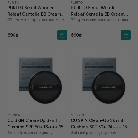
PURITO
PURITO
PURITO Seoul Wonder
PURITO Seoul Wonder
Releaf Centella BB Cream
Releaf Centella BB Cream
ВВ-крем з екстрактом центелли
ВВ-крем з екстрактом центелли
Natural Beige №23 30 мл
Light Beige №21 30 мл
690₴
690₴
CU SKIN
CU SKIN
CU SKIN Clean-Up Skinfit
CU SKIN Clean-Up Skinfit
Cushion SPF 50+ PA+++ 15 г
Cushion SPF 50+ PA+++ 15 г
Змінний рефіл до кушону
Змінний рефіл до кушону
23 тон
21 тон