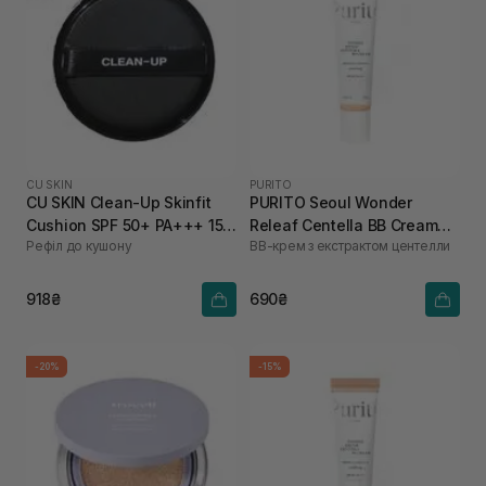
CU SKIN
PURITO
CU SKIN Clean-Up Skinfit
PURITO Seoul Wonder
Cushion SPF 50+ PA+++ 15 г
Releaf Centella BB Cream
Рефіл до кушону
ВВ-крем з екстрактом центелли
21 тон
Neutral Ivory №13 30 мл
918₴
690₴
-20%
-15%