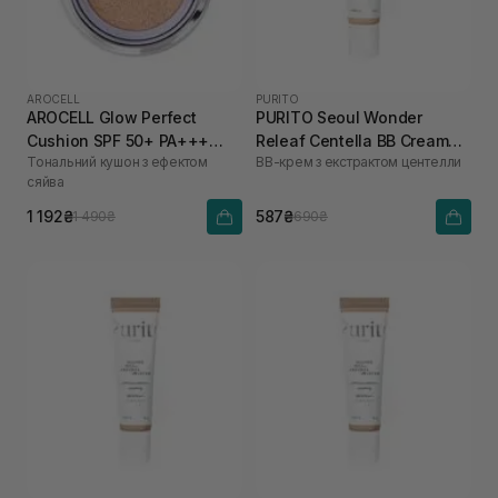
AROCELL
PURITO
AROCELL Glow Perfect
PURITO Seoul Wonder
Cushion SPF 50+ PA+++
Releaf Centella BB Cream
Тональний кушон з ефектом
ВВ-крем з екстрактом центелли
№21,15 г
Rose Ivory №15 30 мл
сяйва
1 192₴
587₴
1 490₴
690₴