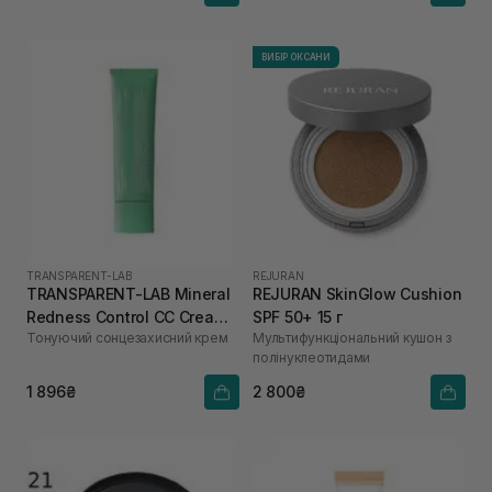
ВИБІР ОКСАНИ
TRANSPARENT-LAB
REJURAN
TRANSPARENT-LAB Mineral
REJURAN SkinGlow Cushion
Redness Control CC Cream
SPF 50+ 15 г
Тонуючий сонцезахисний крем
Мультифункціональний кушон з
SPF50 45 мл
полінуклеотидами
1 896₴
2 800₴