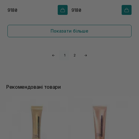
918₴
918₴
Показати більше
←
1
2
→
Рекомендовані товари