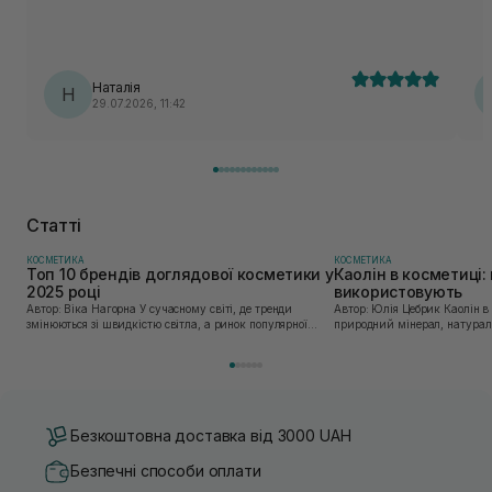
бі
тв
пр
Наталія
Н
29.07.2026, 11:42
Статті
КОСМЕТИКА
КОСМЕТИКА
Топ 10 брендів доглядової косметики у
Каолін в косметиці: 
2025 році
використовують
Автор: Віка Нагорна У сучасному світі, де тренди
Автор: Юлія Цебрик Каолін в косметології – це
змінюються зі швидкістю світла, а ринок популярної
природний мінерал, натураль
косметики переповнений новими пропозиціями, вибір
безліч переваг для шкіри обл
засобу для себе стає справжнім викликом. 2025 р...
завдяки великій кількості ко
Безкоштовна доставка від 3000 UAH
Безпечні способи оплати