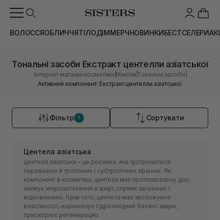
ВОЛОССЯ
ОБЛИЧЧЯ
ТІЛО
ДІМ
МЕРЧ
НОВИНКИ
БЕСТСЕЛЕРИ
АК
Тональні засоби Екстракт центелли азіатської
|
|
|
Інтернет магазин косметики
Макіяж
Тональні засоби
Активний компонент: Екстракт центелли азіатської
Фільтр
Сортувати
1
Центела азіатська
Центела азіатська – це рослина, яка зустрічається
переважно в тропічних і субтропічних країнах. Як
компонент в косметиці, центела має протизапальну дію,
знижує мікрозапалення в шкірі, сприяє загоєнню і
відновленню. Крім того, центела має зволожуючі
властивості, нормалізує гідроліпідний баланс шкіри,
прискорює регенерацію.