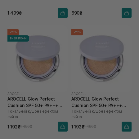
1 499₴
690₴
-20%
-20%
ВИБІР ІЛОНИ
AROCELL
AROCELL
AROCELL Glow Perfect
AROCELL Glow Perfect
Cushion SPF 50+ PA+++
Cushion SPF 50+ PA+++
Тональний кушон з ефектом
Тональний кушон з ефектом
№23, 15 г
№21,15 г
сяйва
сяйва
1 192₴
1 192₴
1 490₴
1 490₴