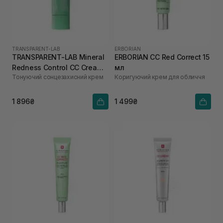
TRANSPARENT-LAB
ERBORIAN
TRANSPARENT-LAB Mineral
ERBORIAN CC Red Correct 15
Redness Control CC Cream
мл
Тонуючий сонцезахисний крем
Коригуючий крем для обличчя
SPF50 45 мл
1 896₴
1 499₴