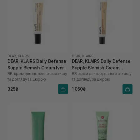
DEAR, KLAIRS
DEAR, KLAIRS
DEAR, KLAIRS Daily Defense
DEAR, KLAIRS Daily Defense
Supple Blemish Cream Ivory
Supple Blemish Cream
BB-крем для щоденного захисту
BB-крем для щоденного захисту
Beige 10 г
Natural Beige 40 г
та догляду за шкірою
та догляду за шкірою
325₴
1 050₴