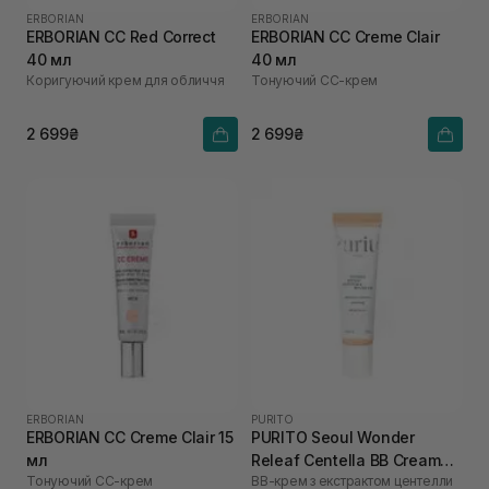
ERBORIAN
ERBORIAN
ERBORIAN CC Red Correct
ERBORIAN CC Creme Clair
40 мл
40 мл
Коригуючий крем для обличчя
Тонуючий СС-крем
2 699₴
2 699₴
ERBORIAN
PURITO
ERBORIAN CC Creme Clair 15
PURITO Seoul Wonder
мл
Releaf Centella BB Cream
Тонуючий СС-крем
ВВ-крем з екстрактом центелли
Neutral Ivory №13 30 мл