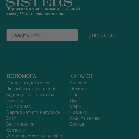
Підпишись на наші новини
та отримуй
знижку 5% на перше замовлення
Email
підписатись
ДОПОМОГА
КАТАЛОГ
Оплата та доставка
Волосся
Як зробити замовлення
Обличчя
Відповіді на запитання
Тіло
Про нас
Дім
ЗМІ про нас
Мерч
Сертифікати та нагороди
Новинки
Блог
Акції та знижки
Бюті словник
Бренди
Контакти
Умови використання сайту