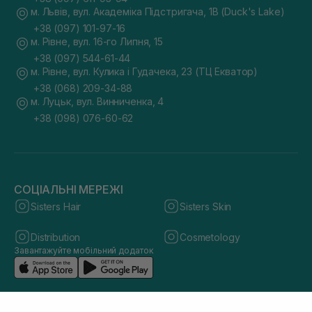
м. Львів, вул. Академіка Підстригача, 1В (Duck's Lake)
+38 (097) 101-97-16
м. Рівне, вул. 16-го Липня, 15
+38 (097) 544-61-44
м. Рівне, вул. Кулика і Гудачека, 23 (ТЦ Екватор)
+38 (068) 209-34-88
м. Луцьк, вул. Винниченка, 4
+38 (098) 076-60-62
СОЦІАЛЬНІ МЕРЕЖІ
Sisters Hair
Sisters Skin
Distribution
Cosmetology
Завантажуйте мобільний додаток