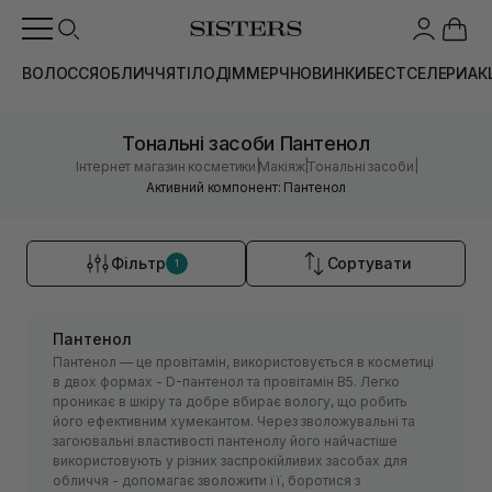
ВОЛОССЯ
ОБЛИЧЧЯ
ТІЛО
ДІМ
МЕРЧ
НОВИНКИ
БЕСТСЕЛЕРИ
АК
Тональні засоби Пантенол
|
|
|
Інтернет магазин косметики
Макіяж
Тональні засоби
Активний компонент: Пантенол
Фільтр
Сортувати
1
Пантенол
Пантенол — це провітамін, використовується в косметиці
в двох формах - D-пантенол та провітамін В5. Легко
проникає в шкіру та добре вбирає вологу, що робить
його ефективним хумекантом. Через зволожувальні та
загоювальні властивості пантенолу його найчастіше
використовують у різних заспрокійливих засобах для
обличчя - допомагає зволожити її, боротися з