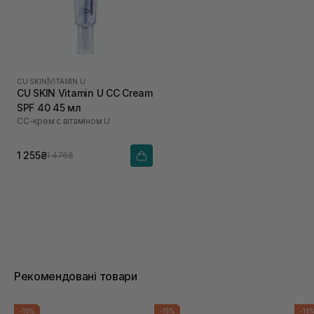
CU SKIN
|
VITAMIN U
CU SKIN Vitamin U CC Cream
SPF 40 45 мл
СС-крем с вітаміном U
1 255₴
1 476₴
Рекомендовані товари
-15%
-15%
-15