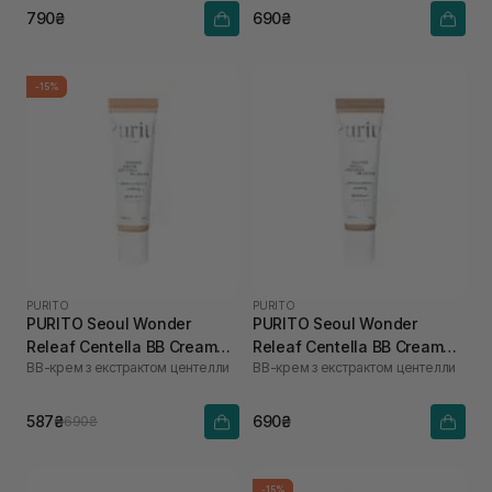
790₴
690₴
-15%
PURITO
PURITO
PURITO Seoul Wonder
PURITO Seoul Wonder
Releaf Centella BB Cream
Releaf Centella BB Cream
ВВ-крем з екстрактом центелли
ВВ-крем з екстрактом центелли
Rose Ivory №15 30 мл
Natural Beige №23 30 мл
587₴
690₴
690₴
-15%