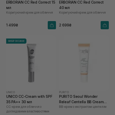
ERBORIAN CC Red Correct 15
ERBORIAN CC Red Correct
мл
40 мл
Коригуючий крем для обличчя
Коригуючий крем для обличчя
1 499₴
2 699₴
ВИБІР ОКСАНИ
UNICO
PURITO
UNICO CC-Cream with SPF
PURITO Seoul Wonder
35 PA++ 30 мл
Releaf Centella BB Cream
СС-крем для обличчя з
ВВ-крем з екстрактом центелли
Neutral Ivory №13 30 мл
доглядовими властивостями