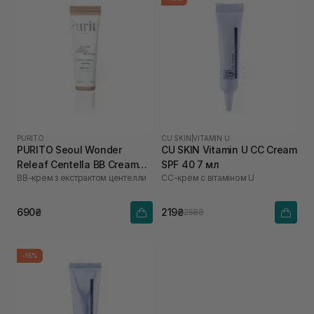
PURITO
CU SKIN
|
VITAMIN U
PURITO Seoul Wonder
CU SKIN Vitamin U CC Cream
Releaf Centella BB Cream
SPF 40 7 мл
ВВ-крем з екстрактом центелли
СС-крем с вітаміном U
Light Beige №21 30 мл
690₴
219₴
258₴
-15%