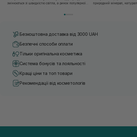
змінюються зі швидкістю світла, а ринок популярної
природний мінерал, натураль
косметики переповнений новими пропозиціями, вибір
безліч переваг для шкіри обл
засобу для себе стає справжнім викликом. 2025 р...
завдяки великій кількості ко
Безкоштовна доставка від 3000 UAH
Безпечні способи оплати
Тільки оригінальна косметика
Система бонусів та лояльності
Кращі ціни та топ товари
Рекомендації від косметологів