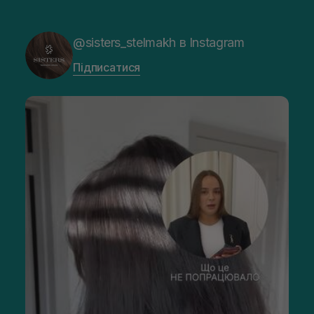
@sisters_stelmakh в Instagram
Підписатися