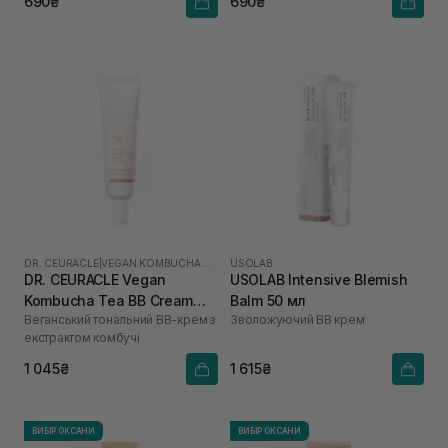
690₴
690₴
DR. CEURACLE
|
VEGAN KOMBUCHA TEA
USOLAB
DR. CEURACLE Vegan
USOLAB Intensive Blemish
Kombucha Tea BB Cream
Balm 50 мл
Веганський тональний ВВ-крем з
Зволожуючий ВВ крем
Normal 30 мл
екстрактом комбучі
1 045₴
1 615₴
ВИБІР ОКСАНИ
ВИБІР ОКСАНИ