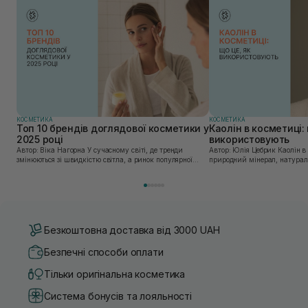
КОСМЕТИКА
КОСМЕТИКА
Топ 10 брендів доглядової косметики у
Каолін в косметиці: 
2025 році
використовують
Автор: Віка Нагорна У сучасному світі, де тренди
Автор: Юлія Цебрик Каолін в косметології – це
змінюються зі швидкістю світла, а ринок популярної
природний мінерал, натураль
косметики переповнений новими пропозиціями, вибір
безліч переваг для шкіри обл
засобу для себе стає справжнім викликом. 2025 р...
завдяки великій кількості ко
Безкоштовна доставка від 3000 UAH
Безпечні способи оплати
Тільки оригінальна косметика
Система бонусів та лояльності