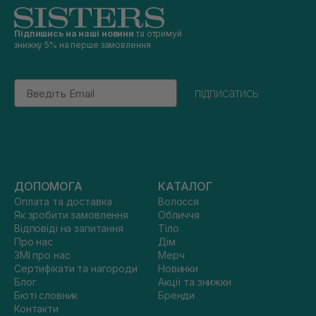
Підпишись на наші новини
та отримуй
знижку 5% на перше замовлення
Email
підписатись
ДОПОМОГА
КАТАЛОГ
Оплата та доставка
Волосся
Як зробити замовлення
Обличчя
Відповіді на запитання
Тіло
Про нас
Дім
ЗМІ про нас
Мерч
Сертифікати та нагороди
Новинки
Блог
Акції та знижки
Бюті словник
Бренди
Контакти