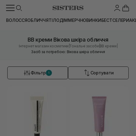
ВОЛОССЯ
ОБЛИЧЧЯ
ТІЛО
ДІМ
МЕРЧ
НОВИНКИ
БЕСТСЕЛЕРИ
АК
BB креми Вікова шкіра обличчя
|
|
|
Інтернет магазин косметики
Тональні засоби
BB креми
Засіб за потребою: Вікова шкіра обличчя
Фільтр
Сортувати
1