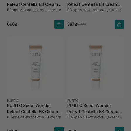
Releaf Centella BB Cream
Releaf Centella BB Cream
ВВ-крем з екстрактом центелли
ВВ-крем з екстрактом центелли
Neutral Ivory №13 30 мл
Rose Ivory №15 30 мл
690₴
587₴
690₴
PURITO
PURITO
PURITO Seoul Wonder
PURITO Seoul Wonder
Releaf Centella BB Cream
Releaf Centella BB Cream
ВВ-крем з екстрактом центелли
ВВ-крем з екстрактом центелли
Natural Beige №23 30 мл
Light Beige №21 30 мл