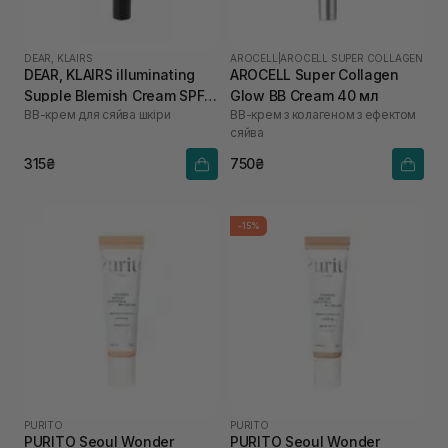
DEAR, KLAIRS
AROCELL
|
AROCELL SUPER COLLAGEN
DEAR, KLAIRS illuminating
AROCELL Super Collagen
Supple Blemish Cream SPF
Glow BB Cream 40 мл
ВВ-крем для сяйва шкіри
ВВ-крем з колагеном з ефектом
40 10 мл
сяйва
315₴
750₴
-15%
PURITO
PURITO
PURITO Seoul Wonder
PURITO Seoul Wonder