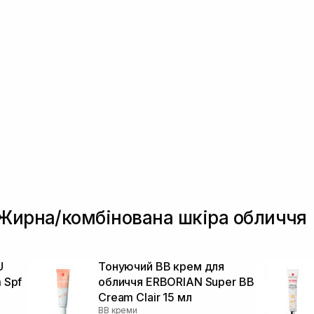
 Жирна/комбінована шкіра обличчя
U
Тонуючий BB крем для
 Spf
обличчя ERBORIAN Super ВВ
Cream Clair 15 мл
BB креми