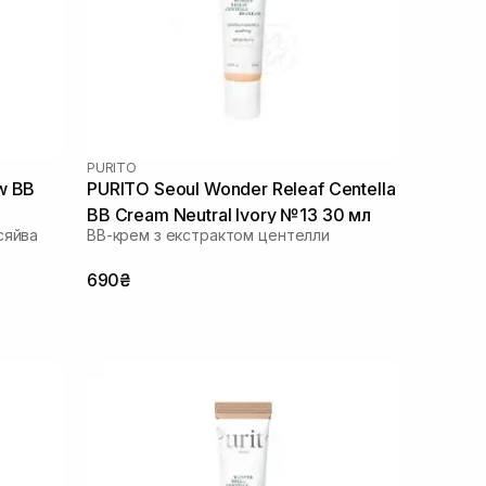
PURITO
w BB
PURITO Seoul Wonder Releaf Centella
BB Cream Neutral Ivory №13 30 мл
сяйва
ВВ-крем з екстрактом центелли
690₴