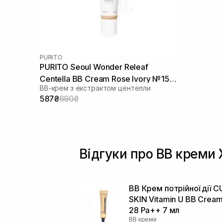
PURITO
PURITO Seoul Wonder Releaf
Centella BB Cream Rose Ivory №15
ВВ-крем з екстрактом центелли
30 мл
587₴
690₴
Відгуки про BB креми
BB Крем потрійної дії C
SKIN Vitamin U BB Cream
28 Pa++ 7 мл
BB креми