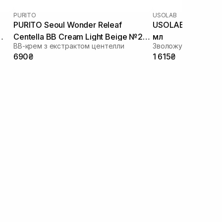
PURITO
USOLAB
PURITO Seoul Wonder Releaf
USOLAB Intensive
Centella BB Cream Light Beige №21
мл
ВВ-крем з екстрактом центелли
Зволожуючий ВВ кр
30 мл
690₴
1 615₴