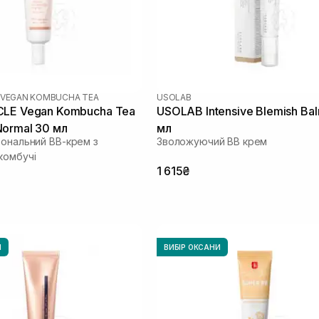
VEGAN KOMBUCHA TEA
USOLAB
CLE Vegan Kombucha Tea
USOLAB Intensive Blemish Ba
ormal 30 мл
мл
тональний ВВ-крем з
Зволожуючий ВВ крем
комбучі
1 615₴
И
ВИБІР ОКСАНИ