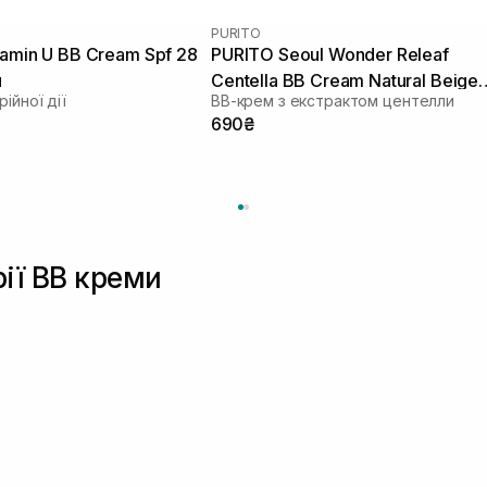
PURITO
tamin U BB Cream Spf 28
PURITO Seoul Wonder Releaf
л
Centella BB Cream Natural Beige
ійної дії
ВВ-крем з екстрактом центелли
№23 30 мл
690₴
рії BB креми