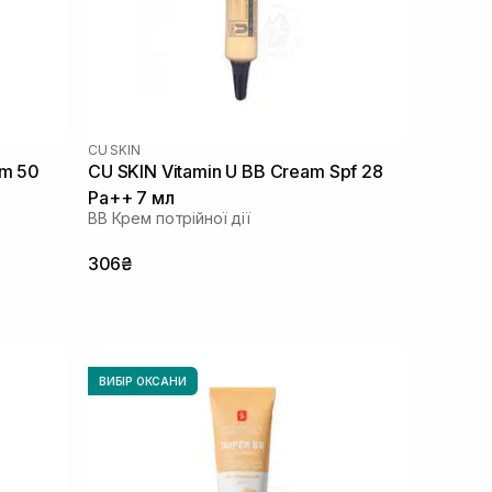
CU SKIN
lm 50
CU SKIN Vitamin U BB Cream Spf 28
Pa++ 7 мл
BB Крем потрійної дії
306₴
ВИБІР ОКСАНИ