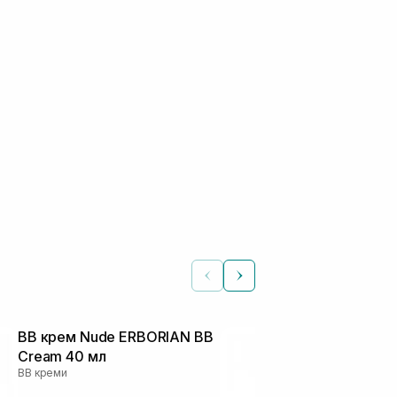
ВВ крем Nude ERBORIAN BB
BB Крем потр
Cream 40 мл
SKIN Vitamin
BB креми
28 Pa++ 45 
BB креми