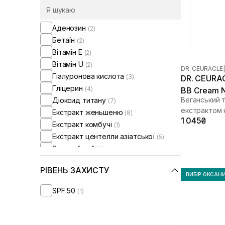
Шкіра обличчя з порушеним
мікробіомом
(+10)
Аденозин
(2)
Бетаїн
(2)
Вітамін Е
(2)
Вітамін U
(2)
DR. CEURACLE
|
Гіалуронова кислота
(3)
DR. CEURA
Гліцерин
(4)
BB Cream N
Веганський 
Діоксид титану
(7)
екстрактом 
Екстракт женьшеню
(8)
1 045₴
Екстракт комбучі
(1)
Екстракт центелли азіатської
(5)
Зелений чай
(1)
Колаген
(2)
РІВЕНЬ ЗАХИСТУ
Ніацинамід
(14)
ВИБІР ОКСАН
Оксид цинку
(10)
SPF 50
(1)
Олія жожоба
(4)
Пантенол
(4)
Пептиди
(2)