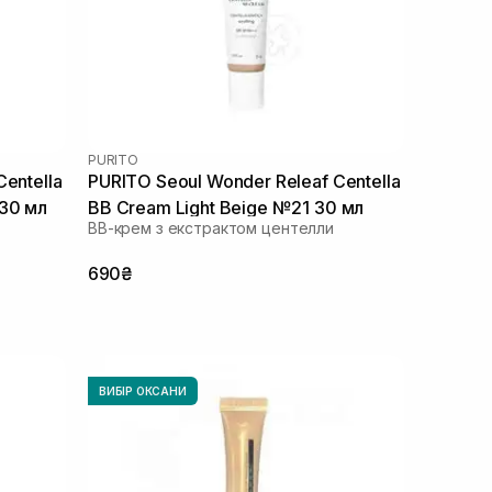
PURITO
entella
PURITO Seoul Wonder Releaf Centella
 30 мл
BB Cream Light Beige №21 30 мл
ВВ-крем з екстрактом центелли
690₴
ВИБІР ОКСАНИ