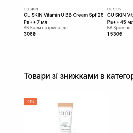
CU SKIN
CU SKIN
CU SKIN Vitamin U BB Cream Spf 28
CU SKIN Vi
Pa++ 7 мл
Pa++ 45 м
BB Крем потрійної дії
BB Крем потр
306₴
1 530₴
Товари зі знижками в катего
-15%