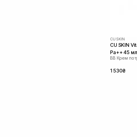
Полінуклеотиди
(2)
Сквалан
(1)
Токоферол
(2)
CU SKIN
CU SKIN Vi
Pa++ 45 м
BB Крем потр
1 530₴