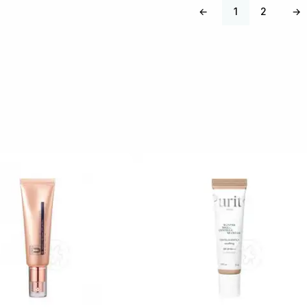
←
1
2
→