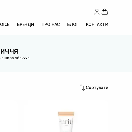
OICE
БРЕНДИ
ПРО НАС
БЛОГ
КОНТАКТИ
личчя
на шкіра обличчя
Сортувати