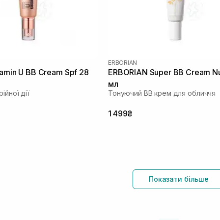
ERBORIAN
tamin U BB Cream Spf 28
ERBORIAN Super ВВ Cream N
л
мл
ійної дії
Тонуючий BB крем для обличчя
1 499₴
Показати більше