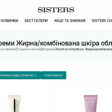
НОВИНКИ
БЕСТСЕЛЕРИ
АКЦІЇ ТА ЗНИЖКИ
SISTERS CH
реми Жирна/комбінована шкіра об
|
|
|
н косметики
Тональні засоби
BB креми
Засіб за потребою: Жирна/комбінова
нована шкіра обличчя
Очистити всі