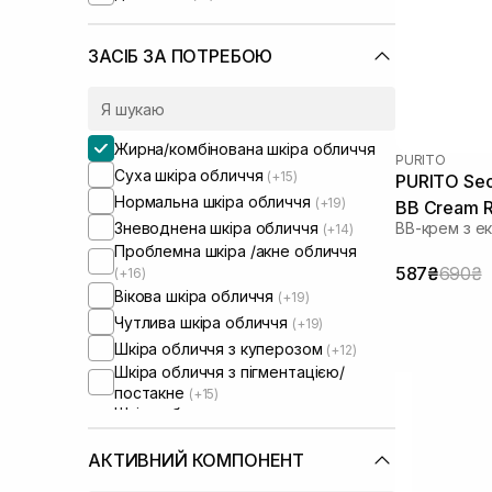
ЗАСІБ ЗА ПОТРЕБОЮ
Жирна/комбінована шкіра обличчя
PURITO
Суха шкіра обличчя
(+15)
PURITO Seo
Нормальна шкіра обличчя
(+19)
BB Cream R
Зневоднена шкіра обличчя
ВВ-крем з е
(+14)
Проблемна шкіра /акне обличчя
587₴
690₴
(+16)
Вікова шкіра обличчя
(+19)
Чутлива шкіра обличчя
(+19)
Шкіра обличчя з куперозом
(+12)
Шкіра обличчя з пігментацією/
постакне
(+15)
Шкіра обличчя з розширеними
порами
(+11)
Шкіра обличчя з порушеним
АКТИВНИЙ КОМПОНЕНТ
барʼєром
(+10)