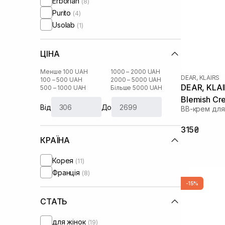
Erborian
(8)
Purito
(4)
Usolab
(1)
ЦІНА
Менше 100 UAH
1000 – 2000 UAH
DEAR, KLAIRS
100 – 500 UAH
2000 – 5000 UAH
DEAR, KLAIR
500 – 1000 UAH
Більше 5000 UAH
Blemish Cr
Від
До
ВВ-крем для
315₴
КРАЇНА
Корея
(11)
Франція
(8)
-15%
СТАТЬ
для жінок
(19)