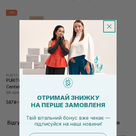
-15%
PURITO
PURITO Seoul Wonder Releaf
Centella BB Cream Rose Ivory
ВВ-крем з екстрактом центелли
№15 30 мл
ОТРИМАЙ ЗНИЖКУ
587₴
690₴
НА ПЕРШЕ ЗАМОВЛЕНЯ
Твій вітальний бонус вже чекає —
Відгуки про BB креми Нормальна шкіра обличчя
підписуйся
на
наші новини!
email