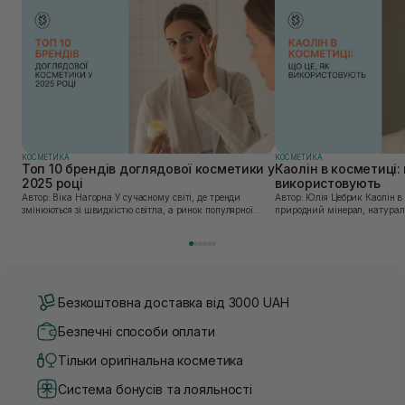
КОСМЕТИКА
КОСМЕТИКА
Топ 10 брендів доглядової косметики у
Каолін в косметиці: 
2025 році
використовують
Автор: Віка Нагорна У сучасному світі, де тренди
Автор: Юлія Цебрик Каолін в косметології – це
змінюються зі швидкістю світла, а ринок популярної
природний мінерал, натураль
косметики переповнений новими пропозиціями, вибір
безліч переваг для шкіри обл
засобу для себе стає справжнім викликом. 2025 р...
завдяки великій кількості ко
Безкоштовна доставка від 3000 UAH
Безпечні способи оплати
Тільки оригінальна косметика
Система бонусів та лояльності