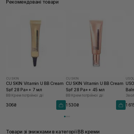
Рекомендовані товари
CU SKIN
CU SKIN
USO
CU SKIN Vitamin U BB Cream
CU SKIN Vitamin U BB Cream
USO
Spf 28 Pa++ 7 мл
Spf 28 Pa++ 45 мл
Bal
BB Крем потрійної дії
BB Крем потрійної дії
Зво
306₴
1 530₴
1 61
Товари зі знижками в категорії BB креми