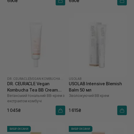
690₴
690₴
DR. CEURACLE
|
VEGAN KOMBUCHA TEA
USOLAB
DR. CEURACLE Vegan
USOLAB Intensive Blemish
Kombucha Tea BB Cream
Balm 50 мл
Веганський тональний ВВ-крем з
Зволожуючий ВВ крем
Normal 30 мл
екстрактом комбучі
1 045₴
1 615₴
ВИБІР ОКСАНИ
ВИБІР ОКСАНИ