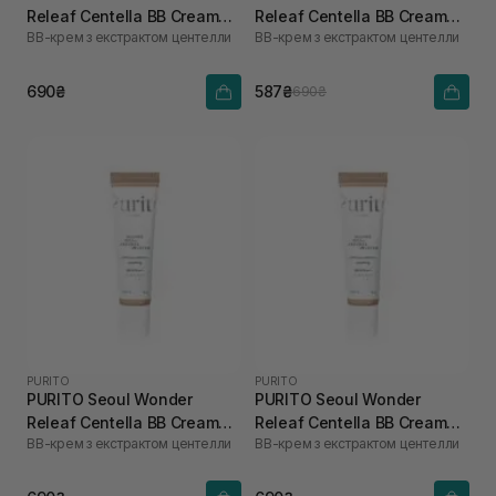
Releaf Centella BB Cream
Releaf Centella BB Cream
ВВ-крем з екстрактом центелли
ВВ-крем з екстрактом центелли
Neutral Ivory №13 30 мл
Rose Ivory №15 30 мл
690₴
587₴
690₴
PURITO
PURITO
PURITO Seoul Wonder
PURITO Seoul Wonder
Releaf Centella BB Cream
Releaf Centella BB Cream
ВВ-крем з екстрактом центелли
ВВ-крем з екстрактом центелли
Natural Beige №23 30 мл
Light Beige №21 30 мл