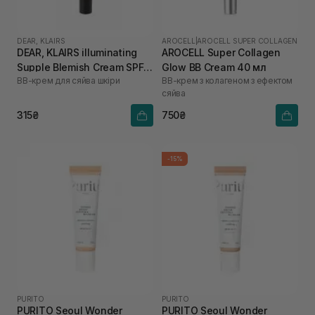
DEAR, KLAIRS
AROCELL
|
AROCELL SUPER COLLAGEN
DEAR, KLAIRS illuminating
AROCELL Super Collagen
Supple Blemish Cream SPF
Glow BB Cream 40 мл
ВВ-крем для сяйва шкіри
ВВ-крем з колагеном з ефектом
40 10 мл
сяйва
315₴
750₴
-15%
PURITO
PURITO
PURITO Seoul Wonder
PURITO Seoul Wonder