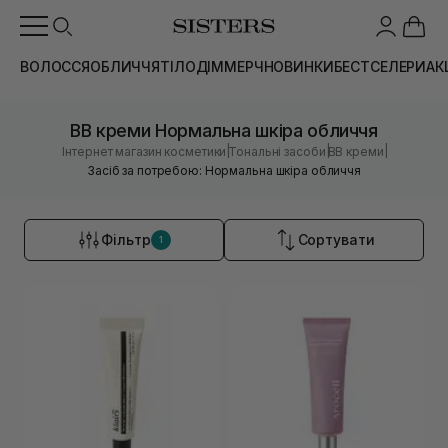
ВОЛОССЯ
ОБЛИЧЧЯ
ТІЛО
ДІМ
МЕРЧ
НОВИНКИ
БЕСТСЕЛЕРИ
АК
BB креми Нормальна шкіра обличчя
|
|
|
Інтернет магазин косметики
Тональні засоби
BB креми
Засіб за потребою: Нормальна шкіра обличчя
Фільтр
Сортувати
1