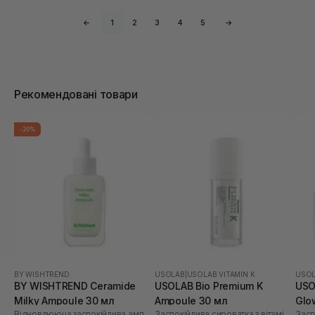
←
1
2
3
4
5
→
Рекомендовані товари
-20%
BY WISHTREND
USOLAB
|
USOLAB VITAMIN K
USO
BY WISHTREND Ceramide
USOLAB Bio Premium K
USO
Milky Ampoule 30 мл
Ampoule 30 мл
Glo
Відновлююча заспокійлива ампула для обличчя
Заспокійлива сироватка з вітаміном K