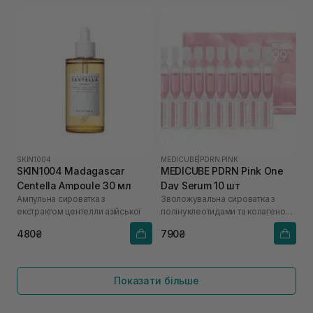
SKIN1004
MEDICUBE
|
PDRN PINK
SKIN1004 Madagascar
MEDICUBE PDRN Pink One
Centella Ampoule 30 мл
Day Serum 10 шт
Ампульна сироватка з
Зволожувальна сироватка з
екстрактом центелли азійської
полінуклеотидами та колагеном
для сяйва шкіри
480₴
790₴
Показати більше