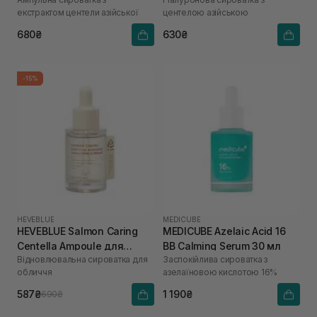
Serum 30 мл
екстрактом центели азійської
центелою азійською
680₴
630₴
-15%
HEVEBLUE
MEDICUBE
HEVEBLUE Salmon Caring
MEDICUBE Azelaic Acid 16
Centella Ampoule для
BB Calming Serum 30 мл
Відновлювальна сироватка для
Заспокійлива сироватка з
зволоження та зміцнення
обличчя
азелаїновою кислотою 16%
бар'єру 30 мл
587₴
1 190₴
690₴