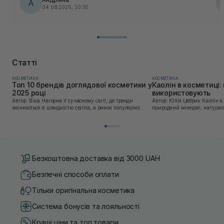
А
04.08.2026, 20:30
Статті
КОСМЕТИКА
КОСМЕТИКА
Топ 10 брендів доглядової косметики у
Каолін в косметиці: 
2025 році
використовують
Автор: Віка Нагорна У сучасному світі, де тренди
Автор: Юлія Цебрик Каолін в косметології – це
змінюються зі швидкістю світла, а ринок популярної
природний мінерал, натураль
косметики переповнений новими пропозиціями, вибір
безліч переваг для шкіри обл
засобу для себе стає справжнім викликом. 2025 р...
завдяки великій кількості ко
Безкоштовна доставка від 3000 UAH
Безпечні способи оплати
Тільки оригінальна косметика
Система бонусів та лояльності
Кращі ціни та топ товари