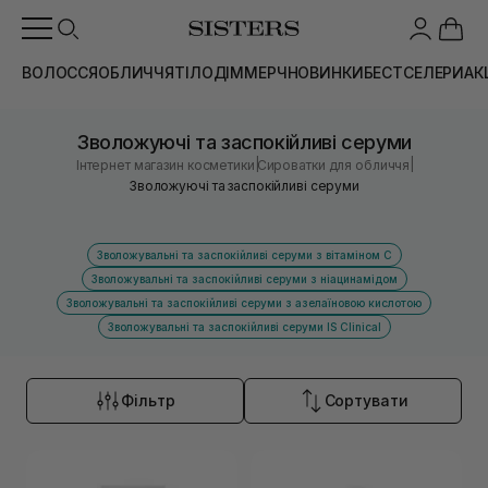
ВОЛОССЯ
ОБЛИЧЧЯ
ТІЛО
ДІМ
МЕРЧ
НОВИНКИ
БЕСТСЕЛЕРИ
АК
Зволожуючі та заспокійливі серуми
|
|
Інтернет магазин косметики
Сироватки для обличчя
Зволожуючі та заспокійливі серуми
Зволожувальні та заспокійливі серуми з вітаміном С
Зволожувальні та заспокійливі серуми з ніацинамідом
Зволожувальні та заспокійливі серуми з азелаїновою кислотою
Зволожувальні та заспокійливі серуми IS Clinical
Фільтр
Сортувати