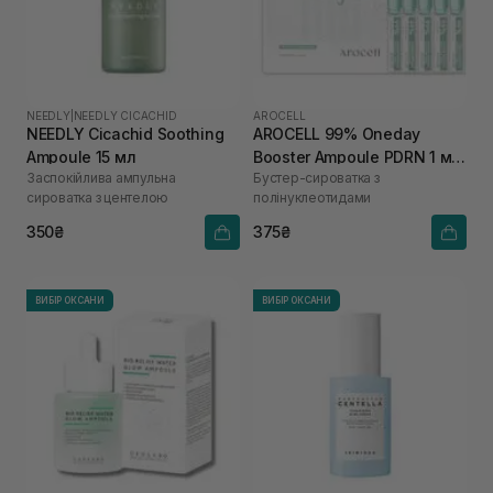
NEEDLY
|
NEEDLY CICACHID
AROCELL
NEEDLY Cicachid Soothing
AROCELL 99% Oneday
Ampoule 15 мл
Booster Ampoule PDRN 1 мл
Заспокійлива ампульна
Бустер-сироватка з
х 5 шт
сироватка з центелою
полінуклеотидами
350₴
375₴
ВИБІР ОКСАНИ
ВИБІР ОКСАНИ