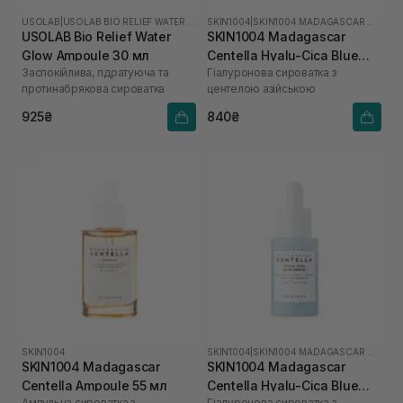
USOLAB
|
USOLAB BIO RELIEF WATER GLOW
SKIN1004
|
SKIN1004 MADAGASCAR CENTELLA HYALU-CICA
USOLAB Bio Relief Water
SKIN1004 Madagascar
Glow Ampoule 30 мл
Centella Hyalu-Cica Blue
Заспокійлива, гідратуюча та
Гіалуронова сироватка з
Serum 50 мл
протинабрякова сироватка
центелою азійською
925₴
840₴
SKIN1004
SKIN1004
|
SKIN1004 MADAGASCAR CENTELLA HYALU-CICA
SKIN1004 Madagascar
SKIN1004 Madagascar
Centella Ampoule 55 мл
Centella Hyalu-Cica Blue
Ампульна сироватка з
Гіалуронова сироватка з