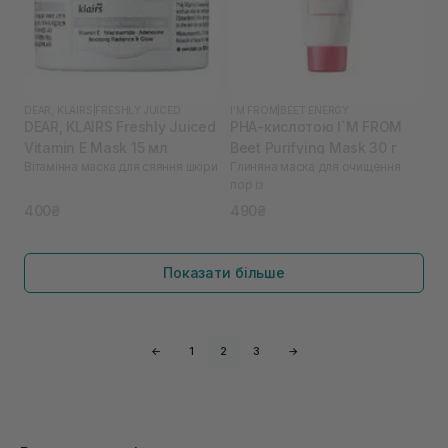
DEAR, KLAIRS
|
FRESHLY JUICED
I'M FROM
|
BEET ENERGY
DEAR, KLAIRS Freshly Juiced
PHA-кислотою I`M FROM
Vitamin E Mask 15 мл
Beet Purifying Mask 30 г
Вітамінна маска для сяяння шкіри
Глиняна маска для очищення
пор із
400₴
490₴
Показати більше
←
1
2
3
→