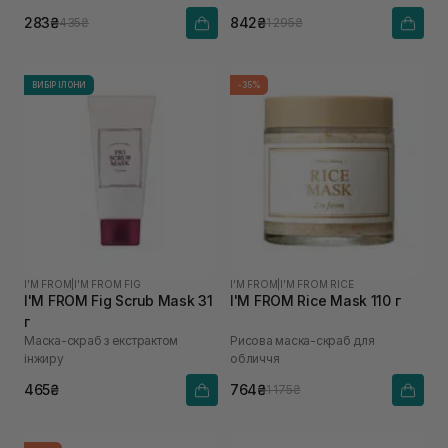
283₴
842₴
435₴
1 295₴
ВИБІР ІЛОНИ
-35%
I'M FROM
|
I'M FROM FIG
I'M FROM
|
I'M FROM RICE
I'M FROM Fig Scrub Mask 31
I'M FROM Rice Mask 110 г
г
Маска-скраб з екстрактом
Рисова маска-скраб для
інжиру
обличчя
465₴
764₴
1 175₴