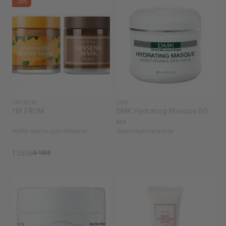
-50%
I'M FROM
DMK
I'M FROM
DMK Hydrating Masque 60
мл
Набір масок для обличчя
Зволожуюча маска
1 555₴
3 110₴