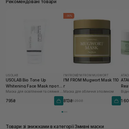
Рекомендовані товари
-35%
USOLAB
I'M FROM
|
I'M FROM MUGWORT
ATAC
USOLAB Bio Tone Up
I'M FROM Mugwort Mask 110
ATA
Whitening Face Mask проти
г
Rea
Маска для освітлення та сяяння шкіри обличчя
Маска для обличчя з полином
Відн
тьмяності та нерівного
50 
тону 50 мл
795₴
813₴
1 6
1 250₴
Товари зі знижками в категорії Змивні маски