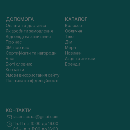
ДОПОМОГА
КАТАЛОГ
Оплата та доставка
Волосся
Як зробити замовлення
Обличчя
Відповіді на запитання
Тіло
Про нас
Дім
ЗМІ про нас
Мерч
Сертифікати та нагороди
Новинки
Блог
Акції та знижки
Бюті словник
Бренди
Контакти
Умови використання сайту
Політика конфіденційності
КОНТАКТИ
sisters.co.ua@gmail.com
Пн.-Пт. з 10:00 до 19:00
Сб.-Нд. з 11:00 до 18:00