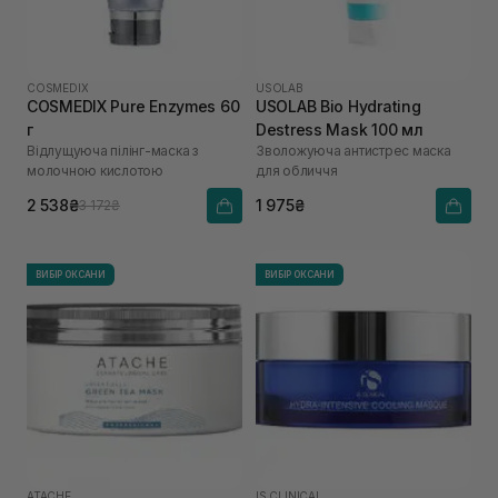
COSMEDIX
USOLAB
COSMEDIX Pure Enzymes 60
USOLAB Bio Hydrating
г
Destress Mask 100 мл
Відлущуюча пілінг-маска з
Зволожуюча антистрес маска
молочною кислотою
для обличчя
2 538₴
1 975₴
3 172₴
ВИБІР ОКСАНИ
ВИБІР ОКСАНИ
ATACHE
IS CLINICAL