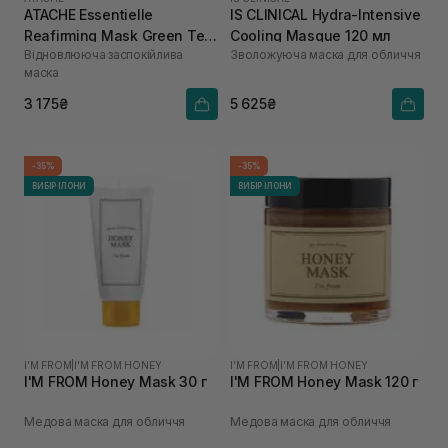
ATACHE Essentielle
IS CLINICAL Hydra-Intensive
Reafirming Mask Green Tea
Cooling Masque 120 мл
Відновлююча заспокійлива
Зволожуюча маска для обличчя
200 мл
маска
3 175₴
5 625₴
-35%
-35%
ВИБІР ІЛОНИ
ВИБІР ІЛОНИ
I'M FROM
|
I'M FROM HONEY
I'M FROM
|
I'M FROM HONEY
I'M FROM Honey Mask 30 г
I'M FROM Honey Mask 120 г
Медова маска для обличчя
Медова маска для обличчя