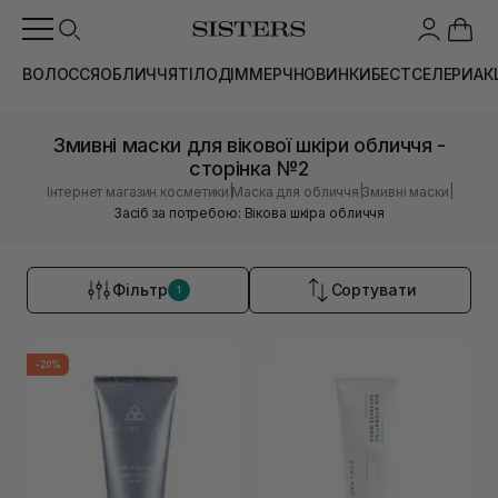
ВОЛОССЯ
ОБЛИЧЧЯ
ТІЛО
ДІМ
МЕРЧ
НОВИНКИ
БЕСТСЕЛЕРИ
АК
Змивні маски для вікової шкіри обличчя -
сторінка №2
|
|
|
Інтернет магазин косметики
Маска для обличчя
Змивні маски
Засіб за потребою: Вікова шкіра обличчя
Фільтр
Сортувати
1
-20%