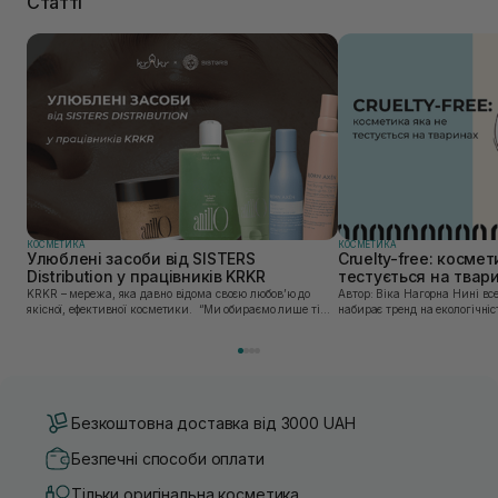
Статті
КОСМЕТИКА
КОСМЕТИКА
Улюблені засоби від SISTERS
Cruelty-free: космет
Distribution у працівників KRKR
тестується на твар
KRKR – мережа, яка давно відома своєю любов’ю до
Автор: Віка Нагорна Нині все більшої популярності
якісної, ефективної косметики. “Ми обираємо лише ті
набирає тренд на екологічніс
бренди, в яких впевнені — і які перевірили на собі. Одні
Це стосується і одягу, і харч
з таких — бренди, представлені SISTERS...
якою користуємось. Споживач
Безкоштовна доставка від 3000 UAH
Безпечні способи оплати
Тільки оригінальна косметика