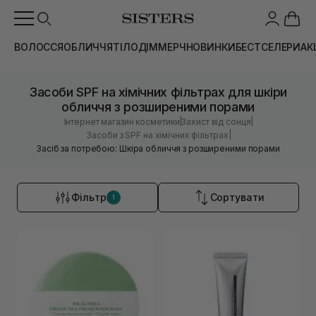
ВОЛОССЯ
ОБЛИЧЧЯ
ТІЛО
ДІМ
МЕРЧ
НОВИНКИ
БЕСТСЕЛЕРИ
АК
Засоби SPF на хімічних фільтрах для шкіри
обличчя з розширеними порами
|
|
Інтернет магазин косметики
Захист від сонця
|
Засоби з SPF на хімічних фільтрах
Засіб за потребою: Шкіра обличчя з розширеними порами
Фільтр
Сортувати
1