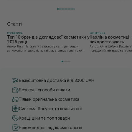
Статті
КОСМЕТИКА
КОСМЕТИКА
Топ 10 брендів доглядової косметики у
Каолін в косметиці: 
2025 році
використовують
Автор: Віка Нагорна У сучасному світі, де тренди
Автор: Юлія Цебрик Каолін в косметології – це
змінюються зі швидкістю світла, а ринок популярної
природний мінерал, натураль
косметики переповнений новими пропозиціями, вибір
безліч переваг для шкіри обл
засобу для себе стає справжнім викликом. 2025 р...
завдяки великій кількості ко
Безкоштовна доставка від 3000 UAH
Безпечні способи оплати
Тільки оригінальна косметика
Система бонусів та лояльності
Кращі ціни та топ товари
Рекомендації від косметологів