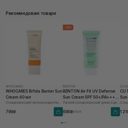
Рекомендовані товари
-19%
WHOCARES
BENTON
CU S
WHOCARES Bifida Barrier Sun
BENTON Air Fit UV Defense
CU 
Cream 40 мл
Sun Cream SPF 50+/PA++++
Sun
Сонцезахисний антиоксидантний крем
Легкий сонцезахисний крем з центелою
50 мл
60 
799₴
690₴
1 21
850₴