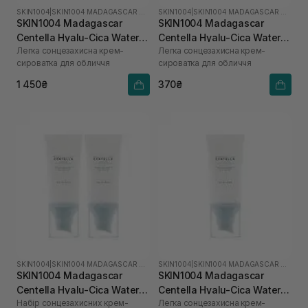
SKIN1004
|
SKIN1004 MADAGASCAR CENTELLA HYALU-CICA
SKIN1004
|
SKIN1004 MADAGASCAR CENTELLA HYALU-CICA
SKIN1004 Madagascar
SKIN1004 Madagascar
Centella Hyalu-Cica Water-
Centella Hyalu-Cica Water-
Легка сонцезахисна крем-
Легка сонцезахисна крем-
Fit Sun Serum SPF50+
Fit Sun Serum SPF50+
сироватка для обличчя
сироватка для обличчя
PA++++ 100 мл
PA++++ 15 мл
1 450₴
370₴
SKIN1004
|
SKIN1004 MADAGASCAR CENTELLA HYALU-CICA
SKIN1004
|
SKIN1004 MADAGASCAR CENTELLA HYALU-CICA
SKIN1004 Madagascar
SKIN1004 Madagascar
Centella Hyalu-Cica Water-
Centella Hyalu-Cica Water-
Набір сонцезахисних крем-
Легка сонцезахисна крем-
Fit Sun Serum
Fit Sun Serum SPF50+