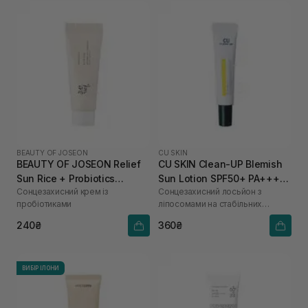
BEAUTY OF JOSEON
CU SKIN
BEAUTY OF JOSEON Relief
CU SKIN Clean-UP Blemish
Sun Rice + Probiotics
Sun Lotion SPF50+ PA++++
Сонцезахисний крем із
Сонцезахисний лосьйон з
SPF50+ PA++++ 10 мл
15 мл
пробіотиками
ліпосомами на стабільних
фільтрах
240₴
360₴
ВИБІР ІЛОНИ