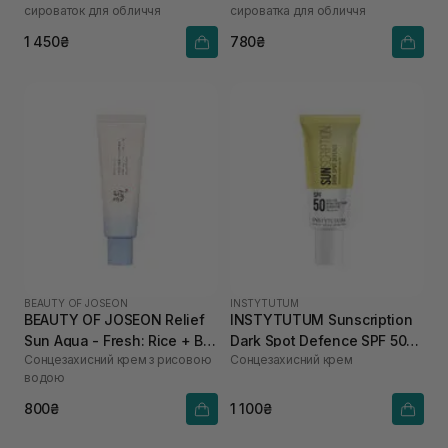
сироваток для обличчя
сироватка для обличчя
PA++++ 50 мл
1 450₴
780₴
BEAUTY OF JOSEON
INSTYTUTUM
BEAUTY OF JOSEON Relief
INSTYTUTUM Sunscription
Sun Aqua - Fresh: Rice + B5
Dark Spot Defence SPF 50
Сонцезахисний крем з рисовою
Сонцезахисний крем
SPF50+ PA++++ 50 мл
10 мл
водою
800₴
1 100₴