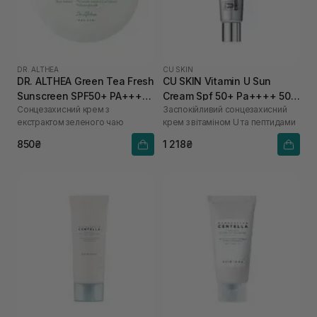
DR. ALTHEA
CU SKIN
DR. ALTHEA Green Tea Fresh
CU SKIN Vitamin U Sun
Sunscreen SPF50+ PA++++
Cream Spf 50+ Pa++++ 50
Сонцезахисний крем з
Заспокійливий сонцезахисний
45 мл
мл
екстрактом зеленого чаю
крем з вітаміном U та пептидами
850₴
1 218₴