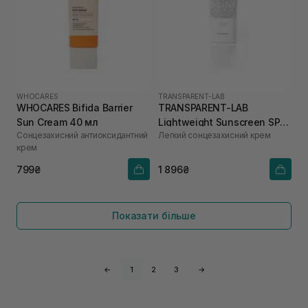
WHOCARES
TRANSPARENT-LAB
WHOCARES Bifida Barrier
TRANSPARENT-LAB
Sun Cream 40 мл
Lightweight Sunscreen SPF
Сонцезахисний антиоксидантний
Легкий сонцезахисний крем
50+ 100 мл
крем
799₴
1 896₴
Показати більше
←
1
2
3
→