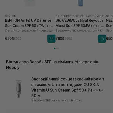
BENTON
DR. CEURACLE
|
DR. CEURACLE HYAL REYOUTH
NEED
BENTON Air Fit UV Defense
DR. CEURACLE Hyal Reyouth
NEE
Sun Cream SPF 50+/PA++++
Moist Sun SPF 50/PA++++ 50
Sun
Легкий сонцезахисний крем з центелою
Зволожуючий сонцезахисний крем для обличчя з гіалуроновою кислотою
50 мл
мл
690₴
790₴
650
850₴
990₴
Відгуки про Засоби SPF на хімічних фільтрах від
Needly
Заспокійливий сонцезахисний крем з
вітаміном U та пептидами CU SKIN
Vitamin U Sun Cream Spf 50+ Pa++++
50 мл
Засоби з SPF на хімічних фільтрах