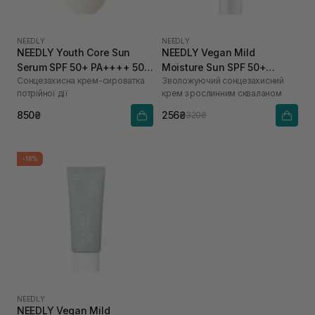
NEEDLY
NEEDLY
NEEDLY Youth Core Sun
NEEDLY Vegan Mild
Serum SPF 50+ PA++++ 50
Moisture Sun SPF 50+
Сонцезахисна крем-сироватка
Зволожуючий сонцезахисний
мл
PA++++ 10 мл
потрійної дії
крем з рослинним скваланом
850₴
256₴
320₴
-18%
NEEDLY
NEEDLY Vegan Mild