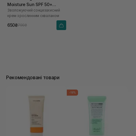
Moisture Sun SPF 50+
Зволожуючий сонцезахисний
PA++++ 50 мл
крем з рослинним скваланом
650₴
790₴
Рекомендовані товари
-19%