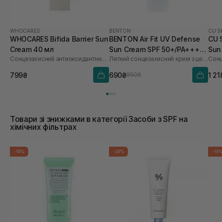
WHOCARES
BENTON
CU S
WHOCARES Bifida Barrier Sun
BENTON Air Fit UV Defense
CU 
Cream 40 мл
Sun Cream SPF 50+/PA++++
Sun
Сонцезахисний антиоксидантний крем
Легкий сонцезахисний крем з центелою
50 мл
60 
799₴
690₴
1 21
850₴
Товари зі знижками в категорії Засоби з SPF на
хімічних фільтрах
-19%
-20%
-18