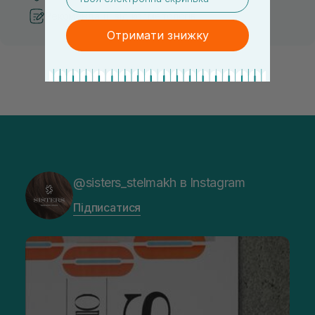
Рекомендації від косметологів
Отримати знижку
@sisters_stelmakh в Instagram
Підписатися