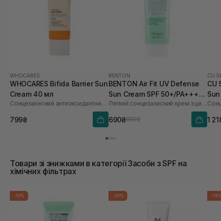
WHOCARES
BENTON
CU S
WHOCARES Bifida Barrier Sun
BENTON Air Fit UV Defense
CU 
Cream 40 мл
Sun Cream SPF 50+/PA++++
Sun
Сонцезахисний антиоксидантний крем
Легкий сонцезахисний крем з центелою
50 мл
60 
799₴
690₴
1 21
850₴
Товари зі знижками в категорії Засоби з SPF на
хімічних фільтрах
-19%
-20%
-18