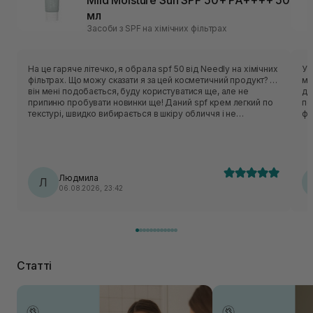
Mild Moisture Sun SPF 50+ PA++++ 50
мл
Засоби з SPF на хімічних фільтрах
На це гаряче літечко, я обрала spf 50 від Needly на хімічних
У 
фільтрах. Що можу сказати я за цей косметичний продукт? …
ме
він мені подобається, буду користуватися ще, але не
ді
припиню пробувати новинки ще! Даний spf крем легкий по
пече. Тільки от почула
текстурі, швидко вибирається в шкіру обличчя і не
фо
відчувається липкість чи важкість по текстурі. Ціна доступна,
за
обʼєм оптимальний. Запах не специфічний, звичайний,
висипів не викликав. Додаткову пігментацію на обличчі не
помітила. Тому вважаю, що косметичний продукт вартий
уваги однозначно.
Людмила
Л
06.08.2026, 23:42
Статті