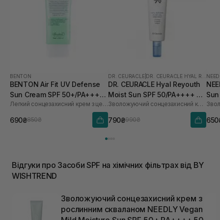
BENTON
DR. CEURACLE
|
DR. CEURACLE HYAL REYOUTH
NEED
BENTON Air Fit UV Defense
DR. CEURACLE Hyal Reyouth
NEE
Sun Cream SPF 50+/PA++++
Moist Sun SPF 50/PA++++ 50
Sun
Легкий сонцезахисний крем з центелою
Зволожуючий сонцезахисний крем для обличчя з гіалуроновою кислотою
50 мл
мл
690₴
790₴
650
850₴
990₴
Відгуки про Засоби SPF на хімічних фільтрах від BY
WISHTREND
Зволожуючий сонцезахисний крем з
рослинним скваланом NEEDLY Vegan