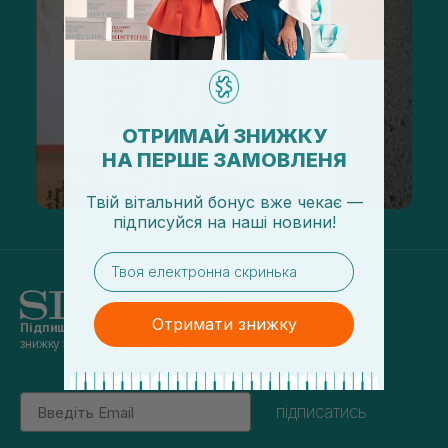
ОТРИМАЙ ЗНИЖКУ
НА ПЕРШЕ ЗАМОВЛЕНЯ
Твій вітальний бонус вже чекає —
підписуйся
на
наші новини!
email
Отримати знижку
Підпишись на наші новини
та отримуй
знижку 5% на перше замовлення
Email
підписатись