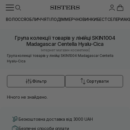
ВОЛОССЯ
ОБЛИЧЧЯ
ТІЛО
ДІМ
МЕРЧ
НОВИНКИ
БЕСТСЕЛЕРИ
АК
Група колекції товарів у лінійці SKIN1004
Madagascar Centella Hyalu-Cica
|
Інтернет магазин косметики
Група колекції товарів у лінійці SKIN1004 Madagascar Centella
Hyalu-Cica
Фільтр
Сортувати
Нічого не знайдено.
Безкоштовна доставка від 3000 UAH
Безпечні способи оплати