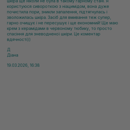
шкіра ще ніколи не була в такому гарному стані. Я
користуюся сивороткою з ніацимідом, вона дуже
почистила пори, зникли запалення, підтягнулась і
зволожилась шкіра. Засіб для вмивання теж супер,
гарно очищує і не пересушує і ще економний! Ще маю
крем з керамідами в червоному тюбику, то просто
спасіння для зневодненої шкіри. Це коментар
вдячності))
Д
Діана
19.03.2026, 16:38