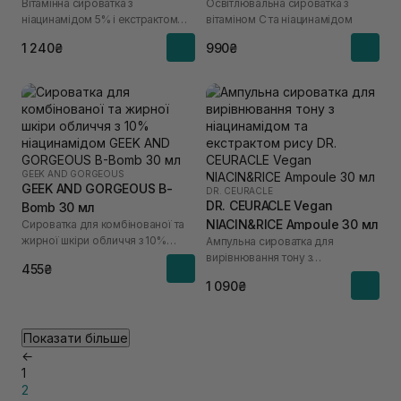
Вітамінна сироватка з
Освітлювальна сироватка з
Serum 30 мл
ніацинамідом 5% і екстрактом
вітаміном C та ніацинамідом
юдзу
1 240₴
990₴
GEEK AND GORGEOUS
GEEK AND GORGEOUS B-
DR. CEURACLE
DR. CEURACLE Vegan
Bomb 30 мл
NIACIN&RICE Ampoule 30 мл
Сироватка для комбінованої та
жирної шкіри обличчя з 10%
Ампульна сироватка для
ніацинамідом
вирівнювання тону з
455₴
ніацинамідом та екстрактом рису
1 090₴
Показати більше
←
1
2