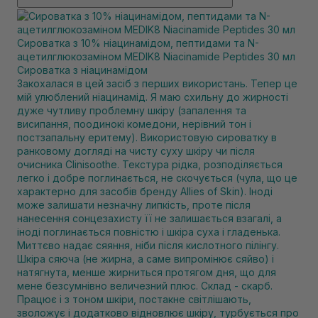
Сироватка з 10% ніацинамідом, пептидами та N-
ацетилглюкозаміном MEDIK8 Niacinamide Peptides 30 мл
Сироватка з ніацинамідом
Закохалася в цей засіб з перших використань. Тепер це
мій улюблений ніацинамід. Я маю схильну до жирності
дуже чутливу проблемну шкіру (запалення та
висипання, поодинокі комедони, нерівний тон і
постзапальну еритему). Використовую сироватку в
ранковому догляді на чисту суху шкіру чи після
очисника Сlinisoothe. Текстура рідка, розподіляється
легко і добре поглинається, не скочується (чула, що це
характерно для засобів бренду Allies of Skin). Іноді
може залишати незначну липкість, проте після
нанесення сонцезахисту її не залишається взагалі, а
іноді поглинається повністю і шкіра суха і гладенька.
Миттєво надає сяяння, ніби після кислотного пілінгу.
Шкіра сяюча (не жирна, а саме випромінює сяйво) і
натягнута, менше жирниться протягом дня, що для
мене безсумнівно величезний плюс. Склад - скарб.
Працює і з тоном шкіри, постакне світлішають,
зволожує і додатково відновлює шкіру, турбується про