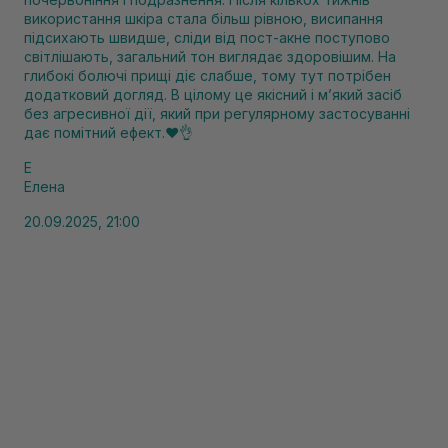
використання шкіра стала більш рівною, висипання
підсихають швидше, сліди від пост-акне поступово
світлішають, загальний тон виглядає здоровішим. На
глибокі болючі прищі діє слабше, тому тут потрібен
додатковий догляд. В цілому це якісний і м’який засіб
без агресивної дії, який при регулярному застосуванні
дає помітний ефект.❤️👌
Е
Елена
20.09.2025, 21:00