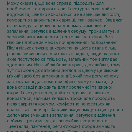
Можу сказати, що вона справді підходить для
проблемної та жирної шкіри. Текстура легка, майже
водяниста, швидко вбирається й не залишає липкості,
комфортно наноситься як вранці, так і ввечері. Завдяки
ніацинаміду та цинку вона допомагає зменшити
запалення, регулює виділення себуму, трохи матує, а
заспокійливі компоненти (центелла, пантенол, бета-
глюкан) добре знімають почервоніння і подразнення.
Після кількох тижнів використання шкіра стала більш
рівною, висипання підсихають швидше, сліди від пост-
акне поступово світлішають, загальний тон виглядає
здоровішим. На глибокі болючі прищі діє слабше, тому
тут потрібен додатковий догляд. В цілому це якісний і
м’який засіб без агресивної дії, який при регулярному
застосуванні дає помітний ефект. можу сказати, що
вона справді підходить для проблемної та жирної
шкіри. Текстура легка, майже водяниста, швидко
вбирається, залишає липкість трохи але проходить
після закриття кремом, комфортно наноситься як
вранці, так і ввечері. Завдяки ніацинаміду та цинку вона
допомагає зменшити запалення, регулює виділення
себуму, трохи матує, а заспокійливі компоненти
(центелла, пантенол, бета-глюкан) добре знімають
почервоніння і подразнення. Після кількох тижнів