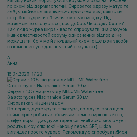
напишу новий. Користуюся серумом 2 рази на тиждень
по схемі від дерматологині. Сироватка одразу матує та
себум майже не виділяється протягом дня, навіть не
потрібно пудрити обличчя в моєму випадку. Під
макіяжем не скочується, все добре. Чи раджу боати?
Так, якщо жирна шкіра - варто спробувати. (На рахунок
інших властивостей серуму однозначної відповіді не
можу дати, бо у моїй лікувальній схемі є ще різні засоби
і в комплексі усе дає помітний результат)
А
Анна
18.04.2026, 17:28
Серум з 10% ніацинаміду MELUME Water-free
Galactomyces Niacinamide Serum 30 мл
Сироватка з ніацинамідом
По-перше, дуже крута текстура, по друге, вона щось
неймовірне робить з обличчям, немов вирівнює його,
шліфує пори, і дає дуже гарне сяяння!Гарно зволожує і
робить шкіру сяючою! Наношу перед SPF, шкіра
виглядає просто чудово! Рекомендую спробувати!Моя