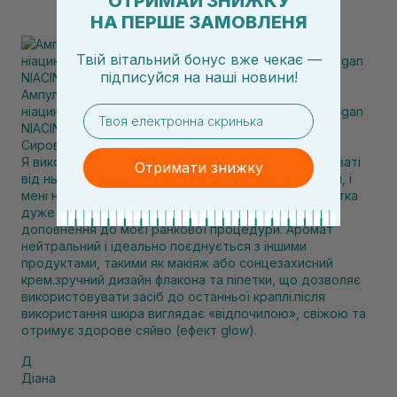
ОТРИМАЙ ЗНИЖКУ
НА ПЕРШЕ ЗАМОВЛЕНЯ
Твій вітальний бонус вже чекає —
підписуйся
на
наші новини!
Ампульна сироватка для вирівнювання тону з
email
ніацинамідом та екстрактом рису DR. CEURACLE Vegan
NIACIN&RICE Ampoule 30 мл
Сироватка з ніацинамідом
Я використовую цей продукт вже 3 тижні, і я в захваті
Отримати знижку
від нього! У мене чутлива шкіра, схильна до алергії, і
мені нелегко знайти потрібний продукт. Ця сироватка
дуже легка, але так добре зволожує! Це ідеальне
доповнення до моєї ранкової процедури. Аромат
нейтральний і ідеально поєднується з іншими
продуктами, такими як макіяж або сонцезахисний
крем.зручний дизайн флакона та піпетки, що дозволяє
використовувати засіб до останньої краплі.після
використання шкіра виглядає «відпочилою», свіжою та
отримує здорове сяйво (ефект glow).
Д
Діана