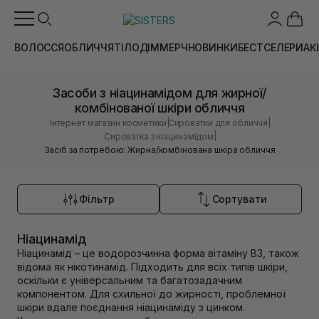
ВОЛОССЯ
ОБЛИЧЧЯ
ТІЛО
ДІМ
МЕРЧ
НОВИНКИ
БЕСТСЕЛЕРИ
АК
Засоби з ніацинамідом для жирної/
комбінованої шкіри обличчя
|
|
Інтернет магазин косметики
Сироватки для обличчя
|
Сироватка з ніацинамідом
Засіб за потребою: Жирна/комбінована шкіра обличчя
Фільтр
Сортувати
Ніацинамід
Ніацинамід – це водорозчинна форма вітаміну B3, також
відома як нікотинамід. Підходить для всіх типів шкіри,
оскільки є універсальним та багатозадачним
компонентом. Для схильної до жирності, проблемної
шкіри вдале поєднання ніацинаміду з цинком.