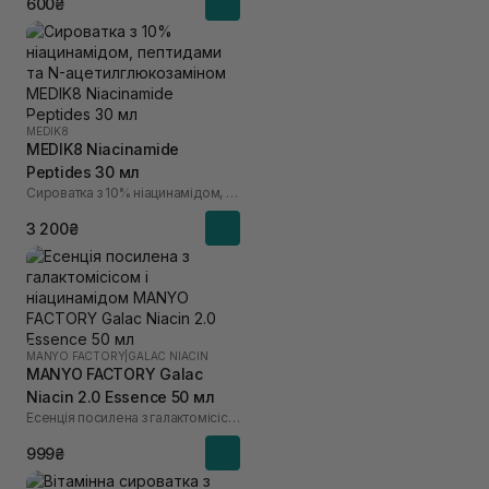
600₴
MEDIK8
MEDIK8 Niacinamide
Peptides 30 мл
Сироватка з 10% ніацинамідом, пептидами та N-ацетилглюкозаміном
3 200₴
MANYO FACTORY
|
GALAC NIACIN
MANYO FACTORY Galac
Niacin 2.0 Essence 50 мл
Есенція посилена з галактомісісом і ніацинамідом
999₴