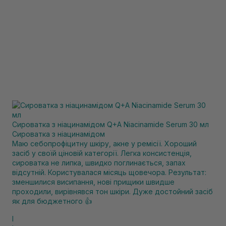
Сироватка з ніацинамідом Q+A Niacinamide Serum 30 мл
Сироватка з ніацинамідом
Маю себопрофіцитну шкіру, акне у ремісії. Хороший
засіб у своїй ціновій категорії. Легка консистенція,
сироватка не липка, швидко поглинається, запах
відсутній. Користувалася місяць щовечора. Результат:
зменшилися висипання, нові прищики швидше
проходили, вирівнявся тон шкіри. Дуже достойний засіб
як для бюджетного 👍
І