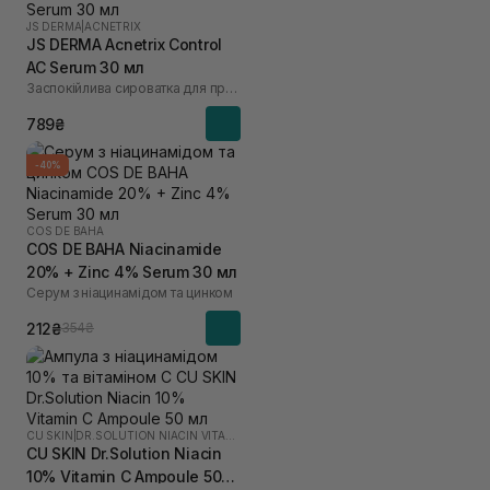
JS DERMA
|
ACNETRIX
JS DERMA Acnetrix Control
AC Serum 30 мл
Заспокійлива сироватка для проблемної шкіри
789₴
-40%
COS DE BAHA
COS DE BAHA Niacinamide
20% + Zinc 4% Serum 30 мл
Серум з ніацинамідом та цинком
212₴
354₴
CU SKIN
|
DR.SOLUTION NIACIN VITAMIN C
CU SKIN Dr.Solution Niacin
10% Vitamin C Ampoule 50