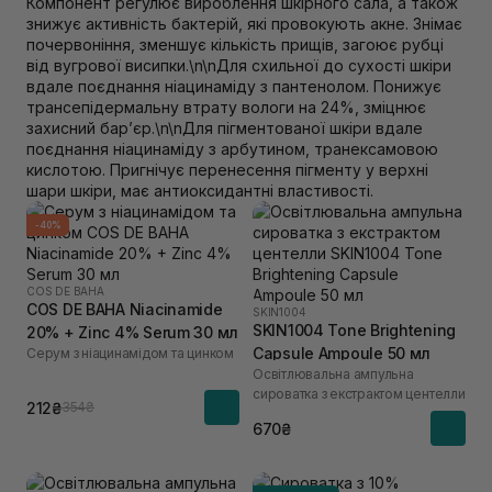
Компонент регулює вироблення шкірного сала, а також
знижує активність бактерій, які провокують акне. Знімає
почервоніння, зменшує кількість прищів, загоює рубці
від вугрової висипки.\n\nДля схильної до сухості шкіри
вдале поєднання ніацинаміду з пантенолом. Понижує
трансепідермальну втрату вологи на 24%, зміцнює
захисний барʼєр.\n\nДля пігментованої шкіри вдале
поєднання ніацинаміду з арбутином, транексамовою
кислотою. Пригнічує перенесення пігменту у верхні
шари шкіри, має антиоксидантні властивості.
-40%
COS DE BAHA
COS DE BAHA Niacinamide
SKIN1004
SKIN1004 Tone Brightening
20% + Zinc 4% Serum 30 мл
Capsule Ampoule 50 мл
Серум з ніацинамідом та цинком
Освітлювальна ампульна
сироватка з екстрактом центелли
212₴
354₴
670₴