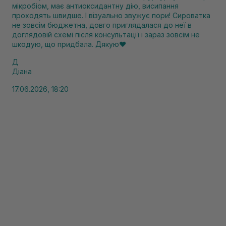
мікробіом, має антиоксидантну дію, висипання
проходять швидше. І візуально звужує пори! Сироватка
не зовсім бюджетна, довго приглядалася до неї в
доглядовій схемі після консультації і зараз зовсім не
шкодую, що придбала. Дякую❤️
Д
Діана
17.06.2026, 18:20