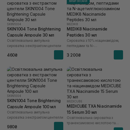
ВИБІР ОКСАНИ
SKIN1004
MEDIK8
SKIN1004 Tone Brightening
MEDIK8 Niacinamide
Capsule Ampoule 30 мл
Peptides 30 мл
Освітлювальна ампульна
Сироватка з 10% ніацинамідом,
сироватка з екстрактом центели
пептидами та N-
ацетилглюкозаміном
460₴
3 200₴
SKIN1004
SKIN1004 Tone Brightening
MEDICUBE
MEDICUBE TXA Niacinamide
Capsule Ampoule 100 мл
15 Serum 30 мл
Освітлювальна ампульна
сироватка з екстрактом центелли
Освітлювальна сироватка з
транексамовою кислотою та
980₴
ніацинамідом