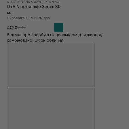
QUESTION AND ANSWER
|
Q+A NIACINAMIDE
Q+A Niacinamide Serum 30
мл
Сироватка з ніацинамідом
402₴
574₴
Відгуки про Засоби з ніацинамідом для жирної/
комбінованої шкіри обличчя