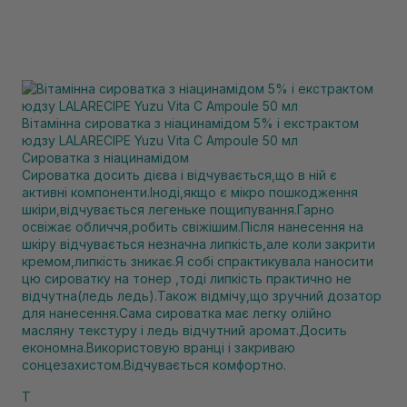
Вітамінна сироватка з ніацинамідом 5% і екстрактом
юдзу LALARECIPE Yuzu Vita C Ampoule 50 мл
Сироватка з ніацинамідом
Сироватка досить дієва і відчувається,що в ній є
активні компоненти.Іноді,якщо є мікро пошкодження
шкіри,відчувається легеньке пощипування.Гарно
освіжає обличчя,робить свіжішим.Після нанесення на
шкіру відчувається незначна липкість,але коли закрити
кремом,липкість зникає.Я собі спрактикувала наносити
цю сироватку на тонер ,тоді липкість практично не
відчутна(ледь ледь).Також відмічу,що зручний дозатор
для нанесення.Сама сироватка має легку олійно
масляну текстуру і ледь відчутний аромат.Досить
економна.Використовую вранці і закриваю
сонцезахистом.Відчувається комфортно.
Т