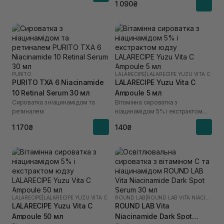
1 090₴
PURITO
LALARECIPE
|
LALARECIPE YUZU VITA C
PURITO TXA 6 Niacinamide
LALARECIPE Yuzu Vita C
10 Retinal Serum 30 мл
Ampoule 5 мл
Сироватка з ніацинамідом та
Вітамінна сироватка з
ретиналем
ніацинамідом 5% і екстрактом
юдзу
1 170₴
140₴
LALARECIPE
|
LALARECIPE YUZU VITA C
ROUND LAB
|
ROUND LAB VITA NIACINAMIDE
LALARECIPE Yuzu Vita C
ROUND LAB Vita
Ampoule 50 мл
Niacinamide Dark Spot