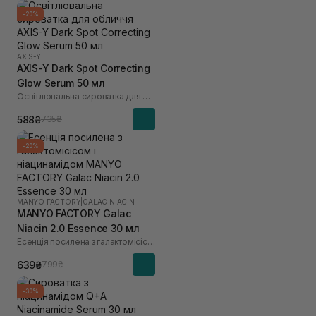
-20%
AXIS-Y
AXIS-Y Dark Spot Correcting
Glow Serum 50 мл
Освітлювальна сироватка для обличчя
588₴
735₴
-20%
MANYO FACTORY
|
GALAC NIACIN
MANYO FACTORY Galac
Niacin 2.0 Essence 30 мл
Есенція посилена з галактомісісом і ніацинамідом
639₴
799₴
-30%