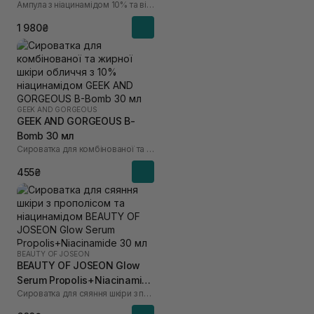
Ампула з ніацинамідом 10% та вітаміном С
мл
1 980₴
GEEK AND GORGEOUS
GEEK AND GORGEOUS B-
Bomb 30 мл
Сироватка для комбінованої та жирної шкіри обличчя з 10% ніацинамідом
455₴
BEAUTY OF JOSEON
BEAUTY OF JOSEON Glow
Serum Propolis+Niacinamide
Сироватка для сяяння шкіри з прополісом та ніацинамідом
30 мл