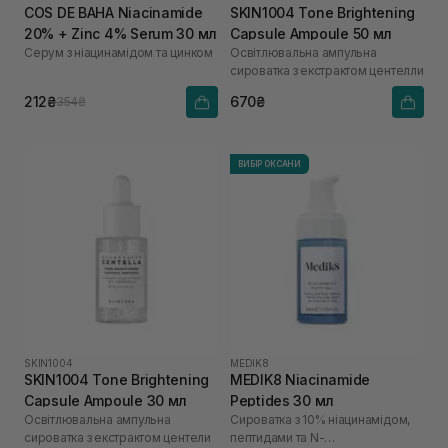
COS DE BAHA Niacinamide
SKIN1004 Tone Brightening
20% + Zinc 4% Serum 30 мл
Capsule Ampoule 50 мл
Серум з ніацинамідом та цинком
Освітлювальна ампульна
сироватка з екстрактом центелли
212₴
670₴
354₴
ВИБІР ОКСАНИ
SKIN1004
MEDIK8
SKIN1004 Tone Brightening
MEDIK8 Niacinamide
Capsule Ampoule 30 мл
Peptides 30 мл
Освітлювальна ампульна
Сироватка з 10% ніацинамідом,
сироватка з екстрактом центели
пептидами та N-