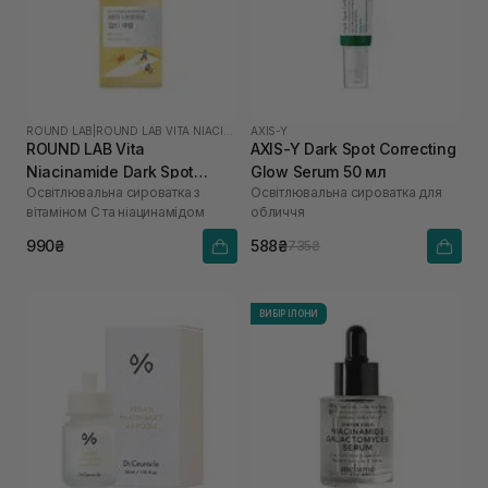
ROUND LAB
|
ROUND LAB VITA NIACINAMIDE
AXIS-Y
ROUND LAB Vita
AXIS-Y Dark Spot Correcting
Niacinamide Dark Spot
Glow Serum 50 мл
Освітлювальна сироватка з
Освітлювальна сироватка для
Serum 30 мл
вітаміном C та ніацинамідом
обличчя
990₴
588₴
735₴
ВИБІР ІЛОНИ