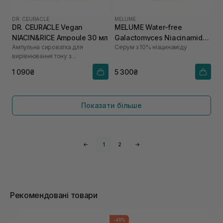
DR. CEURACLE
MELUME
DR. CEURACLE Vegan
MELUME Water-free
NIACIN&RICE Ampoule 30 мл
Galactomyces Niacinamide
Ампульна сироватка для
Серум з 10% ніацинаміду
Serum 30 мл
вирівнювання тону з
ніацинамідом та екстрактом рису
1 090₴
5 300₴
Показати більше
←
1
2
→
Рекомендовані товари
-40%