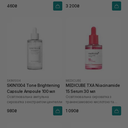
ацетилглюкозаміном
460₴
3 200₴
SKIN1004
MEDICUBE
SKIN1004 Tone Brightening
MEDICUBE TXA Niacinamide
Capsule Ampoule 100 мл
15 Serum 30 мл
Освітлювальна ампульна
Освітлювальна сироватка з
сироватка з екстрактом центелли
транексамовою кислотою та
ніацинамідом
980₴
1 090₴