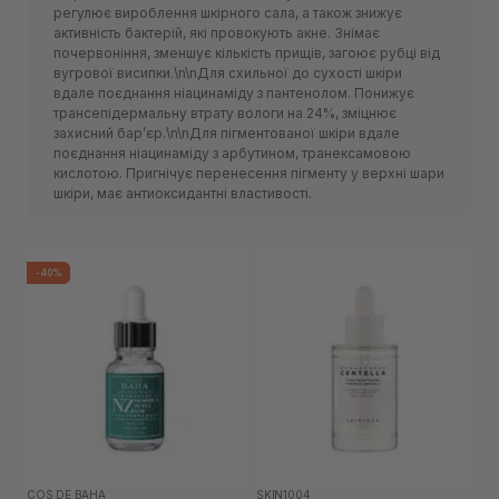
регулює вироблення шкірного сала, а також знижує
активність бактерій, які провокують акне. Знімає
почервоніння, зменшує кількість прищів, загоює рубці від
вугрової висипки.\n\nДля схильної до сухості шкіри
вдале поєднання ніацинаміду з пантенолом. Понижує
трансепідермальну втрату вологи на 24%, зміцнює
захисний барʼєр.\n\nДля пігментованої шкіри вдале
поєднання ніацинаміду з арбутином, транексамовою
кислотою. Пригнічує перенесення пігменту у верхні шари
шкіри, має антиоксидантні властивості.
-40%
COS DE BAHA
SKIN1004