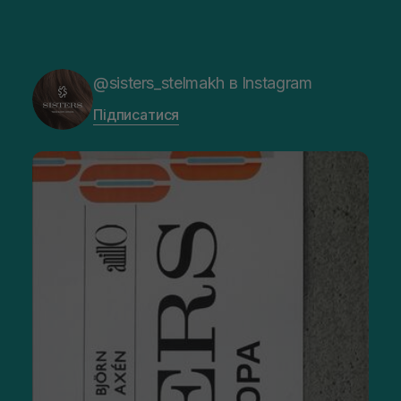
@sisters_stelmakh в Instagram
Підписатися