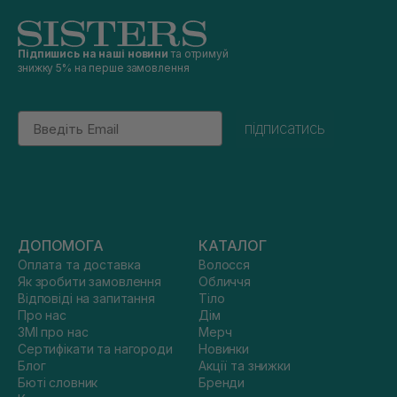
Підпишись на наші новини
та отримуй
знижку 5% на перше замовлення
Email
підписатись
ДОПОМОГА
КАТАЛОГ
Оплата та доставка
Волосся
Як зробити замовлення
Обличчя
Відповіді на запитання
Тіло
Про нас
Дім
ЗМІ про нас
Мерч
Сертифікати та нагороди
Новинки
Блог
Акції та знижки
Бюті словник
Бренди