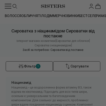
ВОЛОССЯ
ОБЛИЧЧЯ
ТІЛО
ДІМ
МЕРЧ
НОВИНКИ
БЕСТСЕЛЕРИ
АК
Сироватка з ніацинамідом Сироватки від
постакне
|
|
Інтернет магазин косметики
Сироватки для обличчя
|
Сироватка з ніацинамідом
Засіб за потребою: Сироватки від постакне
Фільтр
Сортувати
1
Ніацинамід
Ніацинамід – це водорозчинна форма вітаміну B3, також
відома як нікотинамід. Підходить для всіх типів шкіри,
оскільки є універсальним та багатозадачним
компонентом. Для схильної до жирності, проблемної
шкіри вдале поєднання ніацинаміду з цинком. Компонент