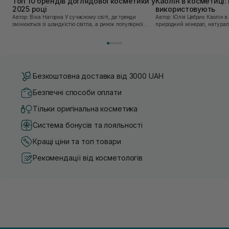
Топ 10 брендів доглядової косметики у
Каолін в косметиці: 
2025 році
використовують
Автор: Віка Нагорна У сучасному світі, де тренди
Автор: Юлія Цебрик Каолін в косметології – це
змінюються зі швидкістю світла, а ринок популярної
природний мінерал, натураль
косметики переповнений новими пропозиціями, вибір
безліч переваг для шкіри обл
засобу для себе стає справжнім викликом. 2025 р...
завдяки великій кількості ко
Безкоштовна доставка від 3000 UAH
Безпечні способи оплати
Тільки оригінальна косметика
Система бонусів та лояльності
Кращі ціни та топ товари
Рекомендації від косметологів