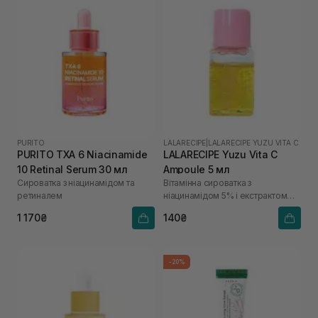
PURITO
LALARECIPE
|
LALARECIPE YUZU VITA C
PURITO TXA 6 Niacinamide
LALARECIPE Yuzu Vita C
10 Retinal Serum 30 мл
Ampoule 5 мл
Сироватка з ніацинамідом та
Вітамінна сироватка з
ретиналем
ніацинамідом 5% і екстрактом
юдзу
1 170₴
140₴
-20%