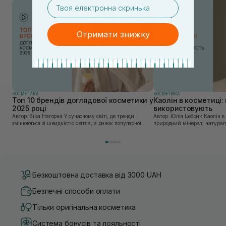
email
Отримати знижку
КОСМЕТИКА
КОСМЕТИКА
Топ 10 брендів доглядової косметики у
Каолін в косметиці: 
2025 році
використовують
Автор: Віка Нагорна У сучасному світі, де тренди
Автор: Юлія Цебрик Каолін в косметології – це
змінюються зі швидкістю світла, а ринок популярної
природний мінерал, натураль
косметики переповнений новими пропозиціями, вибір
безліч переваг для шкіри обл
засобу для себе стає справжнім викликом. 2025 р...
завдяки великій кількості ко
Безкоштовна доставка від 3000 UAH
Безпечні способи оплати
Тільки оригінальна косметика
Система бонусів та лояльності