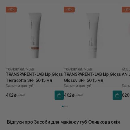
-50%
-50%
-20
TRANSPARENT-LAB
TRANSPARENT-LAB
ANIL
TRANSPARENT-LAB Lip Gloss
TRANSPARENT-LAB Lip Gloss
ANI
Terracotta SPF 50 15 мл
Glossy SPF 50 15 мл
Бальзам для губ
Бальзам для губ
Баль
402₴
402₴
620
804₴
804₴
Відгуки про Засоби для макіяжу губ Оливкова олія