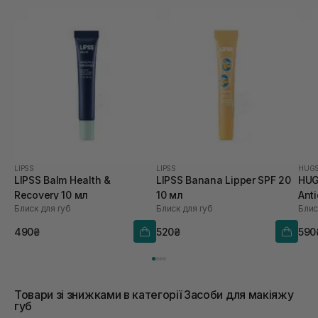
LIPSS
LIPSS
HUG
LIPSS Balm Health &
LIPSS Banana Lipper SPF 20
HUG
Recovery 10 мл
10 мл
Anti
Блиск для губ
Блиск для губ
Блис
Hea
V 5,
490₴
520₴
590
Товари зі знижками в категорії Засоби для макіяжу
губ