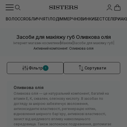
ВОЛОССЯ
ОБЛИЧЧЯ
ТІЛО
ДІМ
МЕРЧ
НОВИНКИ
БЕСТСЕЛЕРИ
АК
Засоби для макіяжу губ Оливкова олія
|
|
|
Інтернет магазин косметики
Макіяж
Засоби для макіяжу губ
Активний компонент: Оливкова олія
Фільтр
Сортувати
1
Оливкова олія
Оливкова олія — це натуральний компонент, багатий на
вітамін Е, К, сквален, олеїнову кислоту. В засобах по
догляду за шкірою забезпечує зволоження,
антиоксидантні властивості, регенерацію клітин,
відновлення шкірного бар'єру, антивікові властивості,
захист від шкідливого впливу навколишнього
середовища. Також заспокоює подразнення, допомагає