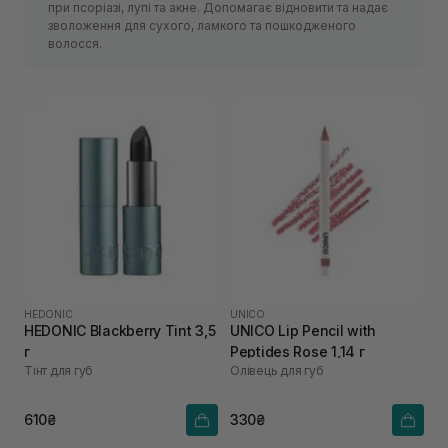
при псоріазі, лупі та акне. Допомагає відновити та надає
зволоження для сухого, ламкого та пошкодженого
волосся.
HEDONIC
UNICO
HEDONIC Blackberry Tint 3,5
UNICO Lip Pencil with
г
Peptides Rose 1,14 г
Тінт для губ
Олівець для губ
610₴
330₴