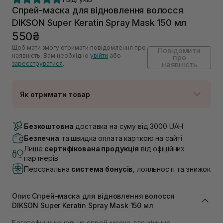
Спрей-маска для відновлення волосся
DIKSON Super Keratin Spray Mask 150 мл
550₴
Щоб мати змогу отримати повідомлення про
Повідомити
наявність, Вам необхідно
увійти
або
про
зареєструватися
.
наявність
Як отримати товар
Доставка Новою Поштою
Немає в наявності!
Безкоштовна
доставка на суму від 3000 UAH
Самовивіз м. Луцьк, вул. Винниченка 4
Безпечна
та швидка оплата карткою на сайті
Немає в наявності!
Лише
сертифікована продукція
від офіційних
Самовивіз м. Львів, вул. Академіка Підстригача, 1В
партнерів
(Duck’s Lake)
Персональна
система бонусів
, лояльності та знижок
Немає в наявності!
Самовивіз м. Львів, вул. Івана Франка 36
Немає в наявності!
Опис Спрей-маска для відновлення волосся
Самовивіз м. Львів, вул. Степана Бандери 45
DIKSON Super Keratin Spray Mask 150 мл
Немає в наявності!
Самовивіз м. Рівне, вул. 16-го Липня, 15
Багатофункціональна спрей-маска для хімічно