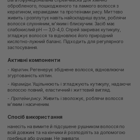
Немає в наявності!
обробленого, пошкодженого та ламкого волосся з
Самовивіз м. Рівне, вул. Кулика і Гудачека 23 (ТЦ
кератином, керамідами та протеїнами рису. Миттєво
Екватор)
живить і розплутує навіть найскладніші вузли, роблячи
Немає в наявності!
волосся слухняним, м'яким і блискучим. Засіб має
слабокислий pH — 3,0-4,0. Спрей закриває кутикулу,
згладжує волосся та відновлює його природний
кислотно-лужний баланс. Підходить для регулярного
застосування.
Активні компоненти
-
Кератин.
Регенерує збіднене волосся, відновлюючи
згуртованість клітин.
-
Кераміди.
Ущільнюють і згладжують кутикулу, надаючи
волоссю повний, еластичний і життєвий вигляд.
-
Протеїни рису.
Живить і зволожує, роблячи волосся
м'яким і насиченим.
Спосіб використання
нанесіть на вимите й підсушене рушником волосся по
всій довжині та на кінчики й розподіліть за допомогою
гребінця або руками. Не змивати.