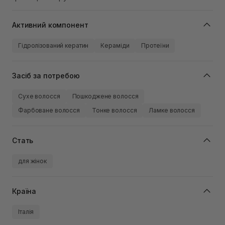
Активний компонент
Гідролізований кератин
Кераміди
Протеїни
Засіб за потребою
Сухе волосся
Пошкоджене волосся
Фарбоване волосся
Тонке волосся
Ламке волосся
Стать
для жінок
Країна
Італія