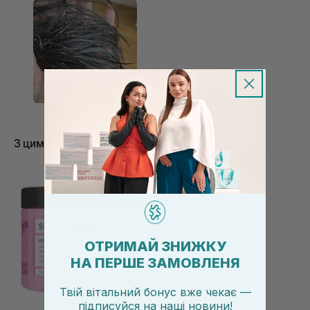
волосинка ніби ущільнюється. Запах приємний,
парфумований, але в мене на волоссі не
тримається.
З цим товаром купують
ОТРИМАЙ ЗНИЖКУ
НА ПЕРШЕ ЗАМОВЛЕНЯ
Твій вітальний бонус вже чекає —
підписуйся
на
наші новини!