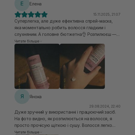
Е
Елена
15.11.2025, 21:07
Суперлегка, але дуже ефективна спрей-маска,
яка моментально робить волосся гладким і
слухняним. А головне бютжетна👌 Розпилюєш — і
одразу відчувається м’якість, ніби волосся
Читати більше
заповнили кератином зсередини. Знімає пух,
додає блиск, полегшує розчісування, не робить
важким і не жирнить навіть пористе волосся.
Після кількох використань волосся виглядає більш
щільним, здоровим, гладким по довжині. Фініш —
доглянутий, без «ламкості» на кінчиках. По
текстурі - кремове молочко, могла наносити як
спреєм , так і могла брати розпилювати на руку і
Я
Янока
втирала як крем))) Ефект подобався 🔥
29.08.2024, 22:40
рекомендую ❤️
Дуже зручний у використанні і працюючий засіб.
На фото видно, як розпилюється на волосся, я
просто прочісую щіткою і сушу. Волосся легко
розчісується, має гарний здоровий блиск і
Читати більше