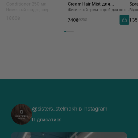
Conditioner 250 мл
Cream Hair Mist для
Spr
Незмивний кондиціонер
Живильний крем-спрей для волосся
зволоження та
розгладження волосся 70
1 866₴
740₴
1 3
925₴
мл
@sisters_stelmakh в Instagram
Підписатися