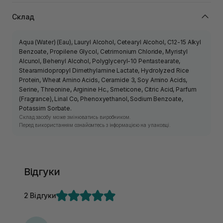
Склад
Aqua (Water) (Eau), Lauryl Alcohol, Cetearyl Alcohol, C12-15 Alkyl
Benzoate, Propilene Glycol, Cetrimonium Chloride, Myristyl
Alcunol, Behenyl Alcohol, Polyglyceryl-10 Pentastearate,
Stearamidopropyl Dimethylamine Lactate, Hydrolyzed Rice
Protein, Wheat Amino Acids, Ceramide 3, Soy Amino Acids,
Serine, Threonine, Arginine Hc., Smeticone, Citric Acid, Parfum
(Fragrance), Linal Co, Phenoxyethanol, Sodium Benzoate,
Potassim Sorbate.
Склад засобу може змінюватись виробником.
Перед використанням ознайомтесь з інформацією на упаковці.
Відгуки
2 Відгуки