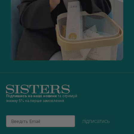
Підпишись на наші новини
та отримуй
знижку 5% на перше замовлення
Email
підписатись