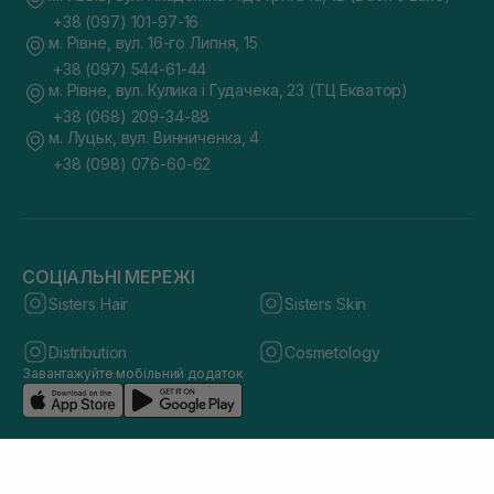
+38 (097) 101-97-16
м. Рівне, вул. 16-го Липня, 15
+38 (097) 544-61-44
м. Рівне, вул. Кулика і Гудачека, 23 (ТЦ Екватор)
+38 (068) 209-34-88
м. Луцьк, вул. Винниченка, 4
+38 (098) 076-60-62
СОЦІАЛЬНІ МЕРЕЖІ
Sisters Hair
Sisters Skin
Distribution
Cosmetology
Завантажуйте мобільний додаток