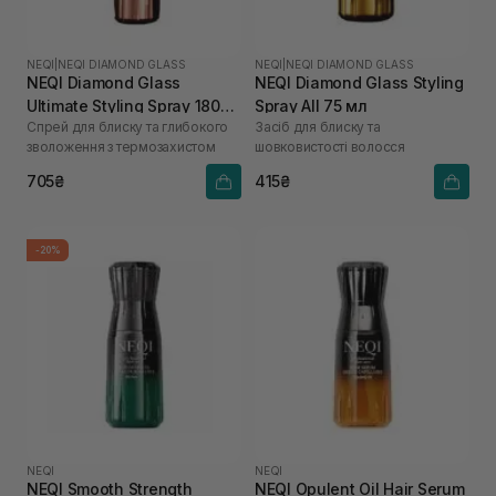
NEQI
|
NEQI DIAMOND GLASS
NEQI
|
NEQI DIAMOND GLASS
NEQI Diamond Glass
NEQI Diamond Glass Styling
Ultimate Styling Spray 180
Spray All 75 мл
Спрей для блиску та глибокого
Засіб для блиску та
мл
зволоження з термозахистом
шовковистості волосся
705₴
415₴
-20%
NEQI
NEQI
NEQI Smooth Strength
NEQI Opulent Oil Hair Serum