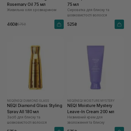
Rosemary Oil 75 мл
75 мл
Живильна олія з розмарином
Cироватка для блиску та
шовковистості волосся
460₴
525₴
575₴
NEQI
|
NEQI DIAMOND GLASS
NEQI
|
NEQI MOISTURE MYSTERY
NEQI Diamond Glass Styling
NEQI Moisture Mystery
Spray All 180 мл
Leave-In Cream 200 мл
Засіб для блиску та
Незмивний крем для
шовковистості волосся
зволоження та блиску