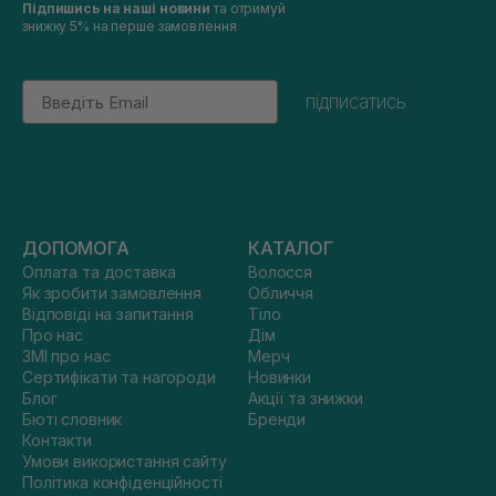
Підпишись на наші новини
та отримуй
знижку 5% на перше замовлення
Email
підписатись
ДОПОМОГА
КАТАЛОГ
Оплата та доставка
Волосся
Як зробити замовлення
Обличчя
Відповіді на запитання
Тіло
Про нас
Дім
ЗМІ про нас
Мерч
Сертифікати та нагороди
Новинки
Блог
Акції та знижки
Бюті словник
Бренди
Контакти
Умови використання сайту
Політика конфіденційності