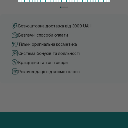
правильне очищення шкіри голови, грамотну техніку
економлять час для створення
сушіння та використання стайлінгу, який пі...
щоденному використанні цих 
Безкоштовна доставка від 3000 UAH
Безпечні способи оплати
Тільки оригінальна косметика
Система бонусів та лояльності
Кращі ціни та топ товари
Рекомендації від косметологів