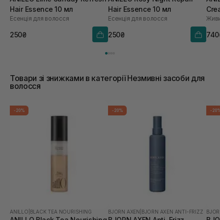
Hair Essence 10 мл
Hair Essence 10 мл
Cre
Есенція для волосся
Есенція для волосся
зво
роз
250₴
250₴
740
мл
Товари зі знижками в категорії Незмивні засоби для
волосся
-20%
-20%
-20
ANILLO
|
BLACK TEA NOURISHING
BJORN AXEN
|
BJORN AXEN ANTI-FRIZZ
BJOR
ANILLO Black Tea Nourishing
BJORN AXEN Anti-Frizz
BJO