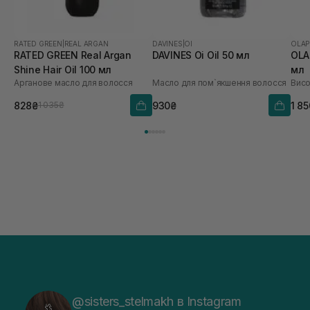
RATED GREEN
|
REAL ARGAN
DAVINES
|
OI
OLAP
RATED GREEN Real Argan
DAVINES Oi Oil 50 мл
OLA
Shine Hair Oil 100 мл
мл
Арганове масло для волосся
Масло для пом`якшення волосся
828₴
930₴
1 8
1 035₴
@sisters_stelmakh в Instagram