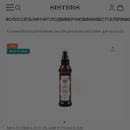
ВОЛОССЯ
ОБЛИЧЧЯ
ТІЛО
ДІМ
МЕРЧ
НОВИНКИ
БЕСТСЕЛЕРИ
АК
Головна
Волосся
Незмивні засоби для волосся
Олійки для волосся
Олі
|
|
|
|
-50%
ВИБІР ОКСАНИ
MKS-ECO
|
MKS-ECO OIL HAIR STYLING ELIXIR