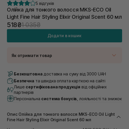
5 відгуків
Олійка для тонкого волосся MKS-ECO Oil
Light Fine Hair Styling Elixir Original Scent 60 мл
518₴
1 035₴
Додати в кошик
Як отримати товар
Доставка Новою Поштою
Немає в наявності!
Безкоштовна
доставка на суму від 3000 UAH
Самовивіз м. Луцьк, вул. Винниченка 4
Безпечна
та швидка оплата карткою на сайті
Немає в наявності!
Лише
сертифікована продукція
від офіційних
Самовивіз м. Львів, вул. Академіка Підстригача, 1В
партнерів
(Duck’s Lake)
Персональна
система бонусів
, лояльності та знижок
Немає в наявності!
Самовивіз м. Львів, вул. Івана Франка 36
В наявності
Опис Олійка для тонкого волосся MKS-ECO Oil Light
Самовивіз м. Львів, вул. Степана Бандери 45
Fine Hair Styling Elixir Original Scent 60 мл
Немає в наявності!