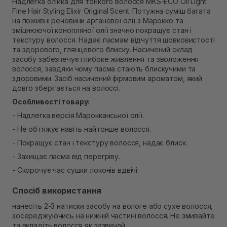
Самовивіз м. Рівне, вул. 16-го Липня, 15
Надлегка олійка для тонкого волосся MKS-ECO Oil Light
Fine Hair Styling Elixir Original Scent. Потужна суміш багата
В наявності
Самовивіз м. Рівне, вул. Кулика і Гудачека 23 (ТЦ
на поживні речовини арганової олії з Марокко та
Екватор)
зміцнюючої конопляної олії значно покращує стан і
Немає в наявності!
текстуру волосся. Надає пасмам відчуття шовковистості
та здорового, глянцевого блиску. Насичений склад
засобу забезпечує глибоке живлення та зволоження
волосся, завдяки чому пасма стають блискучими та
здоровими. Засіб насичений фірмовим ароматом, який
довго зберігається на волоссі.
Особливості товару:
- Надлегка версія Марокканської олії.
- Не обтяжує навіть найтонше волосся.
- Покращує стан і текстуру волосся, надає блиск.
- Захищає пасма від перегріву.
- Скорочує час сушки локонів вдвічі.
Спосіб використання
нанесіть 2-3 натиски засобу на вологе або сухе волосся,
зосереджуючись на нижній частині волосся. Не змивайте
та вкладіть волосся як зазвичай.