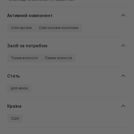
Активний компонент
Олія аргани
Олія насіння конопель
Засіб за потребою
Тонке волосся
Ламке волосся
Стать
для жінок
Країна
США