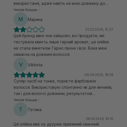
використанні, адже навіть на мою довжину до
поясниці вистачає 2-3 натиски. Але не дивлячись
Читати більше
на це - моє волосся не обтяжує, не склеює пасма.
М
Марина
Надає волоссю блиску, закриває попередній
догляд та має неймовірний східний аромат,який
01.02.2026, 12:37
довго тримається на волоссі. Мініатюра у склі,
Цей бренд мені «не зайшов», всі продукти, які
зручний формат для знайомства. Якщо ви також
тестувала мають лише гарний аромат, ця олійка
фанат олійок і хочете спробувати щось нове-ваша
не стала винятком. Гарно пахне і все. Вона мені
зупиночка!
замасна на довжині волосся.
V
Viktoriia
09.09.2025, 18:28
Супер засіб на тонке, пористе фарбоване
волосся. Використовую спонтанно як для кінчиків,
так і для вологої довжини, результатом
задоволена. Не любитель східних запахів, вони
Читати більше
мені здебільшого досить тяжкі, але цей приємний,
Т
Тетяна
пахне горіхово.
08.10.2024, 10:16
Ця олійка має ну дуууже приємний смачний