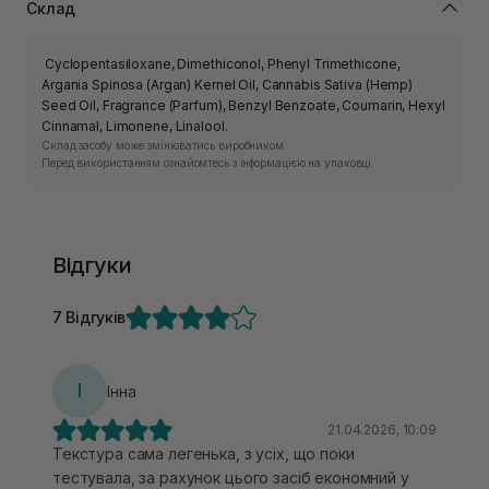
Склад
Cyclopentasiloxane, Dimethiconol, Phenyl Trimethicone,
Argania Spinosa (Argan) Kernel Oil, Cannabis Sativa (Hemp)
Seed Oil, Fragrance (Parfum), Benzyl Benzoate, Coumarin, Hexyl
Cinnamal, Limonene, Linalool.
Склад засобу може змінюватись виробником.
Перед використанням ознайомтесь з інформацією на упаковці.
Відгуки
7 Відгуків
І
Інна
21.04.2026, 10:09
Текстура сама легенька, з усіх, що поки
тестувала, за рахунок цього засіб економний у