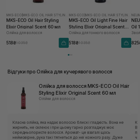
MKS-ECO
|
MKS-ECO OIL HAIR STYLING ELIXIR
MKS-ECO
|
MKS-ECO OIL HAIR STYLING ELIXIR
NEU
MKS-ECO Oil Hair Styling
MKS-ECO Oil Light Fine Hair
NEU
Elixir Original Scent 60 мл
Styling Elixir Original Scent
Oil 
Олійка для волосся
Олійка для тонкого волосся
60 мл
518₴
518₴
825
1 035₴
1 035₴
Відгуки про Олійка для кучерявого волосся
Олійка для волосся MKS-ECO Oil Hair
Styling Elixir Original Scent 60 мл
Олійки для волосся
Класна олійка, яка надає волоссю блиск і гладкість. Вона не
Ку
жирнить, не склеює і при цьому гарно розгладжує моє
Ви
середньопористе волосся. Аромат- це взагалі щось
пр
неймовірне, рука так і тягнеться до неї кожного разу. Дуже
ча