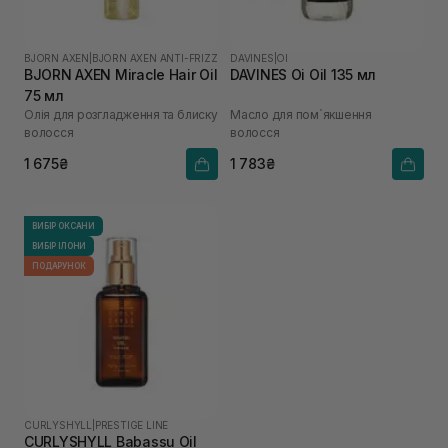
BJORN AXEN
|
BJORN AXEN ANTI-FRIZZ
DAVINES
|
OI
BJORN AXEN Miracle Hair Oil
DAVINES Oi Oil 135 мл
75 мл
Oлія для розгладження та блиску
Масло для пом`якшення
волосся
волосся
1 675₴
1 783₴
ВИБІР ОКСАНИ
ВИБІР ІЛОНИ
ПОДАРУНОК
CURLYSHYLL
|
PRESTIGE LINE
CURLYSHYLL Babassu Oil