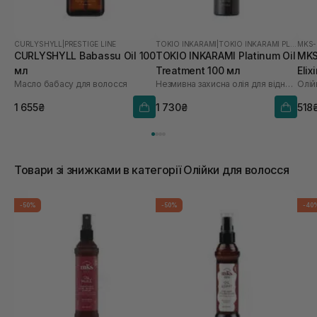
CURLYSHYLL
|
PRESTIGE LINE
TOKIO INKARAMI
|
TOKIO INKARAMI PLATINUM
MKS
CURLYSHYLL Babassu Oil 100
TOKIO INKARAMI Platinum Oil
MKS-
мл
Treatment 100 мл
Elix
Масло бабасу для волосся
Незмивна захисна олія для відновлення всіх типів волосся
Олій
1 655₴
1 730₴
518
Товари зі знижками в категорії Олійки для волосся
-50%
-50%
-40