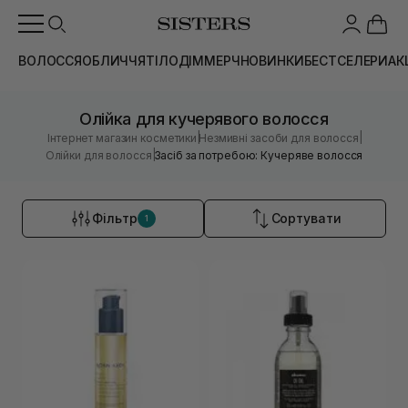
ВОЛОССЯ
ОБЛИЧЧЯ
ТІЛО
ДІМ
МЕРЧ
НОВИНКИ
БЕСТСЕЛЕРИ
АК
Олійка для кучерявого волосся
|
|
Інтернет магазин косметики
Незмивні засоби для волосся
|
Олійки для волосся
Засіб за потребою: Кучеряве волосся
Фільтр
Сортувати
1