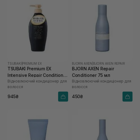
TSUBAKI
|
PREMIUM EX
BJORN AXEN
|
BJORN AXEN REPAIR
TSUBAKI Premium EX
BJORN AXEN Repair
Intensive Repair Conditioner
Conditioner 75 мл
Відновлюючий кондиціонер для
Відновлюючий кондиціонер для
450 мл
волосся
волосся
945₴
450₴