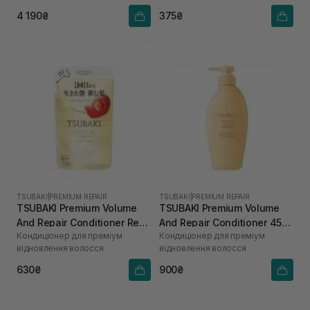
4 190₴
375₴
TSUBAKI
|
PREMIUM REPAIR
TSUBAKI
|
PREMIUM REPAIR
TSUBAKI Premium Volume
TSUBAKI Premium Volume
And Repair Conditioner Refill
And Repair Conditioner 450
Кондиціонер для преміум
Кондиціонер для преміум
300 мл
мл
відновлення волосся
відновлення волосся
630₴
900₴