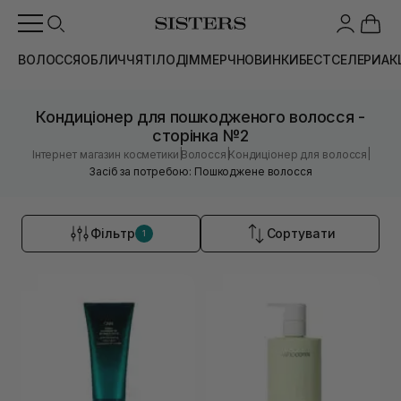
ВОЛОССЯ
ОБЛИЧЧЯ
ТІЛО
ДІМ
МЕРЧ
НОВИНКИ
БЕСТСЕЛЕРИ
АК
Кондиціонер для пошкодженого волосся -
сторінка №2
|
|
|
Інтернет магазин косметики
Волосся
Кондиціонер для волосся
Засіб за потребою: Пошкоджене волосся
Фільтр
Сортувати
1