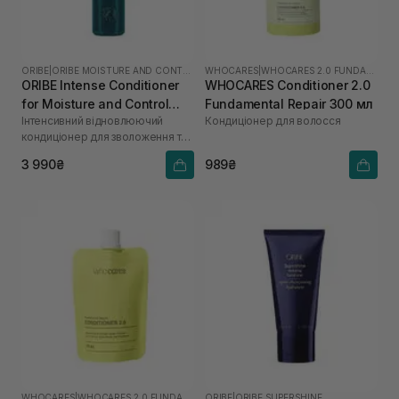
ORIBE
|
ORIBE MOISTURE AND CONTROL
WHOCARES
|
WHOCARES 2.0 FUNDAMENTAL
ORIBE Intense Conditioner
WHOCARES Conditioner 2.0
for Moisture and Control
Fundamental Repair 300 мл
Інтенсивний відновлюючий
Кондиціонер для волосся
200 мл
кондиціонер для зволоження та
контролю "Джерело краси"
3 990₴
989₴
WHOCARES
|
WHOCARES 2.0 FUNDAMENTAL
ORIBE
|
ORIBE SUPERSHINE