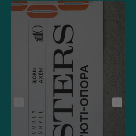
Мережа магазинів косметики Sisters пропонує кондиціонер
для пошкодженого волосся за найкращими цінами.
Інтернет-магазин sisters.co.ua співпрацює з українськими,
європейськими, американськими та корейськими
брендами. Купити кондиціонери для пошкодженого
волосся можна з доставкою по Україні Новою Поштою або
відвідавши один із магазинів мережі Sisters у Рівному,
Львові чи Луцьку.