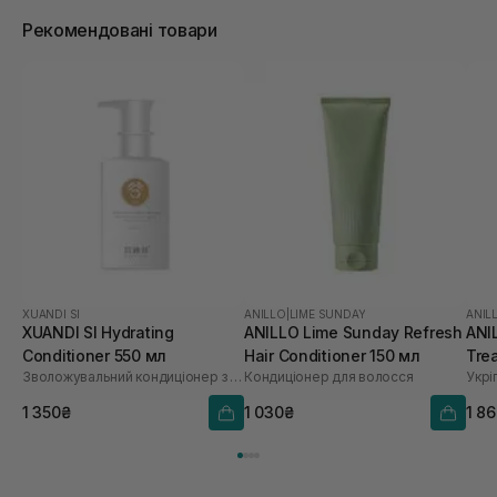
Рекомендовані товари
XUANDI SI
ANILLO
|
LIME SUNDAY
ANIL
XUANDI SI Hydrating
ANILLO Lime Sunday Refresh
ANI
Conditioner 550 мл
Hair Conditioner 150 мл
Tre
Зволожувальний кондиціонер з екстрактом зерна
Кондиціонер для волосся
1 350₴
1 030₴
1 8