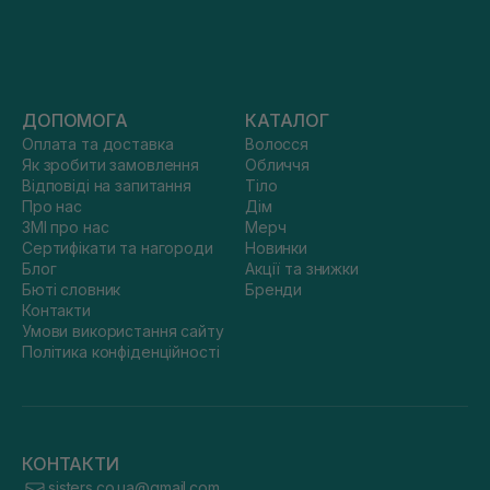
ДОПОМОГА
КАТАЛОГ
Оплата та доставка
Волосся
Як зробити замовлення
Обличчя
Відповіді на запитання
Тіло
Про нас
Дім
ЗМІ про нас
Мерч
Сертифікати та нагороди
Новинки
Блог
Акції та знижки
Бюті словник
Бренди
Контакти
Умови використання сайту
Політика конфіденційності
КОНТАКТИ
sisters.co.ua@gmail.com