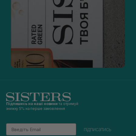
Підпишись на наші новини
та отримуй
знижку 5% на перше замовлення
Email
підписатись