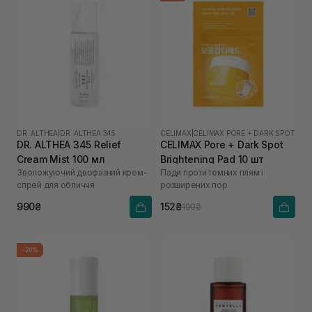
DR. ALTHEA
|
DR. ALTHEA 345
CELIMAX
|
CELIMAX PORE + DARK SPOT
DR. ALTHEA 345 Relief
CELIMAX Pore + Dark Spot
Cream Mist 100 мл
Brightening Pad 10 шт
Зволожуючий двофазний крем-
Пади проти темних плям і
спрей для обличчя
розширених пор
990₴
152₴
190₴
-20%