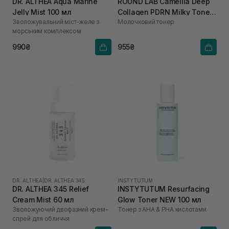
DR. ALTHEA Aqua Marine
ROUND LAB Camellia Deep
Jelly Mist 100 мл
Collagen PDRN Milky Toner
Зволожувальний міст-желе з
Молочковий тонер
150 мл
морським комплексом
990₴
955₴
DR. ALTHEA
|
DR. ALTHEA 345
INSTYTUTUM
DR. ALTHEA 345 Relief
INSTYTUTUM Resurfacing
Cream Mist 60 мл
Glow Toner NEW 100 мл
Зволожуючий двофазний крем-
Тонер з AHA & PHA кислотами
спрей для обличчя