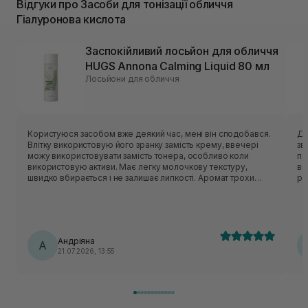
Відгуки про Засоби для тонізації обличчя
Гіалуронова кислота
Заспокійливий лосьйон для обличчя
HUGS Annona Calming Liquid 80 мл
Лосьйони для обличчя
Користуюся засобом вже деякий час, мені він сподобався.
Ду
Влітку використовую його зранку замість крему, ввечері
зв
можу використовувати замість тонера, особливо коли
пр
використовую активи. Має легку молочкову текстуру,
ви
швидко вбирається і не залишає липкості. Аромат трохи
рі
незвичний - нагадує суміш трав:)
Андріяна
А
21.07.2026, 13:55