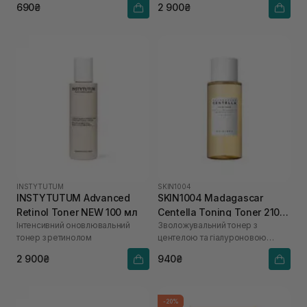
690₴
2 900₴
INSTYTUTUM
SKIN1004
INSTYTUTUM Advanced
SKIN1004 Madagascar
Retinol Toner NEW 100 мл
Centella Toning Toner 210
Інтенсивний оновлювальний
Зволожувальний тонер з
мл
тонер з ретинолом
центелою та гіалуроновою
кислотою
2 900₴
940₴
-20%