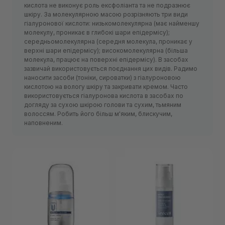
кислота не виконує роль ексфоліанта та не подразнює
шкіру. За молекулярною масою розрізняють три види
гіалуронової кислоти: низькомолекулярна (має найменшу
молекулу, проникає в глибокі шари епідермісу);
середньомолекулярна (середня молекула, проникає у
верхні шари епідермісу); високомолекулярна (більша
молекула, працює на поверхні епідермісу). В засобах
зазвичай використовується поєднання цих видів. Радимо
наносити засоби (тоніки, сироватки) з гіалуроновою
кислотою на вологу шкіру та закривати кремом. Часто
використовується гіалуронова кислота в засобах по
догляду за сухою шкірою голови та сухим, тьмяним
волоссям. Робить його більш м'яким, блискучим,
наповненим.