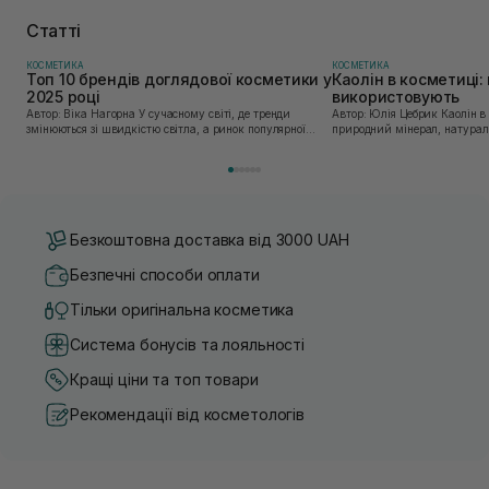
Статті
КОСМЕТИКА
КОСМЕТИКА
Топ 10 брендів доглядової косметики у
Каолін в косметиці: 
2025 році
використовують
Автор: Віка Нагорна У сучасному світі, де тренди
Автор: Юлія Цебрик Каолін в косметології – це
змінюються зі швидкістю світла, а ринок популярної
природний мінерал, натураль
косметики переповнений новими пропозиціями, вибір
безліч переваг для шкіри обл
засобу для себе стає справжнім викликом. 2025 р...
завдяки великій кількості ко
Безкоштовна доставка від 3000 UAH
Безпечні способи оплати
Тільки оригінальна косметика
Система бонусів та лояльності
Кращі ціни та топ товари
Рекомендації від косметологів