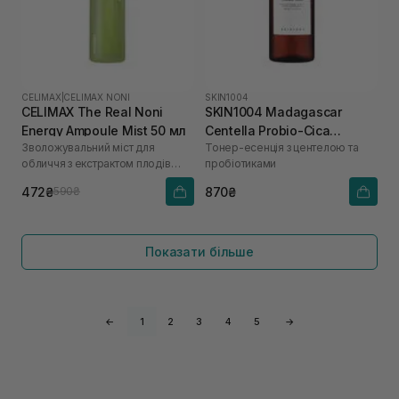
CELIMAX
|
CELIMAX NONI
SKIN1004
CELIMAX The Real Noni
SKIN1004 Madagascar
Energy Ampoule Mist 50 мл
Centella Probio-Cica
Зволожувальний міст для
Тонер-есенція з центелою та
Essense Toner 210 мл
обличчя з екстрактом плодів
пробіотиками
ноні
472₴
870₴
590₴
Показати більше
←
1
2
3
4
5
→