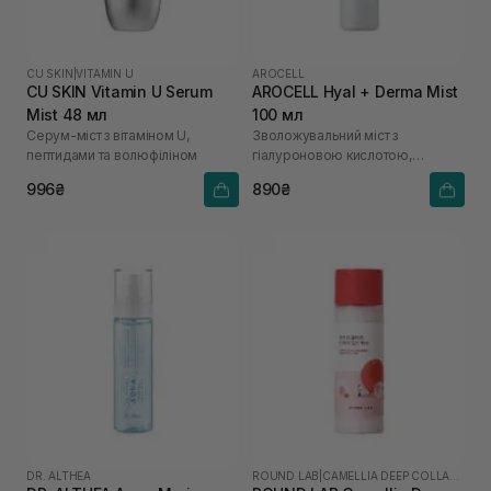
CU SKIN
|
VITAMIN U
AROCELL
CU SKIN Vitamin U Serum
AROCELL Hyal + Derma Mist
Mist 48 мл
100 мл
Серум-міст з вітаміном U,
Зволожувальний міст з
пептидами та волюфіліном
гіалуроновою кислотою,
керамідами та пантенолом
996₴
890₴
DR. ALTHEA
ROUND LAB
|
CAMELLIA DEEP COLLAGEN