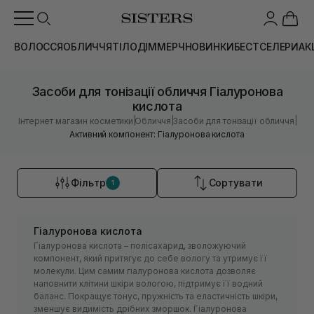
ВОЛОССЯ
ОБЛИЧЧЯ
ТІЛО
ДІМ
МЕРЧ
НОВИНКИ
БЕСТСЕЛЕРИ
АК
Засоби для тонізації обличчя Гіалуронова
кислота
|
|
|
Інтернет магазин косметики
Обличчя
Засоби для тонізації обличчя
Активний компонент: Гіалуронова кислота
Фільтр
Сортувати
1
Гіалуронова кислота
Гіалуронова кислота – полісахарид, зволожуючий
компонент, який притягує до себе вологу та утримує її
молекули. Цим самим гіалуронова кислота дозволяє
наповнити клітини шкіри вологою, підтримує її водний
баланс. Покращує тонус, пружність та еластичність шкіри,
зменшує видимість дрібних зморшок. Гіалуронова