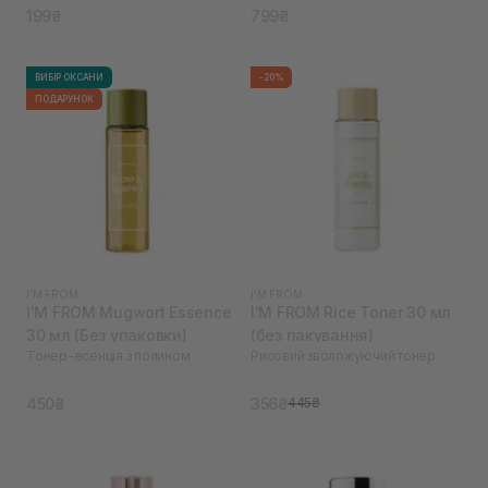
199₴
799₴
ВИБІР ОКСАНИ
-20%
ПОДАРУНОК
I'M FROM
I'M FROM
I'M FROM Mugwort Essence
I'M FROM Rice Toner 30 мл
30 мл (Без упаковки)
(без пакування)
Тонер-есенція з полином
Рисовий зволожуючий тонер
450₴
356₴
445₴