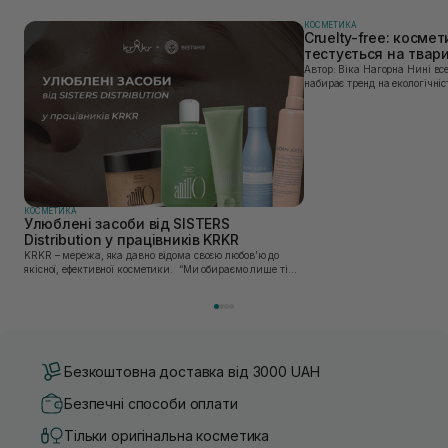
КОСМЕТИКА
Cruelty-free: космет
тестується на твар
Автор: Віка Нагорна Нині все більшої популярності
набирає тренд на екологічніс
Це стосується і одягу, і харч
якою користуємось. Споживач
КОСМЕТИКА
Улюблені засоби від SISTERS
Distribution у працівників KRKR
KRKR – мережа, яка давно відома своєю любов’ю до
якісної, ефективної косметики. “Ми обираємо лише ті
бренди, в яких впевнені — і які перевірили на собі. Одні
з таких — бренди, представлені SISTERS...
Безкоштовна доставка від 3000 UAH
Безпечні способи оплати
Тільки оригінальна косметика