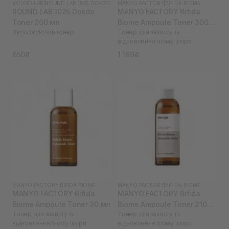
ROUND LAB
|
ROUND LAB 1025 DOKDO
MANYO FACTORY
|
BIFIDA BIOME
ROUND LAB 1025 Dokdo
MANYO FACTORY Bifida
Toner 200 мл
Biome Ampoule Toner 300
Зволожуючий тонер
Тонер для захисту та
мл
відновлення біому шкіри
650₴
1 169₴
MANYO FACTORY
|
BIFIDA BIOME
MANYO FACTORY
|
BIFIDA BIOME
MANYO FACTORY Bifida
MANYO FACTORY Bifida
Biome Ampoule Toner 30 мл
Biome Ampoule Toner 210
Тонер для захисту та
Тонер для захисту та
мл
відновлення біому шкіри
відновлення біому шкіри