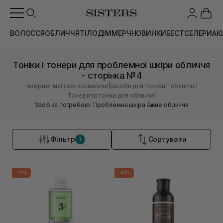
ВОЛОССЯ
ОБЛИЧЧЯ
ТІЛО
ДІМ
МЕРЧ
НОВИНКИ
БЕСТСЕЛЕРИ
АК
Тоніки і тонери для проблемної шкіри обличчя
- сторінка №4
|
|
Інтернет магазин косметики
Засоби для тонізації обличчя
|
Тонери та тоніки для обличчя
Засіб за потребою: Проблемна шкіра /акне обличчя
Фільтр
Сортувати
1
-20%
-40%