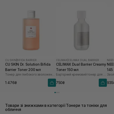
CU SKIN
|
BIFIDA BARRIER
CELIMAX
|
CELIMAX DUAL BARRIER
NEED
CU SKIN Dr. Solution Bifida
CELIMAX Dual Barrier Creamy
NEE
Barrier Toner 200 мл
Toner 150 мл
145
Тонер для глибокого зволоження з лізатом біфідобактерій 85%
Бар'єрний кремовий тонер для обличчя
Звол
1 476₴
750₴
935
Товари зі знижками в категорії Тонери та тоніки для
обличчя