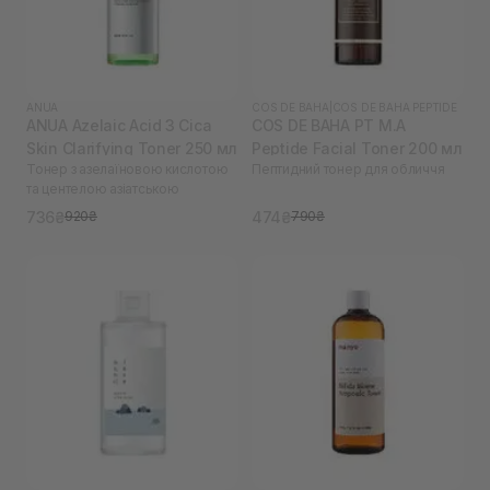
ANUA
COS DE BAHA
|
COS DE BAHA PEPTIDE
ANUA Azelaic Acid 3 Cica
COS DE BAHA PT M.A
Skin Clarifying Toner 250 мл
Peptide Facial Toner 200 мл
Тонер з азелаїновою кислотою
Пептидний тонер для обличчя
та центелою азіатською
736₴
474₴
920₴
790₴