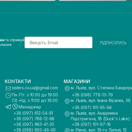
Email
ини
та отримуй
підписатись
влення
КОНТАКТИ
МАГАЗИНИ
sisters.co.ua@gmail.com
м. Львів, вул. Степана Бандер
Пн.-Пт. з 10:00 до 19:00
+38 (098) 778-13-79
Сб.-Нд. з 11:00 до 18:00
м. Львів, вул. Івана Франка, 36
Менеджер
+38 (097) 611-95-94
+38 (097) 612-54-81
м. Львів, вул. Академіка
+38 (097) 788-12-88
Підстригача, 1В (Duck's Lake)
+38 (097) 983-41-20
+38 (097) 101-97-16
+38 (068) 693-46-00
м. Рівне, вул. 16-го Липня, 15