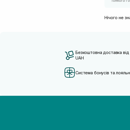
тонкого і
Нічого не з
Безкоштовна доставка від
UAH
Система бонусів та лояльн