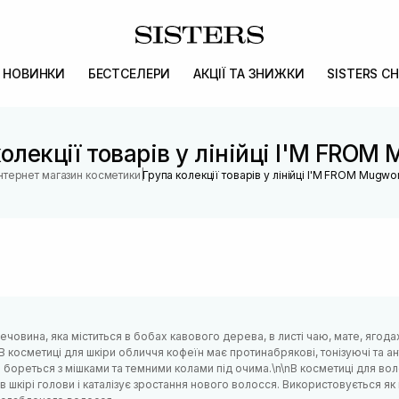
НОВИНКИ
БЕСТСЕЛЕРИ
АКЦІЇ ТА ЗНИЖКИ
SISTERS CH
олекції товарів у лінійці I'M FROM
|
Інтернет магазин косметики
Група колекції товарів у лінійці I'M FROM Mugwor
ечовина, яка міститься в бобах кавового дерева, в листі чаю, мате, ягодах
. В косметиці для шкіри обличчя кофеїн має протинабрякові, тонізуючі та а
 бореться з мішками та темними колами під очима.\n\nВ косметиці для во
в шкірі голови і каталізує зростання нового волосся. Використовується як 