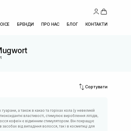
OICE
БРЕНДИ
ПРО НАС
БЛОГ
КОНТАКТИ
 Mugwort
t
Сортувати
 гуарани, а також в какао та горіхах кола (у невеликій
нтиоксидантні властивості, стимулює вироблення ліпідів,
лосся кофеїн є відмінним стимулятором. Він покращує
в засобах від випадіння волосся, так і в косметиці для