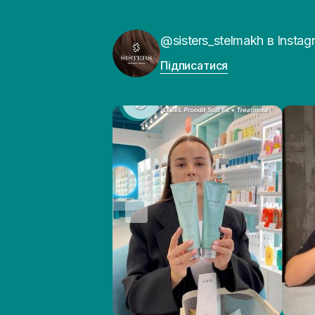
@sisters_stelmakh в Instag
Підписатися