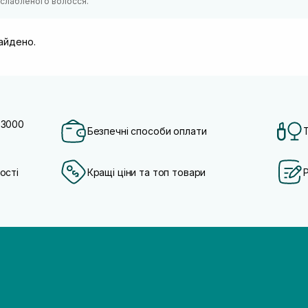
 ослабленого волосся.
найдено.
 3000
Безпечні способи оплати
ості
Кращі ціни та топ товари